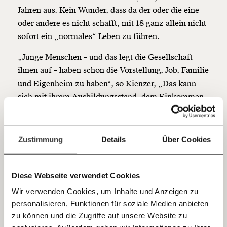
unsere Wirtschaft so gestalten, dass sie für alle
Jahren aus. Kein Wunder, dass da der oder die eine
funktioniert. Unsere Recherchen sind für alle frei im
Netz. Unabhängig und werbefrei. Und das wird auch
oder andere es nicht schafft, mit 18 ganz allein nicht
so bleiben. Kämpf’ mit uns für den Fortschritt und
sofort ein „normales“ Leben zu führen.
unterstütze uns mit Deinem Mitgliedsbeitrag.
„Junge Menschen – und das legt die Gesellschaft
Du überweist lieber direkt?
ihnen auf – haben schon die Vorstellung, Job, Familie
Hier unsere IBAN: AT34 4300 0498 0007 6017
und Eigenheim zu haben“, so Kienzer, „Das kann
Kontoinhaber: Momentum Institut - Verein für
sozialen Fortschritt
sich mit ihrem Ausbildungsstand, dem Einkommen
und den Rahmenbedingungen nicht für alle
Jetzt
Deine Spende absetzen:
Fragen und Antworten.
ausgehen. Und wohnungslose Jugendliche sieht man
einfach
kaum, weil sie sich schämen und ihre Situation oft
Zustimmung
Details
Über Cookies
verstecken. Sie wollen nicht, dass es die Familie
teilen.
erfährt oder wollen es auch selber nicht wahrhaben.“
Diese Webseite verwendet Cookies
Die Hilfe im Juca
Wir verwenden Cookies, um Inhalte und Anzeigen zu
personalisieren, Funktionen für soziale Medien anbieten
E-Mail
Aus all diesen Gründen braucht es stationäre
zu können und die Zugriffe auf unsere Website zu
Betreuungsangebote wie das Juca – ein ganz