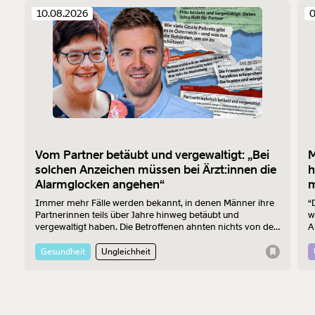
10.08.2026
0
Vom Partner betäubt und vergewaltigt: „Bei
M
solchen Anzeichen müssen bei Ärzt:innen die
h
Alarmglocken angehen“
m
Immer mehr Fälle werden bekannt, in denen Männer ihre
“
Partnerinnen teils über Jahre hinweg betäubt und
w
vergewaltigt haben. Die Betroffenen ahnten nichts von den
A
Verbrechen – die Ärzt:innen, zu denen sie wegen den
a
Folgen der Taten gingen, auch nicht. Zwei Mediziner:innen
M
Gesundheit
Ungleichheit
erklären, was passieren muss, damit solche Fälle künftig
schneller ans Tageslicht kommen.