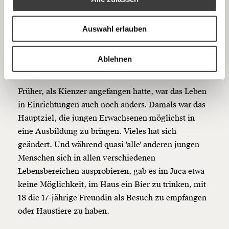
"Es ist ein Realismus in der
Anmelden
Bluesky
Ich spende einmalig
Wohnungslosenhilfe
Auswahl erlauben
eingezogen."
20€
40€
https://www.moment.at/story/jung-wohnungslose-wien/
Kopieren
Ablehnen
60€
100€
Früher, als Kienzer angefangen hatte, war das Leben
150€
€
in Einrichtungen auch noch anders. Damals war das
Hauptziel, die jungen Erwachsenen möglichst in
Ich möchte meine Spende verschenken.
eine Ausbildung zu bringen. Vieles hat sich
Du erhältst eine E-Mail mit deiner
geändert. Und während quasi 'alle' anderen jungen
Geschenkurkunde im PDF-Format, welche Du
ausdrucken oder weiterleiten und verschenken
Menschen sich in allen verschiedenen
kannst.
Lebensbereichen ausprobieren, gab es im Juca etwa
keine Möglichkeit, im Haus ein Bier zu trinken, mit
18 die 17-jährige Freundin als Besuch zu empfangen
Weiter
oder Haustiere zu haben.
1/3