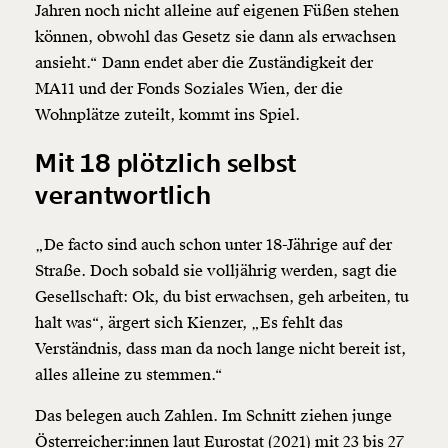
Jahren noch nicht alleine auf eigenen Füßen stehen
können, obwohl das Gesetz sie dann als erwachsen
ansieht.“ Dann endet aber die Zuständigkeit der
MA11 und der Fonds Soziales Wien, der die
Wohnplätze zuteilt, kommt ins Spiel.
Mit 18 plötzlich selbst
verantwortlich
„De facto sind auch schon unter 18-Jährige auf der
Straße. Doch sobald sie volljährig werden, sagt die
Gesellschaft: Ok, du bist erwachsen, geh arbeiten, tu
halt was“, ärgert sich Kienzer, „Es fehlt das
Veränderung
Verständnis, dass man da noch lange nicht bereit ist,
beginnt mit Dir!
alles alleine zu stemmen.“
Das belegen auch Zahlen. Im Schnitt ziehen junge
Werde
und wir können gemeinsam
Fördermitglied
Österreicher:innen laut Eurostat (2021) mit 23 bis 27