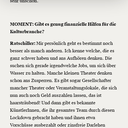
sehr unschön.
Ich möchte meine Spende verschenken.
Du erhältst eine E-Mail mit deiner
Geschenkurkunde im PDF-Format, welche Du
MOMENT: Gibt es genug finanzielle Hilfen für die
ausdrucken oder weiterleiten und verschenken
Kulturbranche?
kannst.
Ratschiller:
Mir persönlich geht es bestimmt noch
besser als manch anderen. Ich kenne welche, die es
Weiter
ganz schwer haben und ans Aufhören denken. Die
suchen sich gerade irgendwelche Jobs, um sich über
1/3
Wasser zu halten. Manche kleinen Theater denken
schon ans Zusperren. Es gibt sogar Gesellschafter
mancher Theater oder Veranstaltungslokale, die sich
nun auch noch Geld auszahlen lassen, das ist
haarsträubend! Und dann gibt es bekannte
KünstlerInnen, die ihr gesamtes Team durch diesen
Lockdown gebracht haben und ihnen etwa
Vorschüsse ausbezahlt oder zinsfreie Darlehen