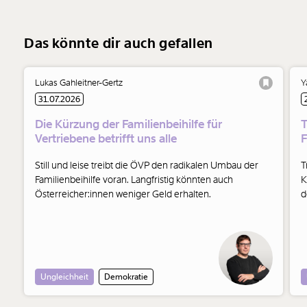
Das könnte dir auch gefallen
Lukas Gahleitner-Gertz
Y
31.07.2026
Die Kürzung der Familienbeihilfe für
T
Vertriebene betrifft uns alle
Still und leise treibt die ÖVP den radikalen Umbau der
T
Familienbeihilfe voran. Langfristig könnten auch
K
Österreicher:innen weniger Geld erhalten.
d
M
w
w
Ungleichheit
Demokratie