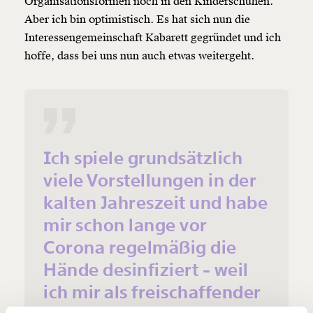
Organisationsformen noch in den Kinderschuhen.
Aber ich bin optimistisch. Es hat sich nun die
Interessengemeinschaft Kabarett gegründet und ich
hoffe, dass bei uns nun auch etwas weitergeht.
Veränderung
beginnt mit Dir!
Ich spiele grundsätzlich
Werde
und wir können gemeinsam
Fördermitglied
unsere Wirtschaft so gestalten, dass sie für alle
viele Vorstellungen in der
funktioniert. Unsere Recherchen sind für alle frei im
kalten Jahreszeit und habe
Netz. Unabhängig und werbefrei. Und das wird auch
so bleiben. Kämpf’ mit uns für den Fortschritt und
mir schon lange vor
unterstütze uns mit Deinem Mitgliedsbeitrag.
Corona regelmäßig die
Du überweist lieber direkt?
Hände desinfiziert - weil
Hier unsere IBAN: AT34 4300 0498 0007 6017
ich mir als freischaffender
Kontoinhaber: Momentum Institut - Verein für
sozialen Fortschritt