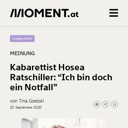
Gemerkte Inhalte
0
Treffer
0
Artikel
Ungleichheit
MEINUNG
Kabarettist Hosea
Ratschiller: “Ich bin doch
ein Notfall”
von Tina Goebel
15. September 2020