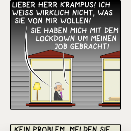
Veränderung
beginnt mit Dir!
Werde
und wir können gemeinsam
Fördermitglied
unsere Wirtschaft so gestalten, dass sie für alle
funktioniert. Unsere Recherchen sind für alle frei im
Netz. Unabhängig und werbefrei. Und das wird auch
so bleiben. Kämpf’ mit uns für den Fortschritt und
unterstütze uns mit Deinem Mitgliedsbeitrag.
Du überweist lieber direkt?
Hier unsere IBAN: AT34 4300 0498 0007 6017
Kontoinhaber: Momentum Institut - Verein für