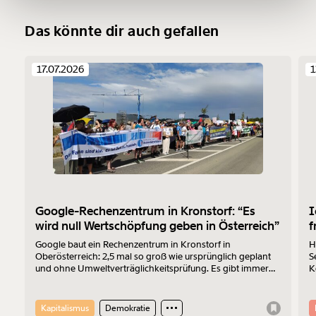
Das könnte dir auch gefallen
Ich möchte meine Spende verschenken.
Du erhältst eine E-Mail mit deiner
17.07.2026
1
Geschenkurkunde im PDF-Format, welche Du
ausdrucken oder weiterleiten und verschenken
kannst.
Weiter
1/3
Google-Rechenzentrum in Kronstorf: “Es
I
wird null Wertschöpfung geben in Österreich”
f
Google baut ein Rechenzentrum in Kronstorf in
H
Oberösterreich: 2,5 mal so groß wie ursprünglich geplant
S
und ohne Umweltverträglichkeitsprüfung. Es gibt immer
K
mehr Widerstand. Am 17.7.2026 wurde protestiert. Der
Z
Sprecher der „Bürger:inneninitiative Rechenzentrum
Kronstorf“ Harald Müllner erklärt im Interview, wo die
Kapitalismus
Demokratie