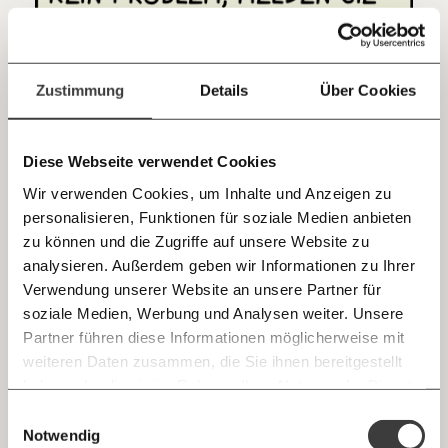
sozialen Fortschritt
Jetzt
Deine Spende absetzen:
Fragen und Antworten.
einfach
Zustimmung
Details
Über Cookies
teilen.
Diese Webseite verwendet Cookies
Wir verwenden Cookies, um Inhalte und Anzeigen zu
personalisieren, Funktionen für soziale Medien anbieten
E-Mail
zu können und die Zugriffe auf unsere Website zu
analysieren. Außerdem geben wir Informationen zu Ihrer
Immer auf dem Laufenden
Whatsapp
Verwendung unserer Website an unsere Partner für
bleiben mit unseren gratis
soziale Medien, Werbung und Analysen weiter. Unsere
E-Mail-Newslettern!
Partner führen diese Informationen möglicherweise mit
Telegram
weiteren Daten zusammen, die Sie ihnen bereitgestellt
haben oder die sie im Rahmen Ihrer Nutzung der Dienste
Ich werde Fördermitglied* …
gesammelt haben.
Knackig über die
Morgenmoment:
Einwilligungsauswahl
Messenger
wichtigsten Themen informiert bleiben -
Notwendig
monatlich
jährlich