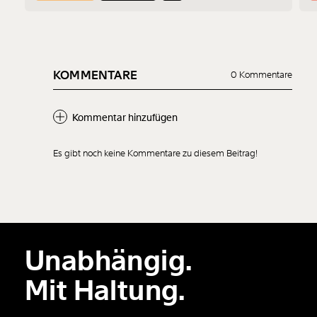
Probleme liegen und was er sich vom Protest erhofft.
KOMMENTARE
0 Kommentare
Kommentar hinzufügen
Es gibt noch keine Kommentare zu diesem Beitrag!
Neuen Kommentar
hinzufügen
Unabhängig.
Der Inhalt dieses Feldes wird nicht öffentlich zugänglich angezeigt.
Mit Haltung.