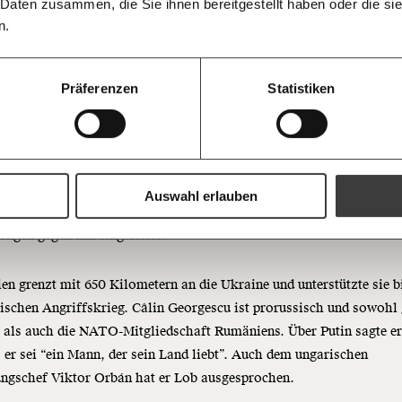
informiert b
 Daten zusammen, die Sie ihnen bereitgestellt haben oder die s
Ich spende einmalig
Antworten.
Threads
RSS
morgens in
n.
Posteingan
so ist Câlin Georgescu
20€
Bluesky
Die Gute W
stritten?
guten Nachr
100€
Präferenzen
Statistiken
Welt nicht 
Augen verlie
immer zum
https://www.moment.at/story/wer-ist-calin-georgescu/
Ich möchte me
eorgescu gilt als extrem rechts und antisemitisch.
Sogar die
Wochenend
Du erhältst ein
opulistische AUR Partei distanzierte sich von ihm, nachdem er unt
PDF-Format, wel
und verschenken
 den Ex-Diktator Ion Antonescu und den Faschisten Corneliu Zele
Auswahl erlauben
u als “Helden” bezeichnet hatte. Deshalb wurden auch strafrechtl
Ich bin einverstanden, einen 
ungen gegen ihn eingeleitet.
Newsletter zu erhalten. Mehr I
Datenschutz.
Weiter
n grenzt mit 650 Kilometern an die Ukraine und unterstützte sie b
Anmelden
ischen Angriffskrieg. Câlin Georgescu ist prorussisch und sowohl
 als auch die NATO-Mitgliedschaft Rumäniens. Über Putin sagte e
 er sei “ein Mann, der sein Land liebt”. Auch dem ungarischen
ungschef Viktor Orbán hat er Lob ausgesprochen.