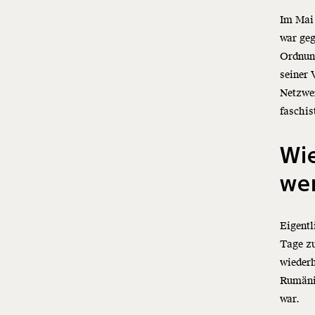
Im Mai
war geg
Ordnun
seiner 
Netzwe
faschis
Wie
we
Eigentl
Tage z
wiederh
Rumänie
war.