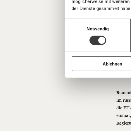
möglicherweise mit weiteren
Deine Spende absetzen:
Fragen und 
der Dienste gesammelt habe
Wie
Einwilligungsauswahl
um
Notwendig
Câlin G
rechtsp
anderem
Ablehnen
Codrean
Ermittl
Rumänie
im russ
die EU-
einmal,
Regier