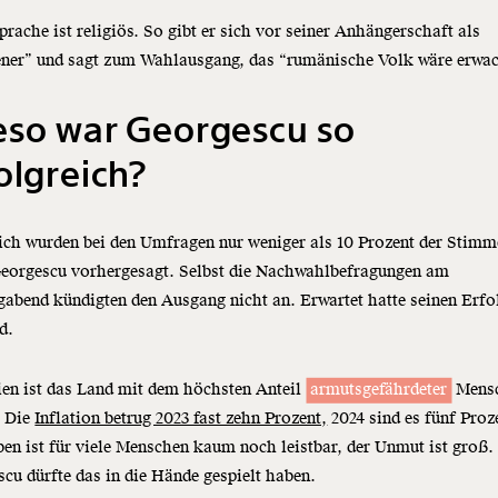
prache ist religiös. So gibt er sich vor seiner Anhängerschaft als
ener” und sagt zum Wahlausgang, das “rumänische Volk wäre erwa
eso war Georgescu so
olgreich?
ich wurden bei den Umfragen nur weniger als 10 Prozent der Stimm
Georgescu vorhergesagt. Selbst die Nachwahlbefragungen am
abend kündigten den Ausgang nicht an. Erwartet hatte seinen Erfo
d.
en ist das Land mit dem höchsten Anteil
armutsgefährdeter
Mensc
. Die
Inflation betrug 2023 fast zehn Prozent,
2024 sind es fünf Proz
en ist für viele Menschen kaum noch leistbar, der Unmut ist groß.
cu dürfte das in die Hände gespielt haben.