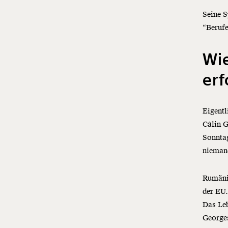
Seine S
“Beruf
Wi
erf
Eigentl
Câlin 
Sonntag
nieman
Rumäni
der EU
Das Leb
Georges