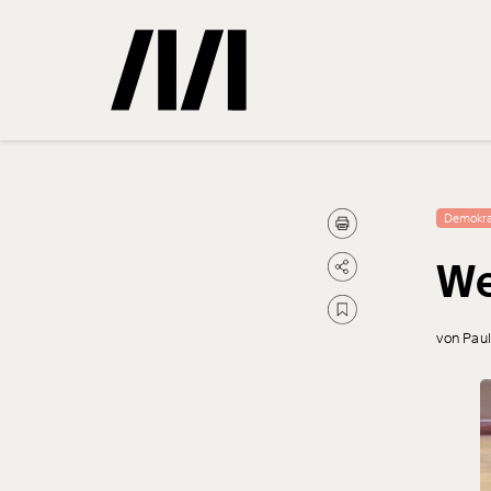
Gemerkte
Demokra
We
0
Treffer
von Paul