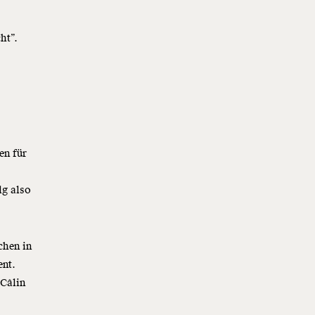
cht”.
en für
lg also
hen in
ent.
 Câlin