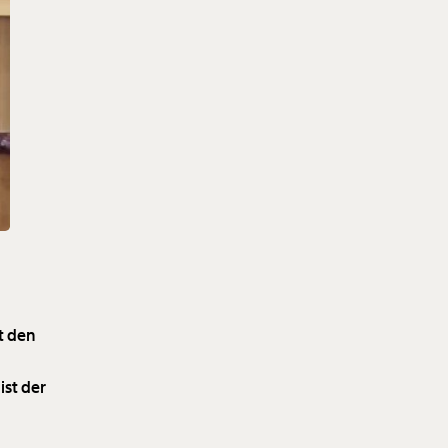
t den
ist der