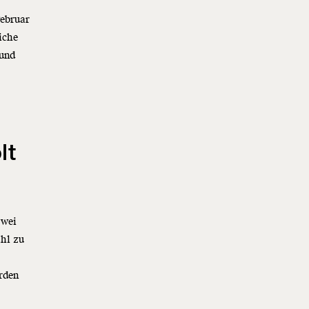
Februar
iche
 und
s
lt
zwei
hl zu
rden