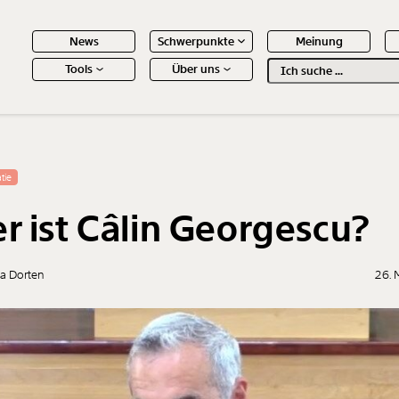
News
Schwerpunkte
Meinung
Tools
Über uns
Text
second
 Inhalte
tie
r ist Câlin Georgescu?
a Dorten
26. 