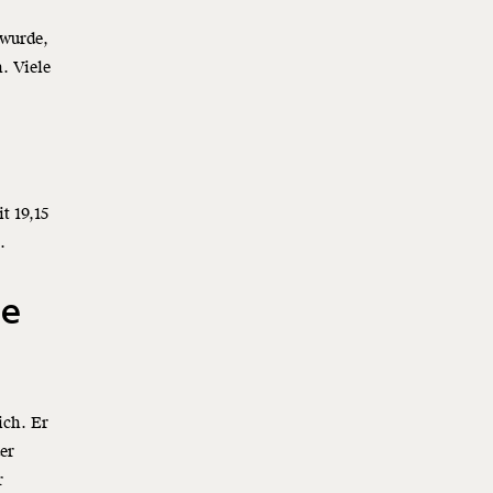
 wurde,
. Viele
t 19,15
t.
he
ich. Er
er
r