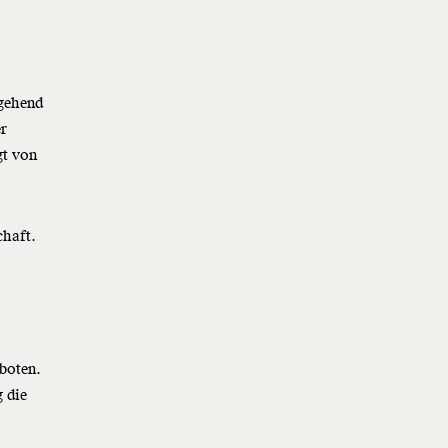
tgehend
er
gt von
chaft.
boten.
g die