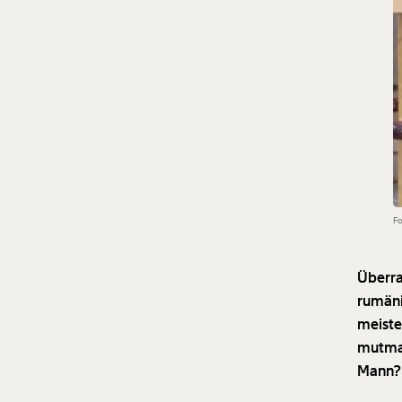
Fo
Überra
rumäni
meiste
mutmaß
Mann?