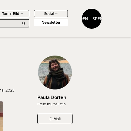
Ton + Bild
Social
SPENDEN
SPENDEN
Newsletter
0
Artikel
Mai 2025
Paula Dorten
Freie Journalistin
E-Mail