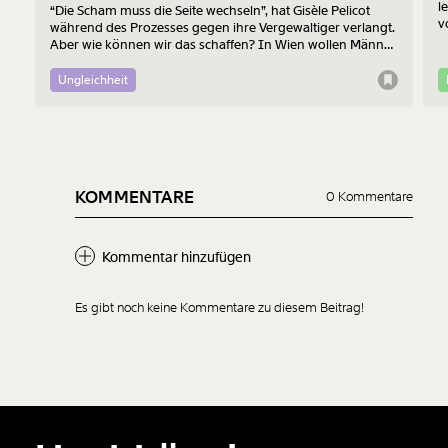
l
“Die Scham muss die Seite wechseln”, hat Gisèle Pelicot
v
während des Prozesses gegen ihre Vergewaltiger verlangt.
b
Aber wie können wir das schaffen? In Wien wollen Männer
f
am 7. August mit einem “Walk of Shame” gegen
Männergewalt den ersten Schritt machen.
Ungleichheit
KOMMENTARE
0 Kommentare
Kommentar hinzufügen
Es gibt noch keine Kommentare zu diesem Beitrag!
Neuen Kommentar
hinzufügen