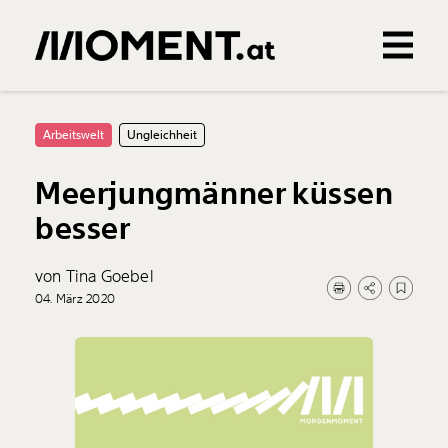
Gemerkte Inhalte
0
Treffer
0
Artikel
Arbeitswelt
Ungleichheit
Meerjungmänner küssen
besser
von Tina Goebel
04. März 2020