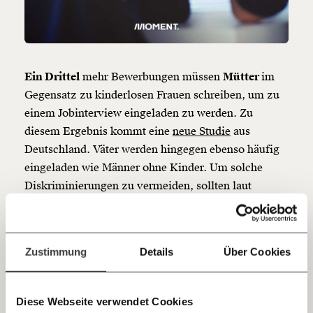
beginnt mit Dir!
Werde
und wir können gemeinsam
Fördermitglied
unsere Wirtschaft so gestalten, dass sie für alle
funktioniert. Unsere Recherchen sind für alle frei im
Ein Drittel
mehr Bewerbungen müssen
Mütter
im
Netz. Unabhängig und werbefrei. Und das wird auch
Gegensatz zu kinderlosen Frauen schreiben, um zu
so bleiben. Kämpf’ mit uns für den Fortschritt und
einem Jobinterview eingeladen zu werden. Zu
unterstütze uns mit Deinem Mitgliedsbeitrag.
diesem Ergebnis kommt eine
neue Studie
aus
Du überweist lieber direkt?
Deutschland. Väter werden hingegen ebenso häufig
Hier unsere IBAN: AT34 4300 0498 0007 6017
eingeladen wie Männer ohne Kinder. Um solche
Kontoinhaber: Momentum Institut - Verein für
Diskriminierungen zu vermeiden, sollten laut
sozialen Fortschritt
Studienautorin private Informationen wie
Elternschaft, Ehestand oder Religionszugehörigkeit
Jetzt
Deine Spende absetzen:
Fragen und Antworten.
nicht mehr abgefragt werden dürfen.
einfach
Zustimmung
Details
Über Cookies
#3 Lesetipp
teilen.
Diese Webseite verwendet Cookies
Die ÖsterreicherInnen finden ihr Land grundsätzlich