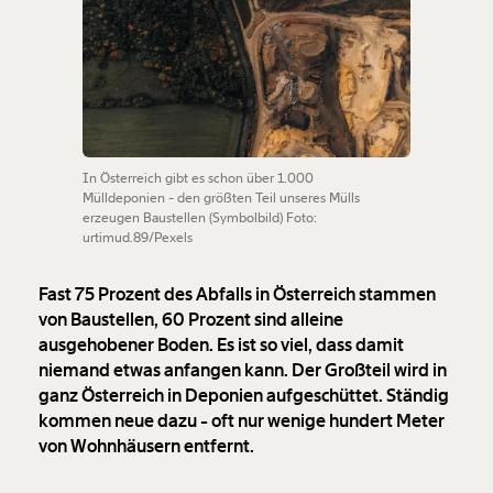
In Österreich gibt es schon über 1.000
Mülldeponien - den größten Teil unseres Mülls
erzeugen Baustellen (Symbolbild) Foto:
urtimud.89/Pexels
Fast 75 Prozent des Abfalls in Österreich stammen
von Baustellen, 60 Prozent sind alleine
ausgehobener Boden. Es ist so viel, dass damit
niemand etwas anfangen kann. Der Großteil wird in
ganz Österreich in Deponien aufgeschüttet. Ständig
kommen neue dazu - oft nur wenige hundert Meter
von Wohnhäusern entfernt.