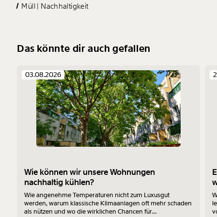
Müll
Nachhaltigkeit
Das könnte dir auch gefallen
03.08.2026
2
Wie können wir unsere Wohnungen
E
nachhaltig kühlen?
Wie angenehme Temperaturen nicht zum Luxusgut
W
werden, warum klassische Klimaanlagen oft mehr schaden
l
als nützen und wo die wirklichen Chancen für
v