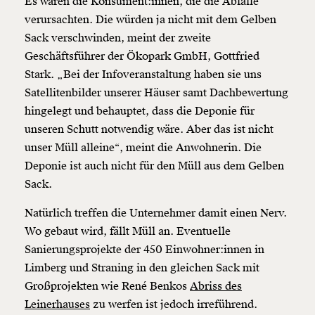
Es wären die Konsument:innen, die die Abfälle
Weiter
verursachten. Die würden ja nicht mit dem Gelben
1/3
Sack verschwinden, meint der zweite
Geschäftsführer der Ökopark
GmbH
, Gottfried
Stark. „Bei der Infoveranstaltung haben sie uns
Satellitenbilder unserer Häuser samt Dachbewertung
hingelegt und behauptet, dass die Deponie für
unseren Schutt notwendig wäre. Aber das ist nicht
unser Müll alleine“, meint die Anwohnerin. Die
Deponie ist auch nicht für den Müll aus dem Gelben
Sack.
Natürlich treffen die Unternehmer damit einen Nerv.
Wo gebaut wird, fällt Müll an. Eventuelle
Sanierungsprojekte der 450 Einwohner:innen in
Limberg und Straning in den gleichen Sack mit
Großprojekten wie René Benkos
Abriss des
Leinerhauses
zu werfen ist jedoch irreführend.