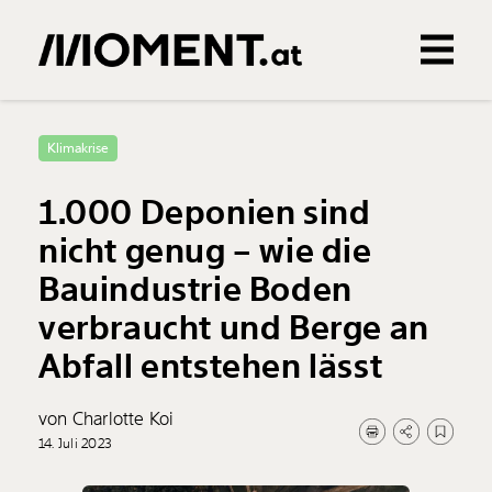
Gemerkte Inhalte
0
Treffer
0
Artikel
Klimakrise
1.000 Deponien sind
nicht genug – wie die
Bauindustrie Boden
verbraucht und Berge an
Abfall entstehen lässt
von Charlotte Koi
14. Juli 2023