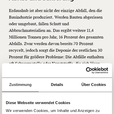
Werde
und wir können gemeinsam
Fördermitglied
Erdaushub ist aber nicht der einzige Abfall, den die
unsere Wirtschaft so gestalten, dass sie für alle
Bauindustrie produziert. Werden Bauten abgerissen
funktioniert. Unsere Recherchen sind für alle frei im
oder umgebaut, fallen Schutt und
Netz. Unabhängig und werbefrei. Und das wird auch
Abbruchmaterialien an. Das ergibt weitere 11,4
so bleiben. Kämpf’ mit uns für den Fortschritt und
unterstütze uns mit Deinem Mitgliedsbeitrag.
Millionen Tonnen pro Jahr, 16 Prozent des gesamten
Abfalls. Zwar werden davon bereits 70 Prozent
Du überweist lieber direkt?
recycelt, jedoch sorgt die Deponie der restlichen 30
Hier unsere IBAN: AT34 4300 0498 0007 6017
Prozent für größere Probleme: Die Abfälle enthalten
Kontoinhaber: Momentum Institut - Verein für
sozialen Fortschritt
oft Schwermetalle oder Kunststoffe, die sich lösen
und in die Umwelt gelangen können.
Jetzt
Deine Spende absetzen:
Fragen und Antworten.
Etwa 20 Kilometer von Mittelberg entfernt liegt in
einfach
Zustimmung
Details
Über Cookies
Niederösterreich die Gemeinde Limberg. Die
teilen.
Bewohner:innen dort sind per Zufall auf eine
Kundmachung im Internet gestoßen. Daraus
Diese Webseite verwendet Cookies
erfahren sie: Bei ihnen soll eine solche Deponie
Wir verwenden Cookies, um Inhalte und Anzeigen zu
gebaut werden. Sofort erhoben sie Einspruch. Im Ort