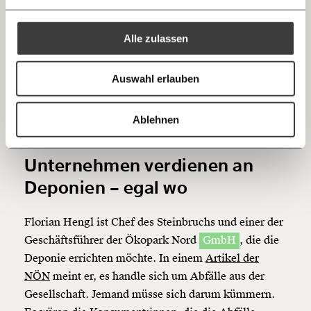
Ich bin einverstanden, einen regelmäßigen Newsletter zu erhalten.
Unternehmer wisse, wie er die Leute im Dorf auf
100€
€
Mehr Informationen:
Datenschutz.
RSS
seine Seite bekomme. Ein gratis Feuerwerk hier, eine
Alle zulassen
Teich für Libellen dort. In der Gemeindezeitung von
Anmelden
Meissau bewirbt ein zweiseitiger Artikel die
Bluesky
Ich spende einmalig
Notwendigkeit der Deponie. Zwei Fotos der
Auswahl erlauben
Unternehmer lächeln daraus entgegen.
20€
40€
Gegenstimmen liest man keine. Als Anzeige ist der
https://www.moment.at/story/muell-aushub-baustellen/
Kopieren
Ablehnen
Text nicht gekennzeichnet.
60€
100€
Unternehmen verdienen an
150€
€
Deponien – egal wo
Ich möchte meine Spende verschenken.
Florian Hengl ist Chef des Steinbruchs und einer der
Du erhältst eine E-Mail mit deiner
Geschenkurkunde im PDF-Format, welche Du
Geschäftsführer der Ökopark Nord
GmbH
, die die
ausdrucken oder weiterleiten und verschenken
Deponie errichten möchte. In einem
Artikel der
kannst.
NÖN
meint er, es handle sich um Abfälle aus der
Gesellschaft. Jemand müsse sich darum kümmern.