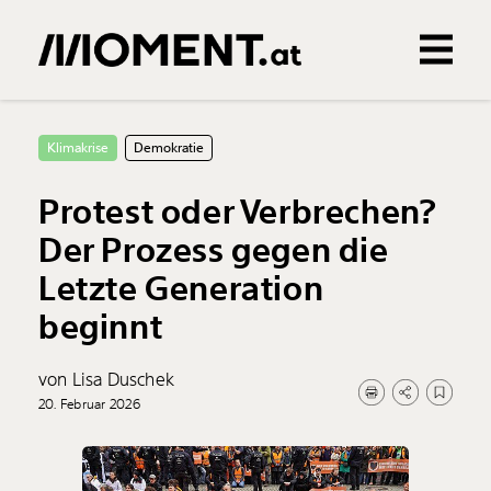
Gemerkte Inhalte
0
Treffer
0
Artikel
Klimakrise
Demokratie
Protest oder Verbrechen?
Der Prozess gegen die
Letzte Generation
beginnt
von Lisa Duschek
20. Februar 2026