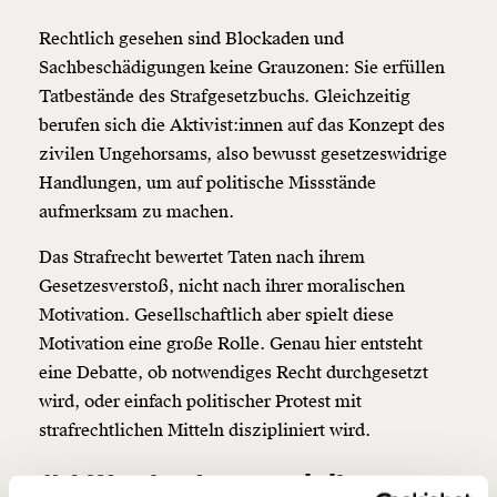
Rechtlich gesehen sind Blockaden und
Sachbeschädigungen keine Grauzonen: Sie erfüllen
Tatbestände des Strafgesetzbuchs. Gleichzeitig
berufen sich die Aktivist:innen auf das Konzept des
Veränderung
zivilen Ungehorsams, also bewusst gesetzeswidrige
beginnt mit Dir!
Handlungen, um auf politische Missstände
aufmerksam zu machen.
Werde
und wir können gemeinsam
Fördermitglied
Das Strafrecht bewertet Taten nach ihrem
unsere Wirtschaft so gestalten, dass sie für alle
Gesetzesverstoß, nicht nach ihrer moralischen
funktioniert. Unsere Recherchen sind für alle frei im
Netz. Unabhängig und werbefrei. Und das wird auch
Motivation. Gesellschaftlich aber spielt diese
so bleiben. Kämpf’ mit uns für den Fortschritt und
Motivation eine große Rolle. Genau hier entsteht
unterstütze uns mit Deinem Mitgliedsbeitrag.
eine Debatte, ob notwendiges Recht durchgesetzt
wird, oder einfach politischer Protest mit
Du überweist lieber direkt?
Hier unsere IBAN: AT34 4300 0498 0007 6017
strafrechtlichen Mitteln diszipliniert wird.
Kontoinhaber: Momentum Institut - Verein für
sozialen Fortschritt
#4 Was bedeutet ziviler