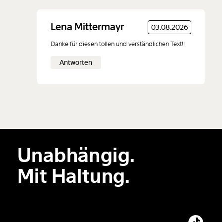
Neuen Kommentar
Lena Mittermayr
03.08.2026
hinzufügen
Danke für diesen tollen und verständlichen Text!!
Antworten
Der Inhalt dieses Feldes wird nicht öffentlich zugänglich angezeigt.
Unabhängig.
Mit Haltung.