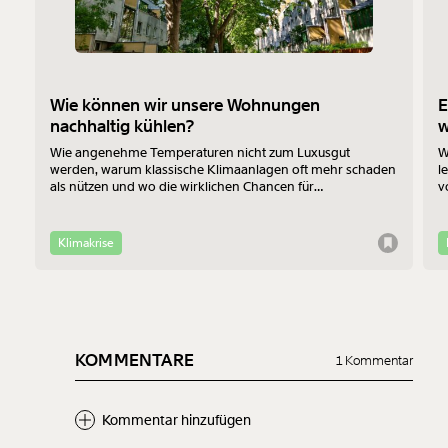
Wie können wir unsere Wohnungen
E
nachhaltig kühlen?
Wie angenehme Temperaturen nicht zum Luxusgut
W
werden, warum klassische Klimaanlagen oft mehr schaden
l
als nützen und wo die wirklichen Chancen für
v
Bewohner:innen im Altbau liegen - das erklärt Jan-Philipp
b
Richtmann von der TU Wien im Interview.
f
Klimakrise
KOMMENTARE
1 Kommentar
Kommentar hinzufügen