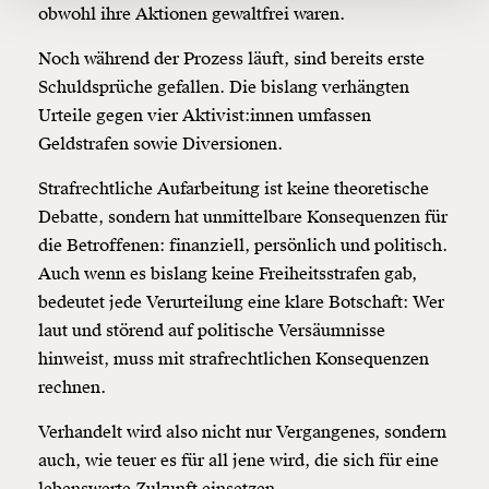
obwohl ihre Aktionen gewaltfrei waren.
Ich möchte meine Spende verschenken.
Noch während der Prozess läuft, sind bereits erste
Du erhältst eine E-Mail mit deiner
Geschenkurkunde im PDF-Format, welche Du
Schuldsprüche gefallen. Die bislang verhängten
ausdrucken oder weiterleiten und verschenken
Urteile gegen vier Aktivist:innen umfassen
kannst.
Geldstrafen sowie Diversionen.
Strafrechtliche Aufarbeitung ist keine theoretische
Weiter
Debatte, sondern hat unmittelbare Konsequenzen für
1/3
die Betroffenen: finanziell, persönlich und politisch.
Auch wenn es bislang keine Freiheitsstrafen gab,
bedeutet jede Verurteilung eine klare Botschaft: Wer
laut und störend auf politische Versäumnisse
hinweist, muss mit strafrechtlichen Konsequenzen
rechnen.
Verhandelt wird also nicht nur Vergangenes, sondern
auch, wie teuer es für all jene wird, die sich für eine
lebenswerte Zukunft einsetzen.