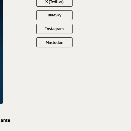
X (Twitter)
BlueSky
Instagram
Mastodon
iante