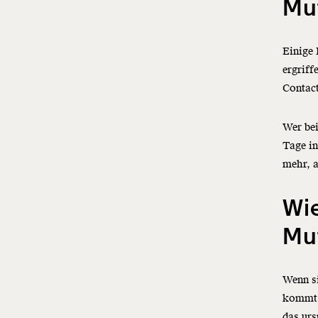
Mu
Einige
ergriff
Contact
Wer bei
Tage in
mehr, 
Wi
Mu
Wenn s
kommt e
das urs