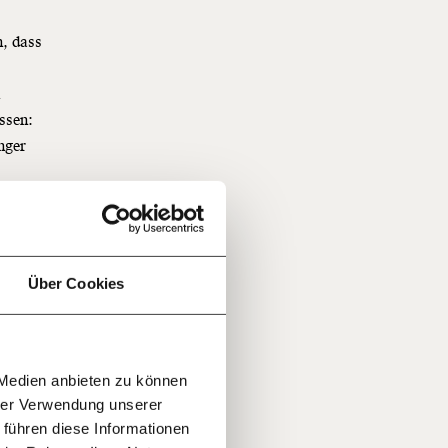
n, dass
n
ssen:
f
nger
…
n
hnet.
it
jährlich
ratis
Über Cookies
rn!
20€
30€
r
 Medien anbieten zu können
100€
€
ment:
hrer Verwendung unserer
r die
 und
 führen diese Informationen
n Themen