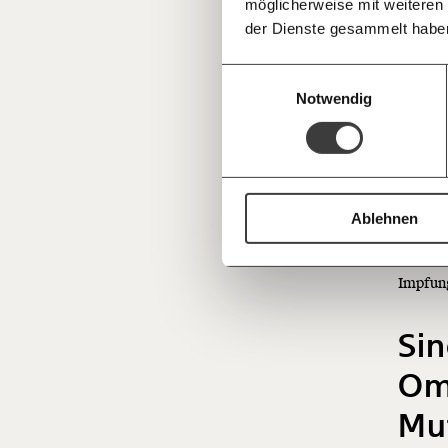
möglicherweise mit weiteren
Deine Spende absetzen:
Fragen und 
Infekti
der Dienste gesammelt habe
geschü
gänzlic
Einwilligungsauswahl
hat, h
Notwendig
noch, w
Man hat
man no
Ablehnen
hat meh
dürfte
Impfung
Sin
Omi
Mu