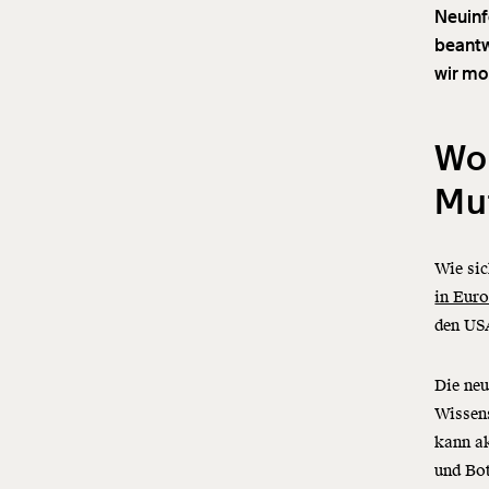
Neuinf
beantw
wir mo
Wo
Mu
Wie sic
in Euro
den U
Die neu
Wissens
kann ak
und Bot