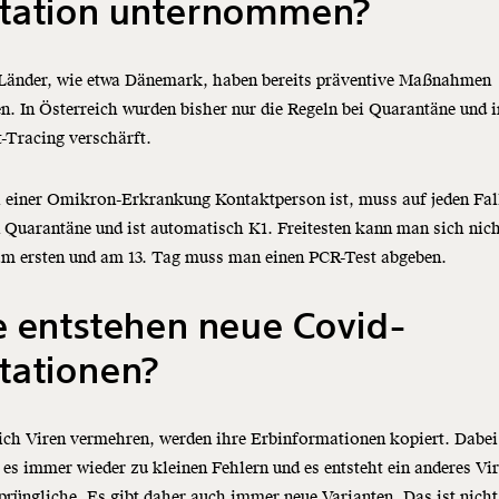
tation unternommen?
 Länder, wie etwa Dänemark, haben bereits präventive Maßnahmen
en. In Österreich wurden bisher nur die Regeln bei Quarantäne und 
-Tracing verschärft.
 einer Omikron-Erkrankung Kontaktperson ist, muss auf jeden Fal
 Quarantäne und ist automatisch K1. Freitesten kann man sich nic
am ersten und am 13. Tag muss man einen PCR-Test abgeben.
e entstehen neue Covid-
tationen?
ich Viren vermehren, werden ihre Erbinformationen kopiert. Dabei
s immer wieder zu kleinen Fehlern und es entsteht ein anderes Vir
prüngliche. Es gibt daher auch immer neue Varianten. Das ist nicht