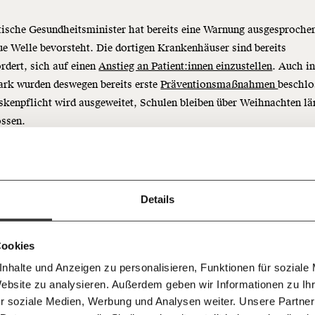
tische Gesundheitsminister hat bereits eine Warnung ausgesproche
ue Welle bevorsteht. Die dortigen Krankenhäuser sind bereits
rdert, sich auf einen
Anstieg an Patient:innen einzustellen
. Auch i
rk wurden deswegen bereits erste
Präventionsmaßnahmen
beschlo
Immer au
kenpflicht wird ausgeweitet, Schulen bleiben über Weihnachten lä
ng
dem
ossen.
Ich werde Fördermitglied* 
Laufende
 Dir!
rreich wird im Jänner mit einem
Anstieg der Infektionszahlen
gerec
bleiben m
monatlich
lle Maßnahmen gegen Omikron sind noch keine geplant.
unseren g
gemeinsam unsere Wirtschaft so
Details
E-Mail-
… mit einem Beitrag von* …
 Unsere Recherchen sind für alle frei
E-Mail
Whatsapp
ch
ützen die Covid-Impfstoffe
d das wird auch so bleiben.
Newslette
unterstütze uns mit Deinem
10€
gen die Omikron-Mutation?
.
Cookies
Telegram
Messenge
nhalte und Anzeigen zu personalisieren, Funktionen für soziale
50€
Morgenmo
Website zu analysieren. Außerdem geben wir Informationen zu I
Facebook
Mastodon
007 6017
Knackig übe
ste Studien deuten darauf hin, dass Omikron Antikörpern von ein-
 für sozialen Fortschritt
r soziale Medien, Werbung und Analysen weiter. Unsere Partner
wichtigste
ch geimpften Menschen
entweichen kann
. Auch Menschen, die eine