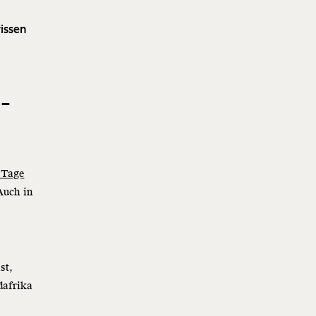
issen
-
 Tage
Auch in
st,
dafrika