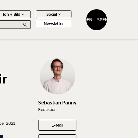
Ton + Bild
Social
SPENDEN
SPENDEN
Newsletter
ir
0
Artikel
Sebastian Panny
Redaktion
ber 2021
E-Mail