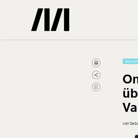
Gemerkte
Gesundh
Om
0
Treffer
üb
Va
von Seb