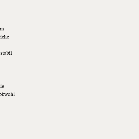
mm
liche
 stabil
ie
 obwohl