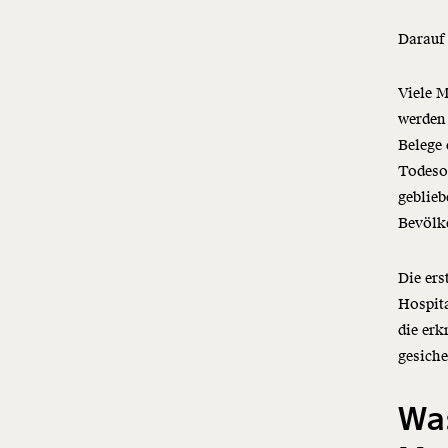
Darauf 
Viele 
werden 
Belege 
Todesop
geblieb
Bevölke
Die ers
Hospita
die erk
gesiche
Wa