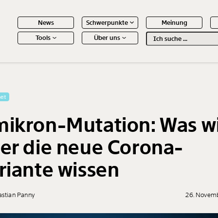
News
Schwerpunkte
Meinung
Tools
Über uns
Text
second
 Inhalte
eit
ikron-Mutation: Was w
er die neue Corona-
riante wissen
astian Panny
26. Novem