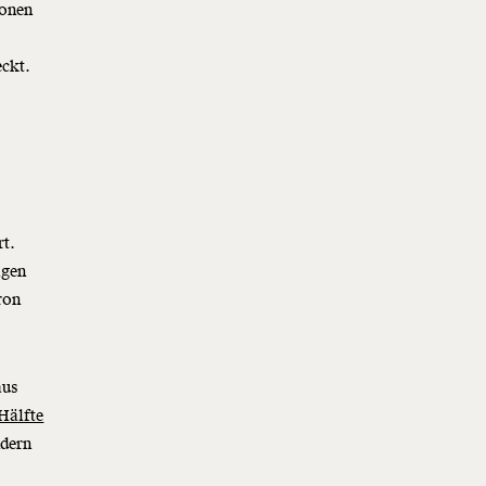
ionen
eckt.
rt.
igen
ron
aus
Hälfte
ndern