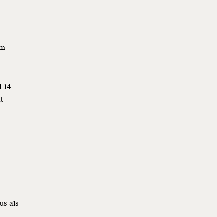
im
l 14
ht
us als