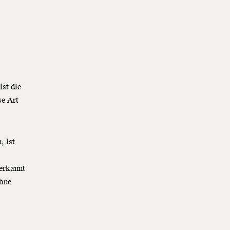
ist die
se Art
, ist
nerkannt
ohne