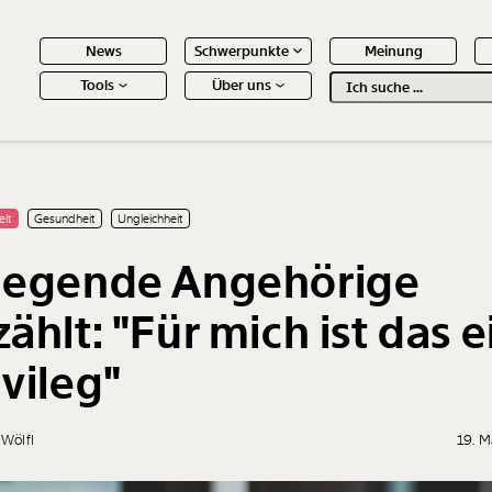
News
Schwerpunkte
Meinung
Tools
Über uns
Text
second
 Inhalte
elt
Gesundheit
Ungleichheit
legende Angehörige
zählt: "Für mich ist das e
ivileg"
 Wölfl
19. M