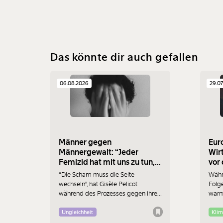
Das könnte dir auch gefallen
06.08.2026
29.0
Männer gegen
Eur
Männergewalt: “Jeder
Wir
Femizid hat mit uns zu tun,
weil wir das System
“Die Scham muss die Seite
Währ
mittragen”
wechseln”, hat Gisèle Pelicot
Folg
während des Prozesses gegen ihre
warnt
Vergewaltiger verlangt. Aber wie
Hatt
können wir das schaffen? In Wien
Jobve
Ungleichheit
Klim
wollen Männer am 7. August mit
Das i