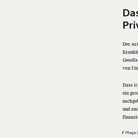
Das
Pri
Der Arz
Krankhe
Gesells
von Unt
Dass ic
ein gro
nachgeh
und auc
finanzi
Pflege