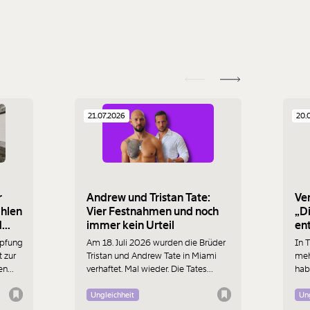
21.07.2026
20.
r
Andrew und Tristan Tate:
Ve
ählen
Vier Festnahmen und noch
„Di
d
immer kein Urteil
en
bei
öpfung
Am 18. Juli 2026 wurden die Brüder
In T
Kri
t zur
Tristan und Andrew Tate in Miami
meh
en
verhaftet. Mal wieder. Die Tates
habe
sie
wurden unter anderem wegen
der
Menschenhandel, Vergewaltigung,
ziem
Ungleichheit
Ung
organisierter Kriminalität und
Tir