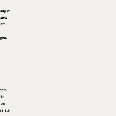
ung es
ahnen
s am
egen.
f
tzdem
lfe.
n zu
ss sie