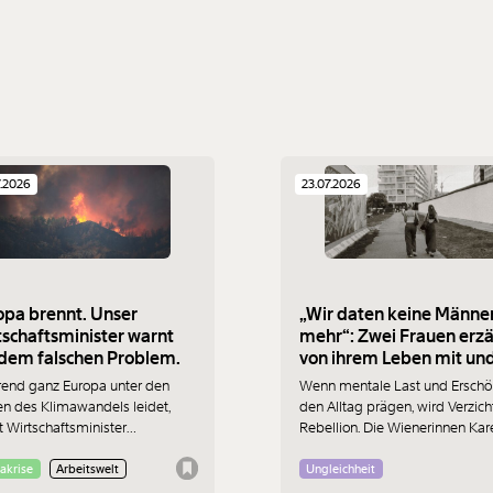
7.2026
23.07.2026
opa brennt. Unser
„Wir daten keine Männe
tschaftsminister warnt
mehr“: Zwei Frauen erz
vor dem falschen Problem.
von ihrem Leben mit un
ohne Männer
end ganz Europa unter den
Wenn mentale Last und Ersch
en des Klimawandels leidet,
den Alltag prägen, wird Verzich
 Wirtschaftsminister
Rebellion. Die Wienerinnen Kar
mannsdorfer (ÖVP) vor
und Mary beschreiben, warum 
rlusten durch "Klimaideologie".
sich gegen romantische
akrise
Arbeitswelt
Ungleichheit
st nicht nur bedenklich, sondern
Beziehungen mit Männern