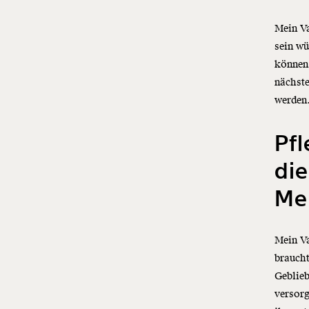
Mein Va
sein wü
können
nächste
werden.
Pfl
die
Me
Mein Va
brauch
Geblieb
versorg