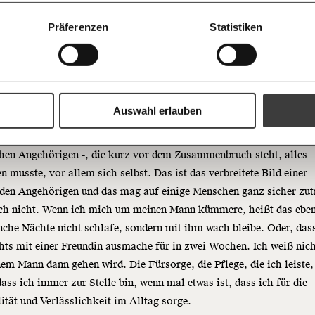
Bluesky
n, die ich liebe. Von meinem Umfeld bekomme ich aber meistens
Die Gute W
guten Nachr
e Reaktionen. Ein Bekannter hat mir gesagt, was ich tue, sei zutief
100€
Präferenzen
Statistiken
Welt nicht 
inistisch. Die einen sind mitleidig, als hätte mich jemand dazu
Augen verlie
immer zum
https://www.moment.at/story/pflegende-angehoerige-erzaehlt-fuer-mich-ist-das-ein-privileg/
en. Andere meinen, das sei ja eh keine Arbeit. Für ehrenamtliche
Ich möchte me
Wochenend
Du erhältst ein
e darf die ganze verfügbare Zeit verwendet werden, nicht jedoch für
PDF-Format, wel
ung eines Angehörigen.
und verschenken
Auswahl erlauben
, füttern, wickeln. Eine abgekämpfte Frau - meistens pflegen ja di
Ich bin einverstanden, einen 
Newsletter zu erhalten. Mehr I
hen Angehörigen -, die kurz vor dem Zusammenbruch steht, alles
Datenschutz.
Weiter
n musste, vor allem sich selbst. Das ist das verbreitete Bild einer
Anmelden
den Angehörigen und das mag auf einige Menschen ganz sicher zut
ch nicht. Wenn ich mich um meinen Mann kümmere, heißt das eben
che Nächte nicht schlafe, sondern mit ihm wach bleibe. Oder, das
hts mit einer Freundin ausmache für in zwei Wochen. Ich weiß nich
em Mann dann gehen wird. Die Fürsorge, die Pflege, die ich leiste, 
dass ich immer zur Stelle bin, wenn mal etwas ist, dass ich für die
tät und Verlässlichkeit im Alltag sorge.