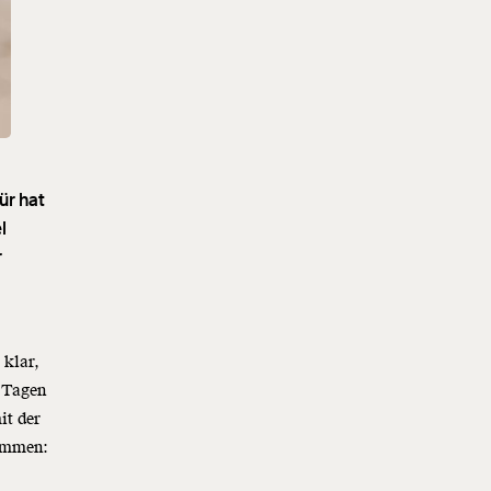
ür hat
l
r
 klar,
r Tagen
it der
nommen: