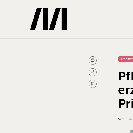
Gemerkte
Arbeitsw
Pf
0
Treffer
er
Pr
von Lisa