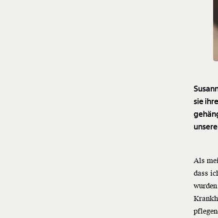
Susann
sie ih
gehängt
unsere 
Als mei
dass ic
wurden 
Krankhe
pflege