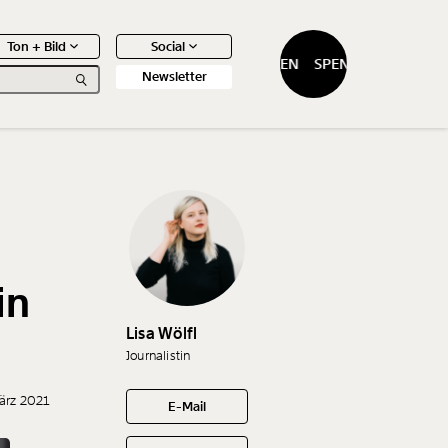
Ton + Bild
Social
SPENDEN
SPENDEN
Newsletter
0
Artikel
in
Lisa Wölfl
Journalistin
ärz 2021
E-Mail