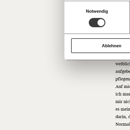
kümmer
Einwilligungsauswahl
negativ
Notwendig
antifem
gezwung
Projekt
Betreu
Ablehnen
Waschen
weiblic
aufgebe
pflegen
Auf mi
ich man
mir nic
es mein
darin, 
Normali