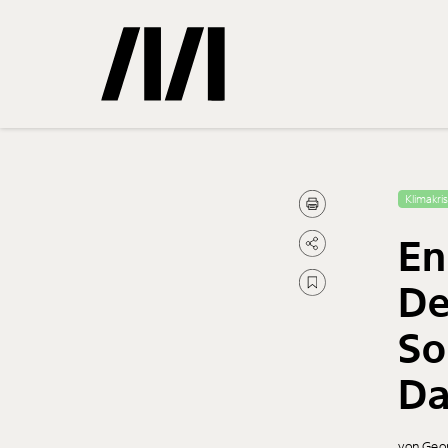
Gemerkte
Klimakri
En
0
Treffer
De
So
Da
von Geor