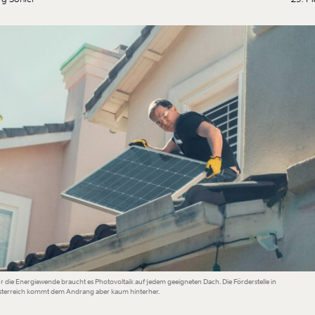
r die Energiewende braucht es Photovoltaik auf jedem geeigneten Dach. Die Förderstelle in
sterreich kommt dem Andrang aber kaum hinterher.