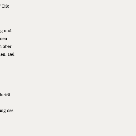
“ Die
ng und
enen
n aber
en. Bei
e
heißt
t
ung des