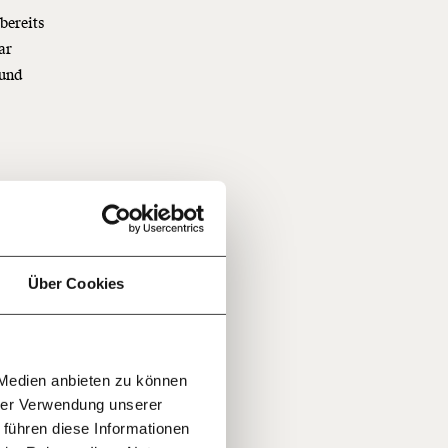
 bereits
ar
 und
f
…
n
 Die
it
jährlich
ngen
ratis
 da
Über Cookies
rn!
s auf
20€
30€
r
 Medien anbieten zu können
100€
€
ment:
hrer Verwendung unserer
 ist
r die
 führen diese Informationen
n Themen