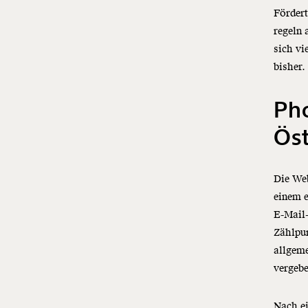
Fördert
regeln 
sich v
bisher.
Pho
Öst
Die Web
einem e
E-Mail-
Zählpu
allgem
vergeb
Nach ei