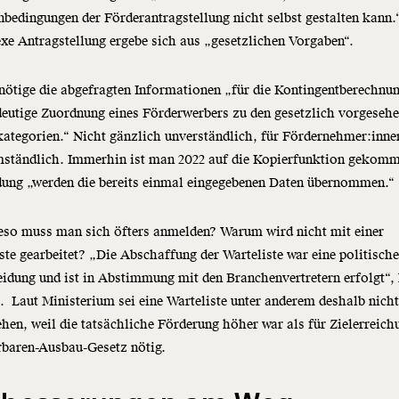
edingungen der Förderantragstellung nicht selbst gestalten kann.
e Antragstellung ergebe sich aus „gesetzlichen Vorgaben“.
ötige die abgefragten Informationen „für die Kontingentberechnu
deutige Zuordnung eines Förderwerbers zu den gesetzlich vorgeseh
ategorien.“ Nicht gänzlich unverständlich, für Fördernehmer:inne
mständlich. Immerhin ist man 2022 auf die Kopierfunktion gekomm
ung „werden die bereits einmal eingegebenen Daten übernommen.“
eso muss man sich öfters anmelden? Warum wird nicht mit einer
ste gearbeitet? „Die Abschaffung der Warteliste war eine politisch
idung und ist in Abstimmung mit den Branchenvertretern erfolgt“, 
. Laut Ministerium sei eine Warteliste unter anderem deshalb nich
hen, weil die tatsächliche Förderung höher war als für Zielerreich
rbaren-Ausbau-Gesetz nötig.