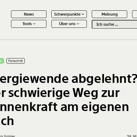
News
Schwerpunkte
Meinung
Tools
Über uns
Text
second
 Inhalte
se
Fortschritt
ergiewende abgelehnt
r schwierige Weg zur
nnenkraft am eigenen
ch
g Sohler
29. M