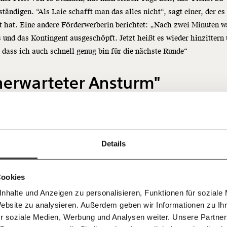
ständigen. “Als Laie schafft man das alles nicht“, sagt einer, der es
t hat. Eine andere Förderwerberin berichtet: „Nach zwei Minuten w
 und das Kontingent ausgeschöpft. Jetzt heißt es wieder hinzittern
 dass ich auch schnell genug bin für die nächste Runde“
Immer au
nerwarteter Ansturm"
ng
dem
Ich werde Fördermitglied* 
Laufende
 Dir!
Gespräche fanden vor der jüngsten Vergaberunde am 23. März statt.
bleiben m
monatlich
deutlich, wo die Schwierigkeiten liegen: Innerhalb eines Tages gi
unseren g
0.000 Anträge ein. Das sind fast so viele wie ganz 2022. Und schon
gemeinsam unsere Wirtschaft so
Details
E-Mail-
… mit einem Beitrag von* …
 Unsere Recherchen sind für alle frei
E-Mail
Whatsapp
ch
 die OeMAG von einem “unerwarteten Ansturm” und von einer
d das wird auch so bleiben.
Newslette
fachung. Die teuren Energiepreise als Folge des russischen Angriff
unterstütze uns mit Deinem
10€
.
Cookies
Telegram
Messenge
aine haben offensichtlich für einen Schub gesorgt.
nhalte und Anzeigen zu personalisieren, Funktionen für soziale
50€
Morgenmo
Website zu analysieren. Außerdem geben wir Informationen zu I
Facebook
Mastodon
007 6017
stätigt auch das Klimaschutzministerium auf Anfrage: “Die OeMAG
Knackig übe
 für sozialen Fortschritt
r soziale Medien, Werbung und Analysen weiter. Unsere Partner
wichtigste
m Anfrageboom bei der Photovoltaik und den historisch hohen