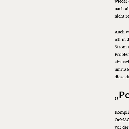
wieder 
nach ab
nicht 
Auch w
ich in
Strom 
Problem
abzusch
umrüste
diese 
„Po
Kompliz
OeMAG 
vor de