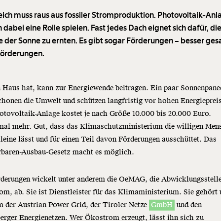
eich muss raus aus fossiler Stromproduktion. Photovoltaik-An
dabei eine Rolle spielen. Fast jedes Dach eignet sich dafür, di
e der Sonne zu ernten. Es gibt sogar Förderungen – besser gesa
örderungen.
n Haus hat, kann zur Energiewende beitragen. Ein paar Sonnenpane
honen die Umwelt und schützen langfristig vor hohen Energieprei
otovoltaik-Anlage kostet je nach Größe 10.000 bis 20.000 Euro.
al mehr. Gut, dass das Klimaschutzministerium die willigen Men
lleine lässt und für einen Teil davon Förderungen ausschüttet. Das
rbaren-Ausbau-Gesetz macht es möglich.
derungen wickelt unter anderem die OeMAG, die Abwicklungsstelle
m, ab. Sie ist Dienstleister für das Klimaministerium. Sie gehört 
 der Austrian Power Grid, der Tiroler Netze
GmbH
und den
erger Energienetzen. Wer Ökostrom erzeugt, lässt ihn sich zu