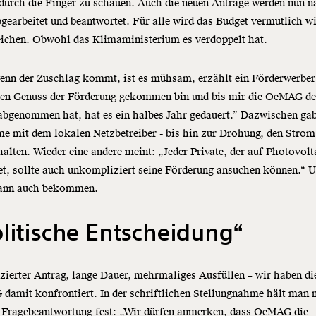
durch die Finger zu schauen. Auch die neuen Anträge werden nun n
gearbeitet und beantwortet. Für alle wird das Budget vermutlich w
reichen. Obwohl das Klimaministerium es verdoppelt hat.
enn der Zuschlag kommt, ist es mühsam, erzählt ein Förderwerber
 den Genuss der Förderung gekommen bin und bis mir die OeMAG d
abgenommen hat, hat es ein halbes Jahr gedauert.” Dazwischen gab
e mit dem lokalen Netzbetreiber - bis hin zur Drohung, den Strom
alten. Wieder eine andere meint: „Jeder Private, der auf Photovolt
t, sollte auch unkompliziert seine Förderung ansuchen können.“ 
dann auch bekommen.
litische Entscheidung“
ierter Antrag, lange Dauer, mehrmaliges Ausfüllen – wir haben di
damit konfrontiert. In der schriftlichen Stellungnahme hält man 
r Fragebeantwortung fest: „Wir dürfen anmerken, dass OeMAG die