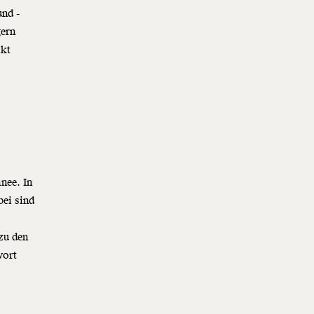
und -
gern
akt
nee. In
bei sind
zu den
wort