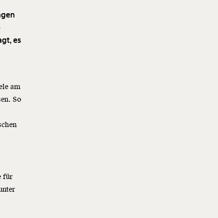
lagen
e
gt, es
ele am
sen. So
schen
 für
unter