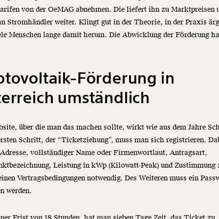
arifen von der OeMAG abnehmen. Die liefert ihn zu Marktpreisen 
an Stromhändler weiter. Klingt gut in der Theorie, in der Praxis är
iele Menschen lange damit herum. Die Abwicklung der Förderung h
tovoltaik-Förderung in
erreich umständlich
site, über die man das machen sollte, wirkt wie aus dem Jahre Sch
rsten Schritt, der “Ticketziehung”, muss man sich registrieren. Da
Adresse, vollständiger Name oder Firmenwortlaut, Antragsart,
nktbezeichnung, Leistung in kWp (Kilowatt-Peak) und Zustimmung 
einen Vertragsbedingungen notwendig. Des Weiteren muss ein Pass
en werden.
ner Frist von 18 Stunden, hat man sieben Tage Zeit, das Ticket zu