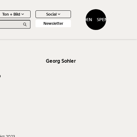
Ton + Bild
Social
SPENDEN
SPENDEN
Newsletter
Georg Sohler
?
0
Artikel
ärz 2023