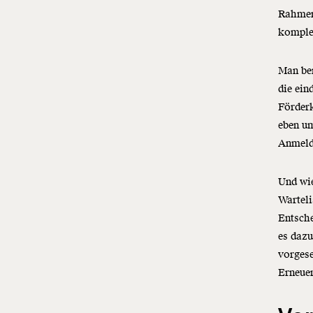
Rahmenb
komplex
Man ben
die ein
Förderk
eben u
Anmeld
Und wi
Warteli
Entsche
es dazu
vorgese
Erneue