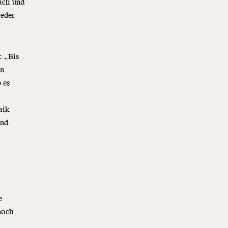
ach und
ieder
: „Bis
en
 es
aik
Und
e
noch