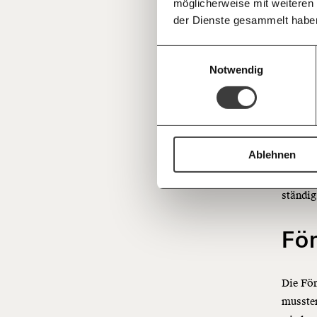
möglicherweise mit weiteren
Deine Spende absetzen:
Fragen und 
Förderm
der Dienste gesammelt habe
Um den 
Bestand
Einwilligungsauswahl
verdopp
Notwendig
Die dur
ersucht
Warteze
Ablehnen
Investi
als 60.
ständig
Fö
Die Fö
musste