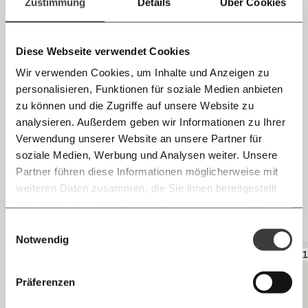
einfach
Zustimmung
Details
Über Cookies
Motto: “Olympia, Peking und skurrile Fakten."
teilen.
Diese Webseite verwendet Cookies
Mach mit und teste dein Allgemeinwissen jeden
Wir verwenden Cookies, um Inhalte und Anzeigen zu
Freitagabend in unserer
Instagram
-Story und
personalisieren, Funktionen für soziale Medien anbieten
E-Mail
dauerhaft hier auf unserer Website!
zu können und die Zugriffe auf unsere Website zu
analysieren. Außerdem geben wir Informationen zu Ihrer
Immer auf dem Laufenden
Whatsapp
Verwendung unserer Website an unsere Partner für
bleiben mit unseren gratis
soziale Medien, Werbung und Analysen weiter. Unsere
Gebrüder Moped
olympia
peking
Quiz
E-Mail-Newslettern!
Partner führen diese Informationen möglicherweise mit
Telegram
weiteren Daten zusammen, die Sie ihnen bereitgestellt
haben oder die sie im Rahmen Ihrer Nutzung der Dienste
Ich werde Fördermitglied* …
Das könnte dir auch gefallen
gesammelt haben.
Knackig über die
Morgenmoment:
Einwilligungsauswahl
Messenger
wichtigsten Themen informiert bleiben -
Notwendig
monatlich
jährlich
morgens in deinem Posteingang
17.07.2026
1
Facebook
Die guten Nachrichten der
Die Gute Woche:
Präferenzen
Welt nicht aus den Augen verlieren - immer
… mit einem Beitrag von* …