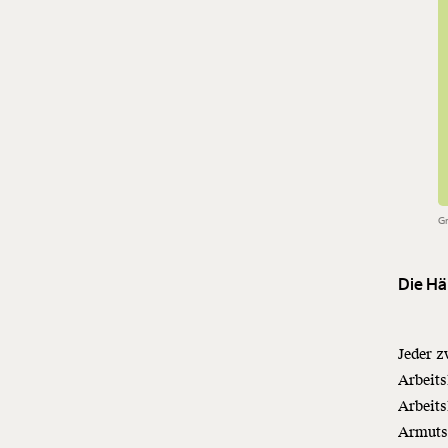
G
Die Hä
Jeder z
Arbeits
Arbeits
Armutsg