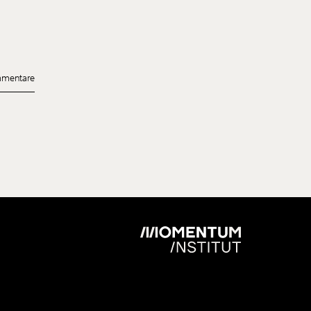
bed
mentare