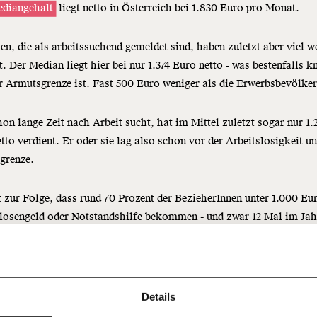
diangehalt
liegt netto in Österreich bei 1.830 Euro pro Monat.
n, die als arbeitssuchend gemeldet sind, haben zuletzt aber viel w
t. Der
Median
liegt hier bei nur 1.374 Euro netto - was bestenfalls 
r Armutsgrenze ist. Fast 500 Euro weniger als die Erwerbsbevölke
on lange Zeit nach Arbeit sucht, hat im Mittel zuletzt sogar nur 1.
tto verdient. Er oder sie lag also schon vor der Arbeitslosigkeit un
grenze.
Immer au
 zur Folge, dass rund 70 Prozent der BezieherInnen unter 1.000 Eu
ng
losengeld oder Notstandshilfe bekommen - und zwar 12 Mal im Jah
dem
Ich werde Fördermitglied* 
Laufende
 Dir!
bleiben m
monatlich
unseren g
gemeinsam unsere Wirtschaft so
Details
E-Mail-
… mit einem Beitrag von* …
 Unsere Recherchen sind für alle frei
E-Mail
Whatsapp