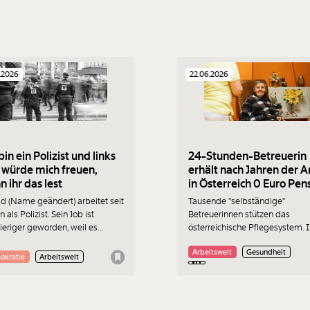
.2026
22.06.2026
bin ein Polizist und links
24-Stunden-Betreuerin
 würde mich freuen,
erhält nach Jahren der A
 ihr das lest
in Österreich 0 Euro Pen
d (Name geändert) arbeitet seit
Tausende "selbständige"
n als Polizist. Sein Job ist
Betreuerinnen stützen das
eriger geworden, weil es
österreichische Pflegesystem. 
er Kolleg:innen gibt. Das
Alter drohen ihnen dennoch Min
Arbeitswelt
Gesundheit
tet ihm wirklich Sorgen.
Pensionen und finanzielle
okratie
Arbeitswelt
ände wie in den USA befürchtet
Unsicherheit - wie ein Härtefall
ht.
drastisch vor Augen führt.