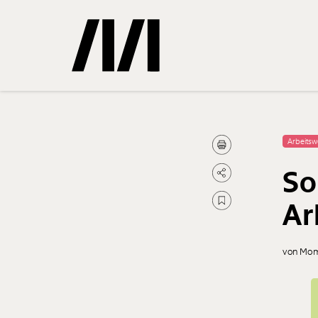
Gemerkte
Arbeitsw
So
0
Treffer
Ar
von Mom