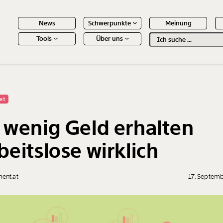
News
Schwerpunkte
Meinung
Tools
Über uns
Text
second
 Inhalte
elt
 wenig Geld erhalten
beitslose wirklich
ent.at
17. Septem