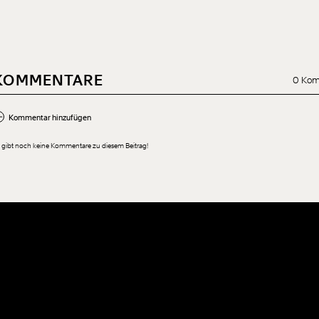
KOMMENTARE
0 Kom
Kommentar hinzufügen
 gibt noch keine Kommentare zu diesem Beitrag!
Neuen Kommentar hinzufügen
Der Inhalt dieses Feldes wird nicht öffentlich zugänglich angezeigt.