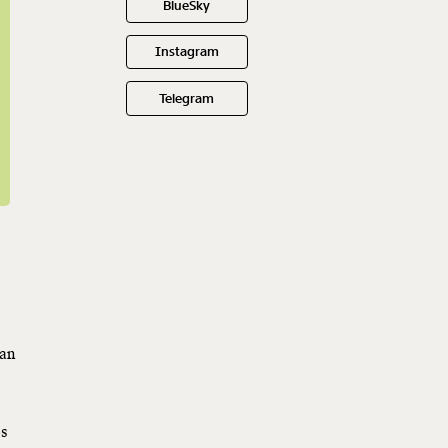
BlueSky
Instagram
Telegram
.
 an
r
os