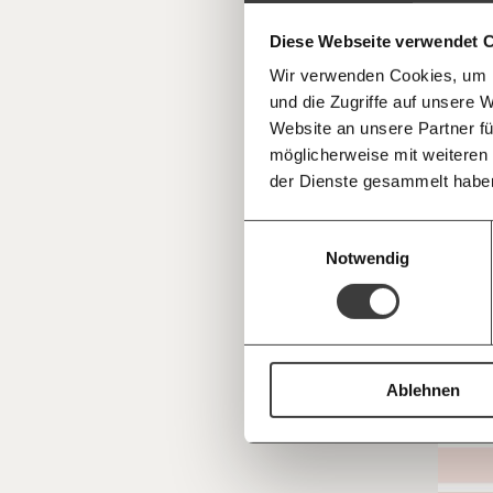
einfa
im Netz. Unabhängig und werbefrei. Un
Kämpf’ mit uns für den Fortschritt und 
teilen
Diese Webseite verwendet 
Mitgliedsbeitrag.
Wir verwenden Cookies, um I
Du überweist lieber direkt?
und die Zugriffe auf unsere 
Hier unsere IBAN: AT34 4300 0498 0
Kontoinhaber: Momentum Institut - Verein
Website an unsere Partner fü
möglicherweise mit weiteren
Deine Spende absetzen:
Fragen und 
der Dienste gesammelt habe
Einwilligungsauswahl
Notwendig
Ablehnen