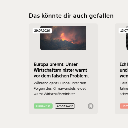
Das könnte dir auch gefallen
29.07.2026
13.07
Europa brennt. Unser
Ich 
Wirtschaftsminister warnt
und
vor dem falschen Problem.
wenn
Während ganz Europa unter den
Haral
Folgen des Klimawandels leidet,
Jahre
warnt Wirtschaftsminister
schwi
Hattmannsdorfer (ÖVP) vor
wenig
Jobverlusten durch "Klimaideologie".
berei
Klimakrise
Arbeitswelt
Dem
Das ist nicht nur bedenklich, sondern
Zust
auch wirtschaftlich betrachtet einfach
er nic
falsch.