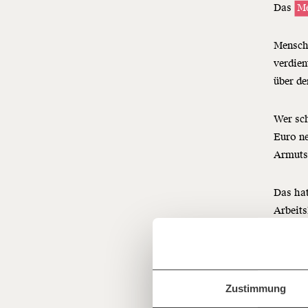
Das
Me
Mensche
verdien
über de
Wer sch
Euro ne
Armuts
Das hat
Veränderu
Arbeits
beginnt mit
Jetzt
Werde
Fördermitglied
und wir können 
Zustimmung
gestalten, dass sie für alle funktioniert.