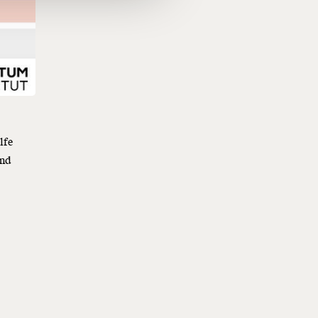
lfe
und