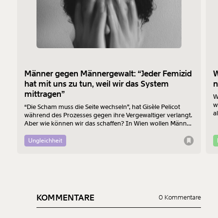
Du erhältst eine E-Mail mit deiner
Geschenkurkunde im PDF-Format, welche Du
ausdrucken oder weiterleiten und verschenken
kannst.
Weiter
Männer gegen Männergewalt: “Jeder Femizid
W
hat mit uns zu tun, weil wir das System
n
1/3
mittragen”
W
w
“Die Scham muss die Seite wechseln”, hat Gisèle Pelicot
a
während des Prozesses gegen ihre Vergewaltiger verlangt.
B
Aber wie können wir das schaffen? In Wien wollen Männer
R
am 7. August mit einem “Walk of Shame” gegen
Männergewalt den ersten Schritt machen.
Ungleichheit
KOMMENTARE
0 Kommentare