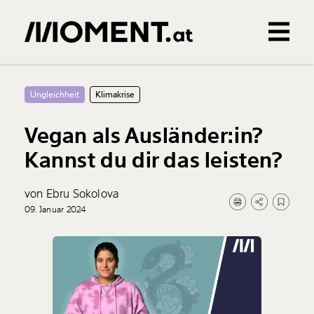
Gemerkte Inhalte
0
Treffer
0
Artikel
Ungleichheit
Klimakrise
Vegan als Ausländer:in?
Kannst du dir das leisten?
von Ebru Sokolova
09. Januar 2024