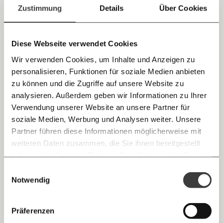
einem Leben ohne Tierleid. Die sogenannten
einfach
Zustimmung
Details
Über Cookies
Orphiker
lehnten den Fleischverzehr ab, da sie an
teilen.
die Wiedergeburt, die die tierischen Seelen
miteinbezog, glaubten. Sie waren möglicherweise
Diese Webseite verwendet Cookies
die ersten Menschen, die vollkommen auf tierische
Wir verwenden Cookies, um Inhalte und Anzeigen zu
Produkte verzichteten.
personalisieren, Funktionen für soziale Medien anbieten
E-Mail
zu können und die Zugriffe auf unsere Website zu
analysieren. Außerdem geben wir Informationen zu Ihrer
Immer auf dem Laufenden
Whatsapp
Verwendung unserer Website an unsere Partner für
bleiben mit unseren gratis
soziale Medien, Werbung und Analysen weiter. Unsere
E-Mail-Newslettern!
Partner führen diese Informationen möglicherweise mit
Veganer:innen haben viele
Telegram
weiteren Daten zusammen, die Sie ihnen bereitgestellt
Gesichter, ganz
haben oder die sie im Rahmen Ihrer Nutzung der Dienste
Ich werde Fördermitglied* …
unabhängig von ihrer
gesammelt haben.
Knackig über die
Morgenmoment:
Einwilligungsauswahl
Messenger
wichtigsten Themen informiert bleiben -
Notwendig
monatlich
jährlich
Herkunft!
morgens in deinem Posteingang
Facebook
Die guten Nachrichten der
Die Gute Woche:
Präferenzen
Welt nicht aus den Augen verlieren - immer
… mit einem Beitrag von* …