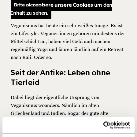
Bitte
akzeptiere unsere Cookies
um den
Inhalt zu sehen.
Veränderung
Veganismus hat heute ein sehr weißes Image. Es ist
ein Lifestyle. Veganer:innen gehören mindestens der
beginnt mit Dir!
Mittelschicht an, haben viel Geld und machen
regelmäßig Yoga und fahren jährlich auf ein Retreat
Werde
und wir können gemeinsam
Fördermitglied
nach Bali. Oder so.
unsere Wirtschaft so gestalten, dass sie für alle
funktioniert. Unsere Recherchen sind für alle frei im
Seit der Antike: Leben ohne
Netz. Unabhängig und werbefrei. Und das wird auch
so bleiben. Kämpf’ mit uns für den Fortschritt und
Tierleid
unterstütze uns mit Deinem Mitgliedsbeitrag.
Du überweist lieber direkt?
Dabei liegt der eigentliche Ursprung von
Hier unsere IBAN: AT34 4300 0498 0007 6017
Veganismus woanders. Nämlich im alten
Kontoinhaber: Momentum Institut - Verein für
Griechenland und Indien. Sogar der gute alte
sozialen Fortschritt
Pythagoras, der uns heute noch im Matheunterricht
quält, war Vegetarier. Das Hauptaugenmerk lag auf
Jetzt
Deine Spende absetzen:
Fragen und Antworten.