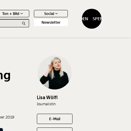
Ton + Bild
Social
SPENDEN
SPENDEN
Newsletter
ng
0
Artikel
Lisa Wölfl
Journalistin
ber 2019
E-Mail