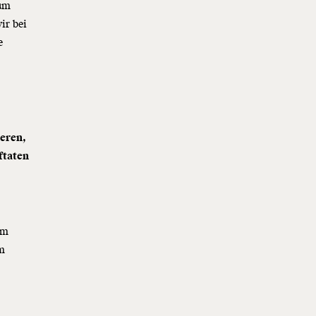
 um
ir bei
e
ieren,
ftaten
um
em
e