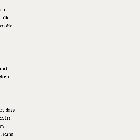
sehr
t die
en die
 und
ehen
e, dass
n ist
em
t, kann