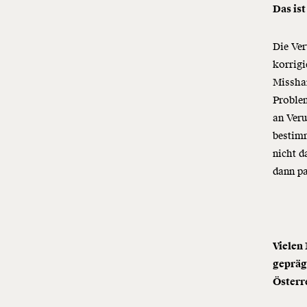
Das ist
Die Ver
korrigi
Misshan
Problem
an Veru
bestimm
nicht d
dann pa
Vielen
gepräg
Österr