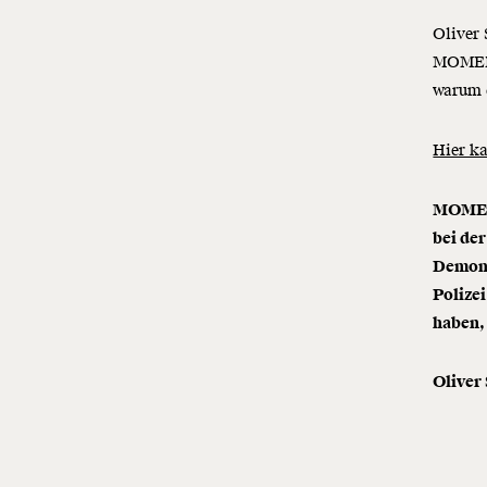
Oliver 
MOMENT
warum d
Hier ka
MOMENT
bei de
Demons
Polizei
haben,
Oliver