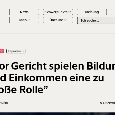
News
Schwerpunkte
Meinung
Tools
Über uns
Text
second
 Inhalte
elt
Kapitalismus
or Gericht spielen Bildu
d Einkommen eine zu
oße Rolle”
 Wölfl
18. Dezem