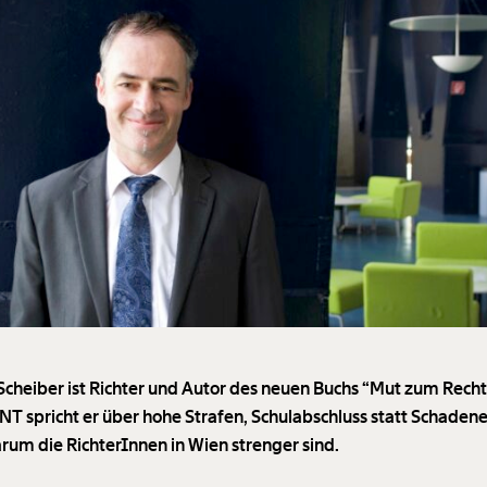
 Scheiber ist Richter und Autor des neuen Buchs “Mut zum Recht!
 spricht er über hohe Strafen, Schulabschluss statt Schadene
rum die RichterInnen in Wien strenger sind.