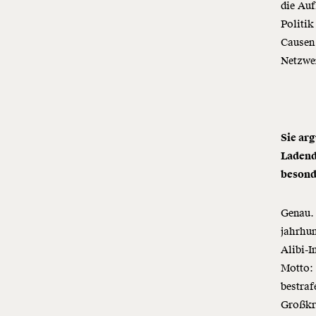
die Auf
Politik
Causen 
Netzwer
Sie ar
Ladend
besond
Genau. 
jahrhun
Alibi-I
Motto: 
bestraf
Großkr