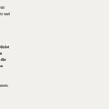
Mit
tz und
lizist
en
 die
so
ommen.