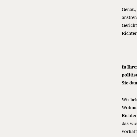
Genau, 
anstren
Gericht
Richter
In Ihr
politi
Sie da
Wir be
Wohnun
Richter
das wi
vorhalt