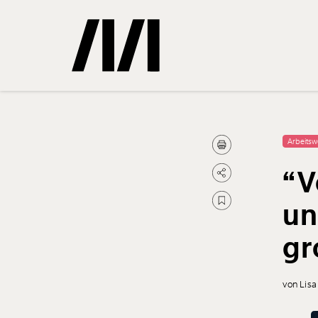
Gemerkte
Arbeitsw
“V
0
Treffer
un
gr
von Lisa