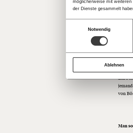
möglicherweise mit weiteren
Deine Spende absetzen:
Fragen und 
glauben
der Dienste gesammelt habe
Dabei s
verstän
Einwilligungsauswahl
Entlas
Notwendig
Haben 
Ablehnen
Ein Fak
jemand 
von Bö
Man so