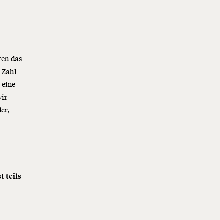
ren das
 Zahl
 eine
wir
der,
t teils