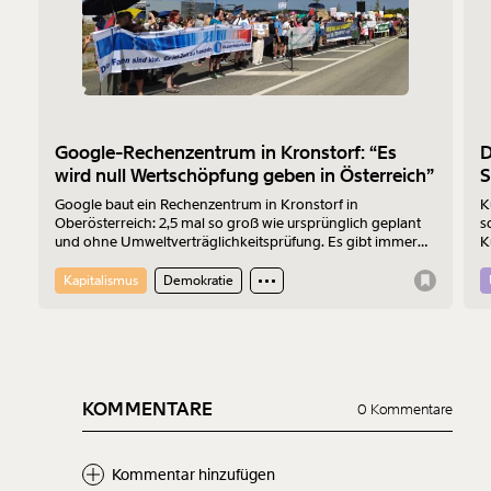
Google-Rechenzentrum in Kronstorf: “Es
D
wird null Wertschöpfung geben in Österreich”
S
Google baut ein Rechenzentrum in Kronstorf in
K
Oberösterreich: 2,5 mal so groß wie ursprünglich geplant
s
und ohne Umweltverträglichkeitsprüfung. Es gibt immer
K
mehr Widerstand. Am 17.7.2026 wurde protestiert. Der
F
Sprecher der „Bürger:inneninitiative Rechenzentrum
Kapitalismus
Demokratie
Kronstorf“ Harald Müllner erklärt im Interview, wo die
Probleme liegen und was er sich vom Protest erhofft.
KOMMENTARE
0 Kommentare
Kommentar hinzufügen