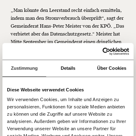
so bleiben. Kämpf’ mit uns für den Fortschritt und
„Man könnte den Leerstand recht einfach ermitteln,
unterstütze uns mit Deinem Mitgliedsbeitrag.
indem man den Stromverbrauch überprüft“, sagt der
Du überweist lieber direkt?
Gemeinderat Hans-Peter Meister von der KPÖ. „Das
Hier unsere IBAN: AT34 4300 0498 0007 6017
verbietet aber das Datenschutzgesetz.“ Meister hat
Kontoinhaber: Momentum Institut - Verein für
Mitte September im Gemeinderat einen dringlichen
sozialen Fortschritt
Antrag für eine Leerstandsabgabe eingebracht, den
Jetzt
Deine Spende absetzen:
Fragen und Antworten.
die Abgeordneten mit Mehrheit angenommen haben.
„Ein Grund für den zunehmenden Leerstand sind die
einfach
Zustimmung
Details
Über Cookies
Anlegerwohungen“, heißt es in der Begründung des
teilen.
Antrags. „Einige Investoren denken überhaupt nicht
daran, ihre Wohnungen zu vermieten. Sie sehen sie
Diese Webseite verwendet Cookies
als Wertanlage, die möglichst nicht durch
Wir verwenden Cookies, um Inhalte und Anzeigen zu
Abnutzung geschmälert werden soll.“
personalisieren, Funktionen für soziale Medien anbieten
E-Mail
zu können und die Zugriffe auf unsere Website zu
Eine Abgabe auf ungenutzte Wohnungen kann die
analysieren. Außerdem geben wir Informationen zu Ihrer
Immer auf dem Laufenden
Stadt aber trotzdem nicht einheben. Denn dazu
Whatsapp
Verwendung unserer Website an unsere Partner für
braucht es ein Bundesgesetz. Immerhin hat
bleiben mit unseren gratis
soziale Medien, Werbung und Analysen weiter. Unsere