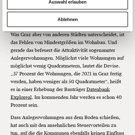
Auswahl erlauben
beim Land, wie bei der Bebauungsplanpflicht, also
20€
40€
der Mitsprache des Gemeindesrats bei Bauprojekten,
https://www.moment.at/story/wahlkampf-leistbares-wohnen-ist-graz-luxus/
Kopieren
oder auf Bundesebene, wie bei der Frage von
Ablehnen
60€
100€
Besteuerung von Leerstand.
Was Graz aber von anderen Städten unterscheidet, ist
150€
€
das Fehlen von Mindestgrößen im Wohnbau. Und
gerade das befeuert die Attraktivität sogenannter
Anlegerwohnungen. Möglichst viele Wohnungen auf
Ich möchte meine Spende verschenken.
Du erhältst eine E-Mail mit deiner
möglichst wenig Quadratmetern, lautet die Devise.
Geschenkurkunde im PDF-Format, welche Du
„37 Prozent der Wohnungen, die 2021 in Graz fertig
ausdrucken oder weiterleiten und verschenken
kannst.
werden, haben weniger als 50 Quadratmeter“, heißt
es in einer Erhebung der Bauträger
Datenbank
Exploreal
. Im kommenden Jahr werden es schon 40
Prozent sein.
Weiter
1/3
Dass Anlegerwohnungen aus dem Boden schießen,
hat auch mit den ansehnlichen Steuervorteilen zu
tun, auf die die Kommunen ebenfalls keinen Einfluss