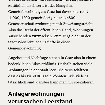
zusätzlich erschwert, ist der Mangel an
Gemeindewohnungen: Graz hat davon nur rund
11.000, 4200 gemeindeeigene und 6800
Genossenschaftswohnungen mit Zuweisungsreicht.
Also das Recht der öffentlichen Hand, Wohnungen
Ansuchenden zuzuweisen. Zum Vergleich: In der
Stadt Wien lebt jede:r Fünfte in einer
Gemeindewohnung.
Angebot und Nachfrage stehen in Graz also in einem
bedenklichen Missverhältnis. Deshalb stehen viele
Veränderung
Wohnungen in der Stadt leer. Die Neos schätzen,
beginnt mit Dir!
dass es bis zu 30.000 sein könnten. Wie viele es
tatsächlich sind, darüber kann man nur spekulieren.
Werde
und wir können gemeinsam
Fördermitglied
Anlegerwohnungen
unsere Wirtschaft so gestalten, dass sie für alle
funktioniert. Unsere Recherchen sind für alle frei im
verursachen Leerstand
Netz. Unabhängig und werbefrei. Und das wird auch