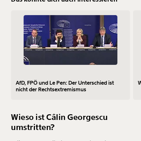
AfD, FPÖ und Le Pen: Der Unterschied ist
W
nicht der Rechtsextremismus
Wieso ist Câlin Georgescu
umstritten?
Veränderung