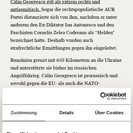
Câlin Georgescu gilt als extrem rechts und
beginnt mit Dir!
antisemitisch.
Sogar die rechtspopulistische AUR
Partei distanzierte sich von ihm, nachdem er unter
anderem den Ex-Diktator Ion Antonescu und den
Werde
und wir können gemeinsam
Fördermitglied
unsere Wirtschaft so gestalten, dass sie für alle
Faschisten Corneliu Zelea Codreanu als “Helden”
funktioniert. Unsere Recherchen sind für alle frei im
bezeichnet hatte. Deshalb wurden auch
Netz. Unabhängig und werbefrei. Und das wird auch
strafrechtliche Ermittlungen gegen ihn eingeleitet.
so bleiben. Kämpf’ mit uns für den Fortschritt und
unterstütze uns mit Deinem Mitgliedsbeitrag.
Rumänien grenzt mit 650 Kilometern an die Ukraine
und unterstützte sie bisher im russischen
Du überweist lieber direkt?
Hier unsere IBAN: AT34 4300 0498 0007 6017
Angriffskrieg. Câlin Georgescu ist prorussisch und
Kontoinhaber: Momentum Institut - Verein für
sowohl gegen die EU- als auch die NATO-
sozialen Fortschritt
Mitgliedschaft Rumäniens. Über Putin sagte er
einmal, er sei “ein Mann, der sein Land liebt”. Auch
Jetzt
Deine Spende absetzen:
Fragen und Antworten.
dem ungarischen Regierungschef Viktor Orbán hat
einfach
Zustimmung
Details
Über Cookies
er Lob ausgesprochen.
teilen.
Seine Sprache ist religiös. So gibt er sich vor seiner