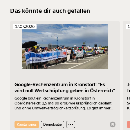
Das könnte dir auch gefallen
17.07.2026
1
Google-Rechenzentrum in Kronstorf: “Es
I
wird null Wertschöpfung geben in Österreich”
f
Google baut ein Rechenzentrum in Kronstorf in
H
Oberösterreich: 2,5 mal so groß wie ursprünglich geplant
S
und ohne Umweltverträglichkeitsprüfung. Es gibt immer
K
mehr Widerstand. Am 17.7.2026 wurde protestiert. Der
Z
Sprecher der „Bürger:inneninitiative Rechenzentrum
Kronstorf“ Harald Müllner erklärt im Interview, wo die
Kapitalismus
Demokratie
Probleme liegen und was er sich vom Protest erhofft.