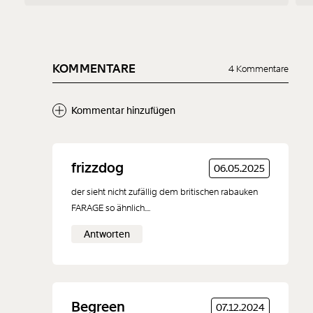
KOMMENTARE
4 Kommentare
Kommentar hinzufügen
Neuen Kommentar
frizzdog
06.05.2025
hinzufügen
der sieht nicht zufällig dem britischen rabauken
FARAGE so ähnlich....
Antworten
Der Inhalt dieses Feldes wird nicht öffentlich zugänglich angezeigt.
Begreen
07.12.2024