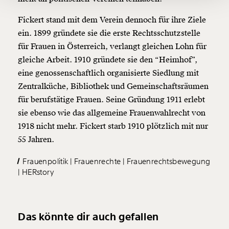
Ich möchte meine Spende verschenken.
Fickert stand mit dem Verein dennoch für ihre Ziele
Du erhältst eine E-Mail mit deiner
ein. 1899 gründete sie die erste Rechtsschutzstelle
Geschenkurkunde im PDF-Format, welche Du
ausdrucken oder weiterleiten und verschenken
für Frauen in Österreich, verlangt gleichen Lohn für
kannst.
gleiche Arbeit. 1910 gründete sie den “Heimhof”,
eine genossenschaftlich organisierte Siedlung mit
Zentralküche, Bibliothek und Gemeinschaftsräumen
Weiter
für berufstätige Frauen. Seine Gründung 1911 erlebt
1/3
sie ebenso wie das allgemeine Frauenwahlrecht von
1918 nicht mehr. Fickert starb 1910 plötzlich mit nur
55 Jahren.
Frauenpolitik
Frauenrechte
Frauenrechtsbewegung
HERstory
Das könnte dir auch gefallen