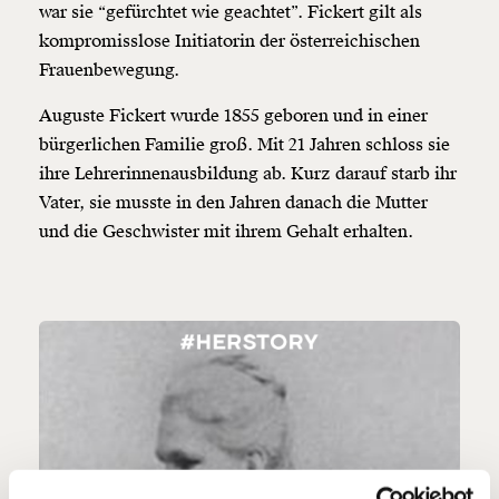
war sie “gefürchtet wie geachtet”. Fickert gilt als
kompromisslose Initiatorin der österreichischen
Frauenbewegung.
Auguste Fickert wurde 1855 geboren und in einer
Veränderung
bürgerlichen Familie groß. Mit 21 Jahren schloss sie
beginnt mit Dir!
ihre Lehrerinnenausbildung ab. Kurz darauf starb ihr
Vater, sie musste in den Jahren danach die Mutter
und die Geschwister mit ihrem Gehalt erhalten.
Werde
und wir können gemeinsam
Fördermitglied
unsere Wirtschaft so gestalten, dass sie für alle
funktioniert. Unsere Recherchen sind für alle frei im
Netz. Unabhängig und werbefrei. Und das wird auch
so bleiben. Kämpf’ mit uns für den Fortschritt und
unterstütze uns mit Deinem Mitgliedsbeitrag.
Du überweist lieber direkt?
Hier unsere IBAN: AT34 4300 0498 0007 6017
Kontoinhaber: Momentum Institut - Verein für
sozialen Fortschritt