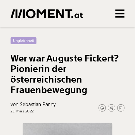
Gemerkte Inhalte
0
Treffer
0
Artikel
Ungleichheit
Wer war Auguste Fickert?
Pionierin der
österreichischen
Frauenbewegung
von Sebastian Panny
23. März 2022