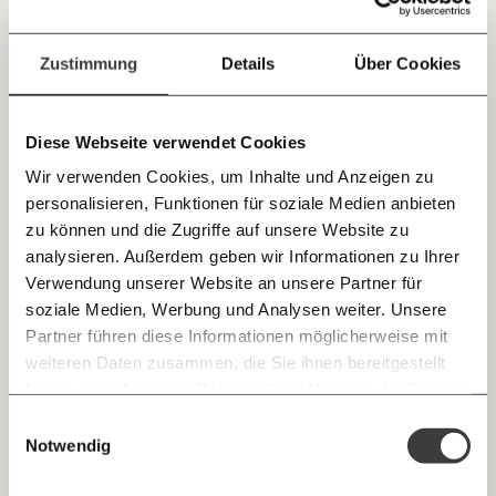
Jetzt
Deine Spende absetzen:
Fragen und Antworten.
einfach
Zustimmung
Details
Über Cookies
teilen.
Diese Webseite verwendet Cookies
Wir verwenden Cookies, um Inhalte und Anzeigen zu
personalisieren, Funktionen für soziale Medien anbieten
E-Mail
zu können und die Zugriffe auf unsere Website zu
analysieren. Außerdem geben wir Informationen zu Ihrer
Immer auf dem Laufenden
Whatsapp
Verwendung unserer Website an unsere Partner für
Fickert kämpfte ihr Leben lang an mehreren Fronten
bleiben mit unseren gratis
soziale Medien, Werbung und Analysen weiter. Unsere
für die Gleichberechtigung der Frau. Fickert war
E-Mail-Newslettern!
Partner führen diese Informationen möglicherweise mit
1883 aus der Kirche ausgetreten - für eine
Telegram
weiteren Daten zusammen, die Sie ihnen bereitgestellt
Volksschullehrerin damals unerhört. Sie setzte sich
haben oder die sie im Rahmen Ihrer Nutzung der Dienste
Ich werde Fördermitglied* …
für die strikte Trennung von Kirche und Schule ein
gesammelt haben.
Knackig über die
Morgenmoment:
Einwilligungsauswahl
Messenger
und forderte einen Unterricht, bei dem Konfessionen
wichtigsten Themen informiert bleiben -
Notwendig
monatlich
jährlich
morgens in deinem Posteingang
keine Bedeutung hatten. Immer wieder reichte sie
Facebook