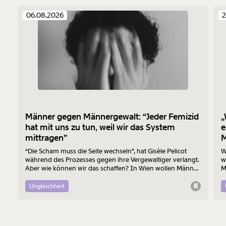
06.08.2026
2
Männer gegen Männergewalt: “Jeder Femizid
„
hat mit uns zu tun, weil wir das System
e
mittragen”
M
“Die Scham muss die Seite wechseln”, hat Gisèle Pelicot
W
während des Prozesses gegen ihre Vergewaltiger verlangt.
w
Aber wie können wir das schaffen? In Wien wollen Männer
M
am 7. August mit einem “Walk of Shame” gegen
B
Männergewalt den ersten Schritt machen.
d
Ungleichheit