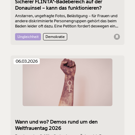
Sicherer FLINTA*-Badebereich auf der
Donauinsel – kann das funktionieren?
Anstarren, ungefragte Fotos, Belästigung – für Frauen und
andere diskriminierte Personengruppen gehört das beim
Baden leider oft dazu. Eine Petition fordert deswegen einen
sicheren FLINTA*-Badebereich auf der Donauinsel. Kann
das funktionieren?
Ungleichheit
Demokratie
06.03.2026
Wann und wo? Demos rund um den
Weltfrauentag 2026