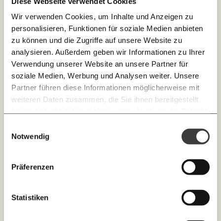
Diese Webseite verwendet Cookies
Wir verwenden Cookies, um Inhalte und Anzeigen zu
personalisieren, Funktionen für soziale Medien anbieten
E-Mail
08.07.2025
zu können und die Zugriffe auf unsere Website zu
analysieren. Außerdem geben wir Informationen zu Ihrer
Immer auf dem Laufenden
Whatsapp
Verwendung unserer Website an unsere Partner für
bleiben mit unseren gratis
soziale Medien, Werbung und Analysen weiter. Unsere
E-Mail-Newslettern!
Partner führen diese Informationen möglicherweise mit
Telegram
weiteren Daten zusammen, die Sie ihnen bereitgestellt
haben oder die sie im Rahmen Ihrer Nutzung der Dienste
Ich werde Fördermitglied* …
gesammelt haben.
Knackig über die
Morgenmoment:
Einwilligungsauswahl
Messenger
wichtigsten Themen informiert bleiben -
Menschenrechte unter Druck: “Am Ende
Notwendig
monatlich
jährlich
morgens in deinem Posteingang
wollen Alle schon immer dagegen gewesen
sein”
Facebook
Die guten Nachrichten der
Die Gute Woche:
Präferenzen
Hart erkämpfte Menschenrechte werden derzeit weltweit
Welt nicht aus den Augen verlieren - immer
… mit einem Beitrag von* …
angezweifelt und viele oft immer noch mit Füßen getreten.
zum Wochenende
Aber welche sind das überhaupt und für wen gelten sie?
Mastodon
Statistiken
10€
20€
Demokratie
Gesundheit