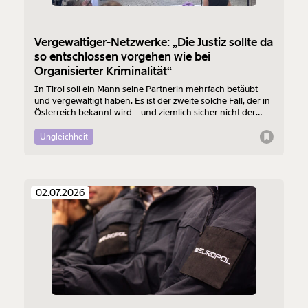
Vergewaltiger-Netzwerke: „Die Justiz sollte da
so entschlossen vorgehen wie bei
Organisierter Kriminalität“
In Tirol soll ein Mann seine Partnerin mehrfach betäubt
und vergewaltigt haben. Es ist der zweite solche Fall, der in
Österreich bekannt wird – und ziemlich sicher nicht der
letzte. Ein Tiroler Verein hat aus diesem Anlass eine
Kundgebung in Innsbruck organisiert.
Ungleichheit
02.07.2026