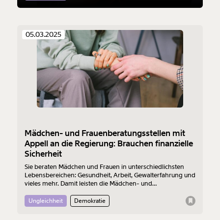
Weiter
05.03.2025
1/3
Mädchen- und Frauenberatungsstellen mit
Appell an die Regierung: Brauchen finanzielle
Sicherheit
Sie beraten Mädchen und Frauen in unterschiedlichsten
Lebensbereichen: Gesundheit, Arbeit, Gewalterfahrung und
vieles mehr. Damit leisten die Mädchen- und
Frauenberatungsstellen wichtige Arbeit. Doch ihre
Finanzierung steht auf wackeligen Beinen. Ein Appell an die
Ungleichheit
Demokratie
neue Bundesregierung.