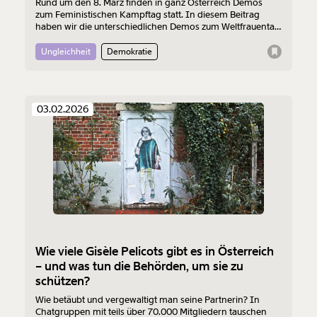
Rund um den 8. März finden in ganz Österreich Demos
zum Feministischen Kampftag statt. In diesem Beitrag
haben wir die unterschiedlichen Demos zum Weltfrauentag
2026 aufgelistet.
Ungleichheit
Demokratie
03.02.2026
Wie viele Gisèle Pelicots gibt es in Österreich
– und was tun die Behörden, um sie zu
schützen?
Wie betäubt und vergewaltigt man seine Partnerin? In
Veränderung
Chatgruppen mit teils über 70.000 Mitgliedern tauschen