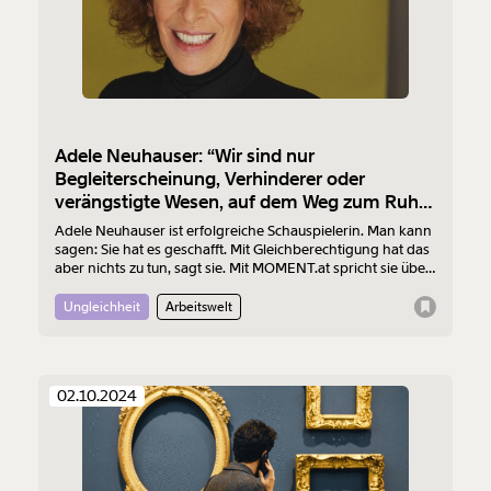
Adele Neuhauser: “Wir sind nur
Begleiterscheinung, Verhinderer oder
verängstigte Wesen, auf dem Weg zum Ruhm
eines Mannes.”
Adele Neuhauser ist erfolgreiche Schauspielerin. Man kann
sagen: Sie hat es geschafft. Mit Gleichberechtigung hat das
aber nichts zu tun, sagt sie. Mit MOMENT.at spricht sie über
Diskriminierung in Film und Fernsehen, über männliche
Kollegen, die mehr bezahlt bekommen und über
Ungleichheit
Arbeitswelt
Geschlechterrollen.
02.10.2024