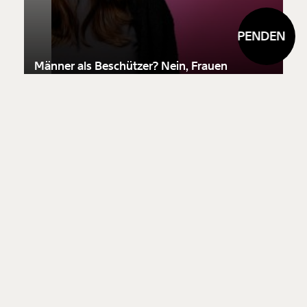
SPENDEN
S
Männer als Beschützer? Nein, Frauen
schützen Frauen
Ungleichheit
07.03.2024
Video