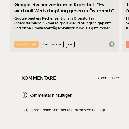
Google-Rechenzentrum in Kronstorf: “Es
I
wird null Wertschöpfung geben in Österreich”
f
Google baut ein Rechenzentrum in Kronstorf in
H
Oberösterreich: 2,5 mal so groß wie ursprünglich geplant
S
und ohne Umweltverträglichkeitsprüfung. Es gibt immer
K
mehr Widerstand. Am 17.7.2026 wurde protestiert. Der
Z
Sprecher der „Bürger:inneninitiative Rechenzentrum
Kronstorf“ Harald Müllner erklärt im Interview, wo die
Kapitalismus
Demokratie
Probleme liegen und was er sich vom Protest erhofft.
KOMMENTARE
0 Kommentare
Kommentar hinzufügen
Es gibt noch keine Kommentare zu diesem Beitrag!
Neuen Kommentar
hinzufügen