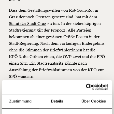
macht.
Veränderung
Dass dem Gestaltungswillen von Rot-Grün-Rot in
beginnt mit Dir!
Graz dennoch Grenzen gesetzt sind, hat mit dem
Statut der Stadt Graz
zu tun. In der siebenköpfigen
Werde
und wir können gemeinsam
Fördermitglied
Stadtregierung gilt der Proporz. Alle Parteien
unsere Wirtschaft so gestalten, dass sie für alle
funktioniert. Unsere Recherchen sind für alle frei im
bekommen ab einer gewissen Größe Posten in der
Netz. Unabhängig und werbefrei. Und das wird auch
Stadt-Regierung. Nach dem
vorläufigen Endergebnis
so bleiben. Kämpf’ mit uns für den Fortschritt und
ohne die Stimmen der Briefwähler:innen hat die
unterstütze uns mit Deinem Mitgliedsbeitrag.
KPÖ 3, die Grünen einen, die ÖVP zwei und die FPÖ
einen Sitz. Ein Stadtsenatssitz könnte nach
Du überweist lieber direkt?
Hier unsere IBAN: AT34 4300 0498 0007 6017
Auszählung der Briefwahlstimmen von der KPÖ zur
Kontoinhaber: Momentum Institut - Verein für
SPÖ wandern.
sozialen Fortschritt
Die Stadtverfassung zwingt die Fraktionen zur
Jetzt
Deine Spende absetzen:
Fragen und Antworten.
Zusammenarbeit. Es war daher nur allzu
einfach
verständlich, dass Elke Kahr von der KPÖ noch am
Zustimmung
Details
Über Cookies
Wahltag die schwer gedemütigte ÖVP zu
teilen.
Gesprächen einlud. Auch wenn sie mit Grünen und