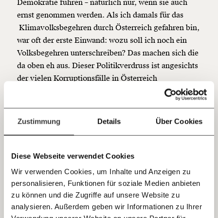
Demokratie führen – natürlich nur, wenn sie auch
Netz. Unabhängig und werbefrei. Und das wird auch
ernst genommen werden. Als ich damals für das
so bleiben. Kämpf’ mit uns für den Fortschritt und
Klimavolksbegehren durch Österreich gefahren bin,
unterstütze uns mit Deinem Mitgliedsbeitrag.
war oft der erste Einwand: wozu soll ich noch ein
Du überweist lieber direkt?
Volksbegehren unterschreiben? Das machen sich die
Hier unsere IBAN: AT34 4300 0498 0007 6017
da oben eh aus. Dieser Politikverdruss ist angesichts
Kontoinhaber: Momentum Institut - Verein für
der vielen Korruptionsfälle in Österreich
sozialen Fortschritt
verständlich, aber er ist auch Gift für jegliches
Jetzt
Deine Spende absetzen:
Fragen und Antworten.
Engagement von unten.
einfach
Zustimmung
Details
Über Cookies
Das Klimavolksbegehren jedenfalls mündete in
teilen.
einen gemeinsamen Antrag von NEOS, ÖVP und
Grünen im Parlament. Teil davon war der Beschluss
Diese Webseite verwendet Cookies
eines Klimarats. Die Statistik Austria suchte 100
Wir verwenden Cookies, um Inhalte und Anzeigen zu
Menschen repräsentativ aus der Bevölkerung
personalisieren, Funktionen für soziale Medien anbieten
zusammen, die sich über sechs Wochenenden im
E-Mail
zu können und die Zugriffe auf unsere Website zu
ersten Halbjahr 2022 trafen und berieten. Jetzt im
analysieren. Außerdem geben wir Informationen zu Ihrer
Juli präsentieren sie ihre Forderungen.
Immer auf dem Laufenden
Whatsapp
Verwendung unserer Website an unsere Partner für