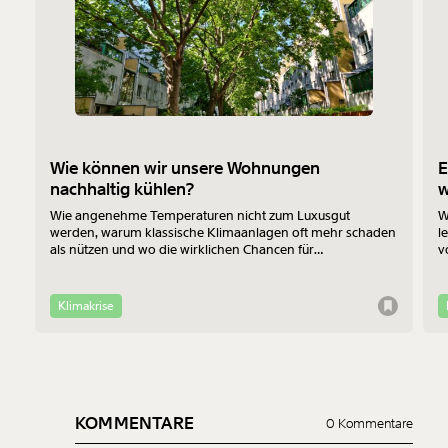
Wie können wir unsere Wohnungen
E
nachhaltig kühlen?
Wie angenehme Temperaturen nicht zum Luxusgut
W
werden, warum klassische Klimaanlagen oft mehr schaden
l
als nützen und wo die wirklichen Chancen für
v
Bewohner:innen im Altbau liegen - das erklärt Jan-Philipp
b
Richtmann von der TU Wien im Interview.
f
Klimakrise
KOMMENTARE
0 Kommentare