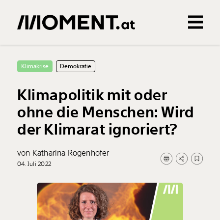
Gemerkte Inhalte
0
Treffer
0
Artikel
Klimakrise
Demokratie
Klimapolitik mit oder
ohne die Menschen: Wird
der Klimarat ignoriert?
von Katharina Rogenhofer
04. Juli 2022