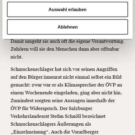
Bluesky
Ich spende einmalig
Niederösterreich tönte, der Klimarat bringe „keinen
Auswahl erlauben
Mehrwert“.
20€
40€
Die ÖVP sagt in Sonntagsreden gerne, dass man
https://www.moment.at/story/wird-der-klimarat-ignoriert/
Kopieren
Ablehnen
60€
100€
Menschen beim Klimaschutz mitnehmen muss.
Damit umgeht sie auch oft die eigene Verantwortung.
150€
€
Zuhören will sie den Menschen dann aber offenbar
nicht.
Ich möchte meine Spende verschenken.
Schmuckenschlager hat sich vor seinen Angriffen
Du erhältst eine E-Mail mit deiner
auf den Bürger:innenrat nicht einmal selbst ein Bild
Geschenkurkunde im PDF-Format, welche Du
ausdrucken oder weiterleiten und verschenken
gemacht: zwar war er als Klimasprecher der ÖVP an
kannst.
einem Wochenende eingeladen, ging aber nicht hin.
Zumindest sorgten seine Aussagen innerhalb der
ÖVP für Widerspruch. Der Salzburger
Weiter
Verkehrslandesrat Stefan Schnöll bezeichnet
1/3
Schmuckenschlagers Äußerungen als
„Einzelmeinung“. Auch die Vorarlberger