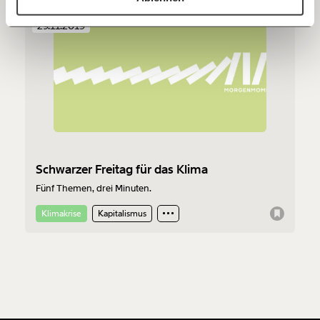
60€
100€
29.11.2019
150€
€
Ich möchte meine Spende verschenken.
Du erhältst eine E-Mail mit deiner
Geschenkurkunde im PDF-Format, welche Du
ausdrucken oder weiterleiten und verschenken
kannst.
Schwarzer Freitag für das Klima
Fünf Themen, drei Minuten.
Weiter
Klimakrise
Kapitalismus
1/3