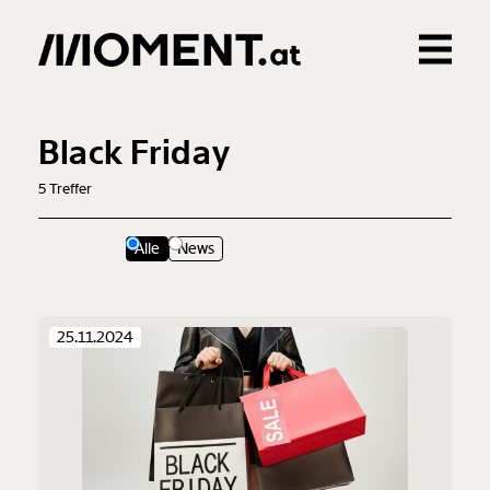
Gemerkte Inhalte
0
Treffer
0
Artikel
Black Friday
5
Treffer
Alle
News
25.11.2024