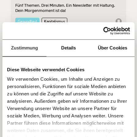
Du überweist lieber direkt?
Fünf Themen. Drei Minuten. Ein Newsletter mit Haltung.
Hier unsere IBAN: AT34 4300 0498 0007 6017
Dein Morgenmoment ist da!
Kontoinhaber: Momentum Institut - Verein für
Gesundheit
Kapitalismus
sozialen Fortschritt
Jetzt
Deine Spende absetzen:
Fragen und Antworten.
einfach
23.11.2020
Zustimmung
Details
Über Cookies
teilen.
Diese Webseite verwendet Cookies
Wir verwenden Cookies, um Inhalte und Anzeigen zu
personalisieren, Funktionen für soziale Medien anbieten
E-Mail
zu können und die Zugriffe auf unsere Website zu
analysieren. Außerdem geben wir Informationen zu Ihrer
Immer auf dem Laufenden
6 Tipps für den Black Friday: Günstige
Whatsapp
Verwendung unserer Website an unsere Partner für
bleiben mit unseren gratis
Weihnachtsgeschenke? Nicht unbedingt.
soziale Medien, Werbung und Analysen weiter. Unsere
E-Mail-Newslettern!
Diese Woche lockt die Black Friday Week überall mit
Partner führen diese Informationen möglicherweise mit
günstigen Angeboten. Doch Vorsicht: Die vermeintlichen
Telegram
weiteren Daten zusammen, die Sie ihnen bereitgestellt
Schnäppchen oder billigen Weihnachtsgeschenke gibt es