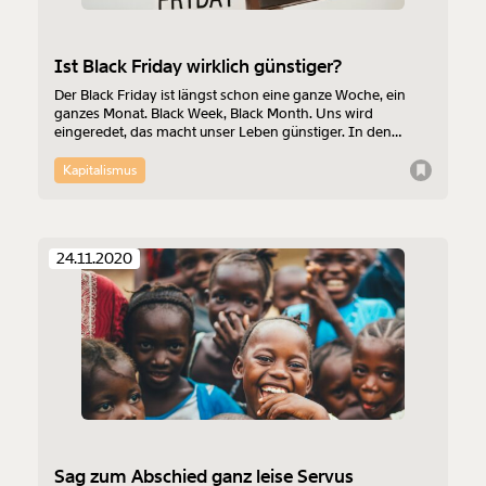
Ist Black Friday wirklich günstiger?
Der Black Friday ist längst schon eine ganze Woche, ein
ganzes Monat. Black Week, Black Month. Uns wird
eingeredet, das macht unser Leben günstiger. In den
Tagen der Rabattaktionen eifern alle Unternehmen um die
Kaufgunst der Konsument:innen und schlagen mit
Kapitalismus
Angeboten um sich. Aber das geht nur, weil wir das
restliche Jahr über zu viel zahlen.
Veränderung
24.11.2020
beginnt mit Dir!
Werde
und wir können gemeinsam
Fördermitglied
unsere Wirtschaft so gestalten, dass sie für alle
funktioniert. Unsere Recherchen sind für alle frei im
Netz. Unabhängig und werbefrei. Und das wird auch
so bleiben. Kämpf’ mit uns für den Fortschritt und
unterstütze uns mit Deinem Mitgliedsbeitrag.
Sag zum Abschied ganz leise Servus