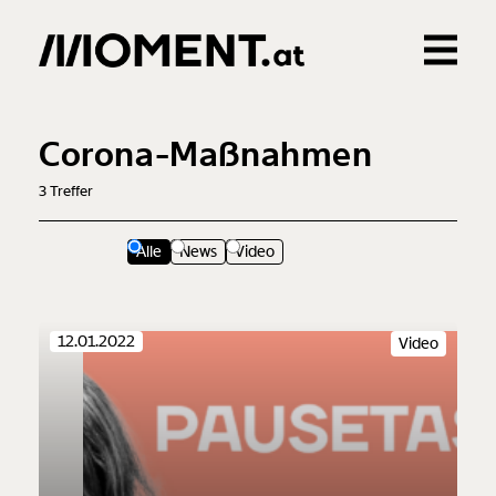
Gemerkte Inhalte
0
Treffer
0
Artikel
Corona-Maßnahmen
3
Treffer
Alle
News
Video
12.01.2022
Video
Veränderung
beginnt mit Dir!