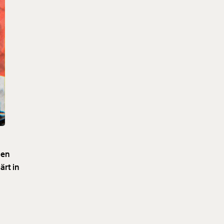
men
ärt in
e