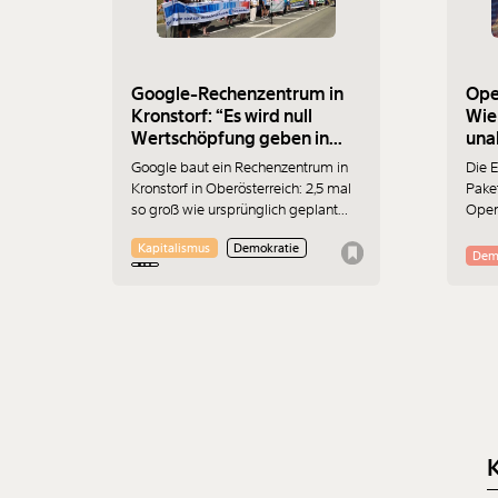
Google-Rechenzentrum in
Ope
Kronstorf: “Es wird null
Wie
Wertschöpfung geben in
una
Österreich”
Google baut ein Rechenzentrum in
Die 
Kronstorf in Oberösterreich: 2,5 mal
Paket
so groß wie ursprünglich geplant
Open
und ohne
von 
Kapitalismus
Demokratie
Umweltverträglichkeitsprüfung. Es
Tech-
Dem
gibt immer mehr Widerstand. Am
muss
17.7.2026 wurde protestiert. Der
Fehl
Sprecher der „Bürger:inneninitiative
Jahrz
Rechenzentrum Kronstorf“ Harald
Müllner erklärt im Interview, wo die
Probleme liegen und was er sich
vom Protest erhofft.