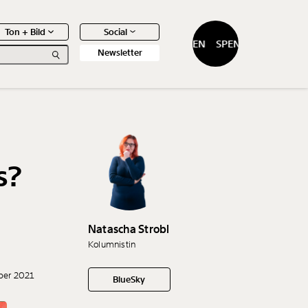
Ton + Bild
Social
SPENDEN
SPENDEN
Newsletter
s?
0
Artikel
Natascha Strobl
Kolumnistin
ber 2021
BlueSky