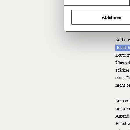
man sie
Ablehnen
"G
So ist 
Identi
Leute z
Übersch
stärke
einer D
nicht f
Man ent
mehr ve
Ausprä
Es ist 