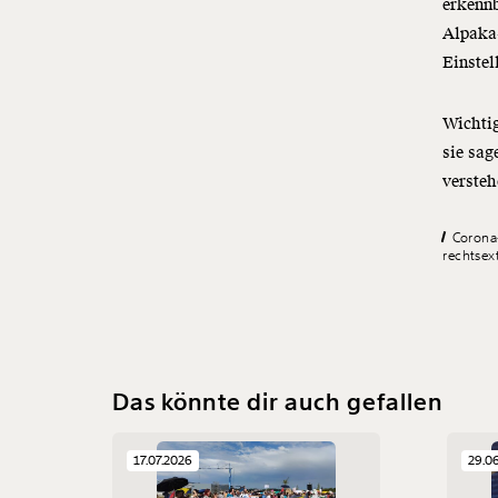
erkennb
Alpaka-
Einstel
Wichtig
sie sag
versteh
Coron
rechtsex
Das könnte dir auch gefallen
17.07.2026
29.0