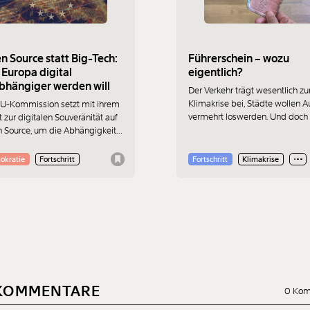
n Source statt Big-Tech:
Führerschein – wozu
 Europa digital
eigentlich?
bhängiger werden will
Der Verkehr trägt wesentlich zu
Klimakrise bei, Städte wollen A
EU-Kommission setzt mit ihrem
vermehrt loswerden. Und doch 
 zur digitalen Souveränität auf
der Führerschein, selbst im
 Source, um die Abhängigkeit
städtischen Raum, ein Symbol 
großen US-amerikanischen
Erwachsenwerdens. Warum
Konzernen zu verringern. Dafür
okratie
Fortschritt
Fortschritt
Klimakrise
eigentlich? Ein persönlicher Es
 sie viele Versäumnisse und
von Naz Küçüktekin.
entscheidungen der letzten
ehnte ausgleichen.
KOMMENTARE
0 Kom