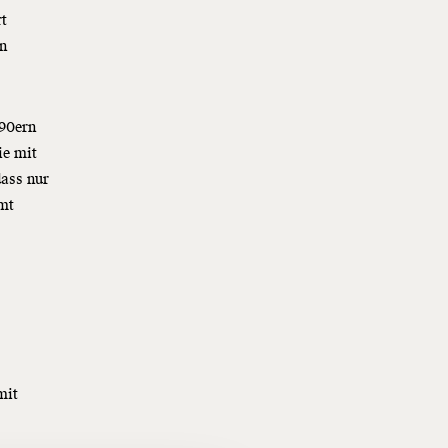
rt
en
990ern
ie mit
dass nur
mmt
mit
f