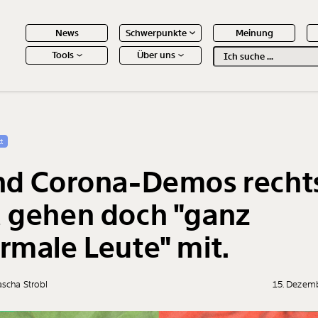
News
Schwerpunkte
Meinung
Tools
Über uns
Text
second
 Inhalte
t
nd Corona-Demos recht
 gehen doch "ganz
rmale Leute" mit.
scha Strobl
15. Dezem