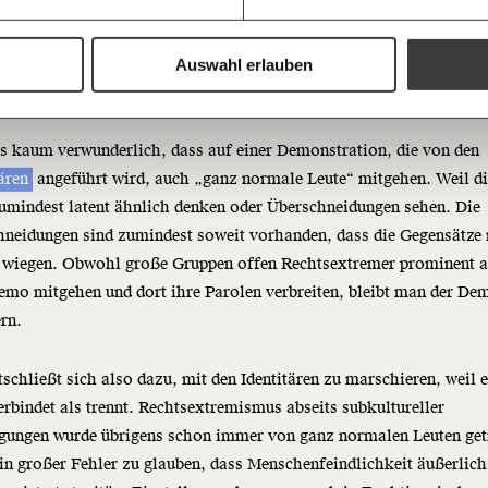
Wochenend
Du erhältst ein
 herauskitzelt, bedient und emotionalisiert.
PDF-Format, wel
und verschenken
Auswahl erlauben
anz normale Leute"
Ich bin einverstanden, einen 
Newsletter zu erhalten. Mehr I
Datenschutz.
Weiter
es kaum verwunderlich, dass auf einer Demonstration, die von den
tären
angeführt wird, auch „ganz normale Leute“ mitgehen. Weil d
Anmelden
umindest latent ähnlich denken oder Überschneidungen sehen. Die
neidungen sind zumindest soweit vorhanden, dass die Gegensätze 
r wiegen. Obwohl große Gruppen offen Rechtsextremer prominent a
emo mitgehen und dort ihre Parolen verbreiten, bleibt man der De
ern.
schließt sich also dazu, mit den
Identitären
zu marschieren, weil 
rbindet als trennt. Rechtsextremismus abseits subkultureller
gungen wurde übrigens schon immer von ganz normalen Leuten get
ein großer Fehler zu glauben, dass Menschenfeindlichkeit äußerlich