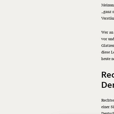
Meinung
„ganz n
Verstä
Wer an 
vor und
Glatzen
diese L
heute n
Re
De
Rechtse
einer S
Deutsc