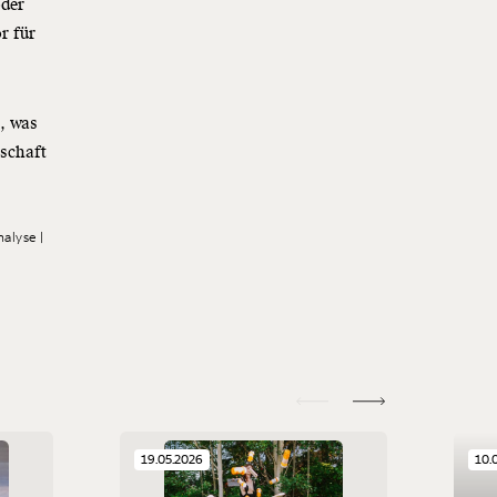
oder
r für
s, was
lschaft
nalyse
19.05.2026
10.