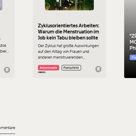
Zyklusorientiertes Arbeiten:
Warum die Menstruation im
"Z
Job kein Tabu bleiben sollte
r
MO
utos
Der Zyklus hat große Auswirkungen
Phi
bleibt
auf den Alltag von Frauen und
Te
anderen menstruierenden
For
des
Menschen. Darüber zu reden ist
Arbeitswelt
Fortschritt
immer noch eher ein Tabu. Das
say
Wissen darüber und Bewusstsein
dafür fehlt vielerorts - vor allem am
Arbeitsplatz. Was würde
zyklusorientiertes Arbeiten
bedeuten?
mentare