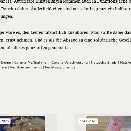
ar ist. Autoritäre Einstellungen kommen auch in Funktionsjacke 
Poncho daher. Äußerlichkeiten sind nur sehr begrenzt ein Indikato
lungen.
er wäre es, den Leuten tatsächlich zuzuhören. Man sollte dabei da
en, ernst nehmen. Und es als die Absage an eine solidarische Gesel
en, als die es ganz offen gemeint ist.
a-Demo
Corona-Maßnahmen
Corona-Verschwörung
Natascha Strobl
NatsA
trem
Rechtsextremismus
Rechtspopulismus
6.2026
15.06.2026