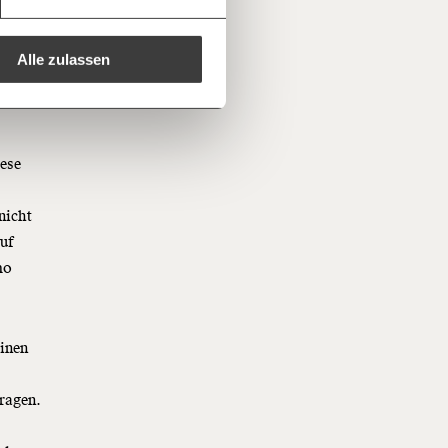
e
e E-Mail mit deiner Geschenkurkunde im
che Du ausdrucken oder weiterleiten
 kannst.
Alle zulassen
regelmäßigen
1/3
nformationen:
iese
nicht
uf
mo
einen
ragen.