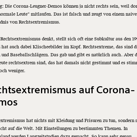
: Die Corona-Leugner-Demos können ja nicht rechts sein, weil do
ormale Leute“ mitlaufen. Das ist falsch und zeugt von einem naiv
ndnis von Rechtsextremismus.
Rechtsextremismus denkt, stellt sich oft eine Subkultur aus den 1
 hat auch dabei Klischeebilder im Kopf. Rechtsextreme, das sind d
 und Baseballschlägern. Das gab und gibt es natürlich auch. Aber 
eute rechtsextrem sind, das hat damals nicht gestimmt und es sti
och weniger.
chtsextremismus auf Corona-
mos
xtremismus hat nichts mit Kleidung und Frisuren zu tun, sondern 
icht auf die Welt. Mit Einstellungen zu bestimmten Themen. In
Immer au
hland werden Langzeitstudien dazu gemacht. So kann sehr genau