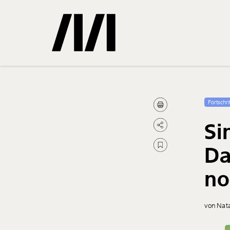
Gemerkte
Fortschrit
Si
0
Treffer
Da
no
von Nata