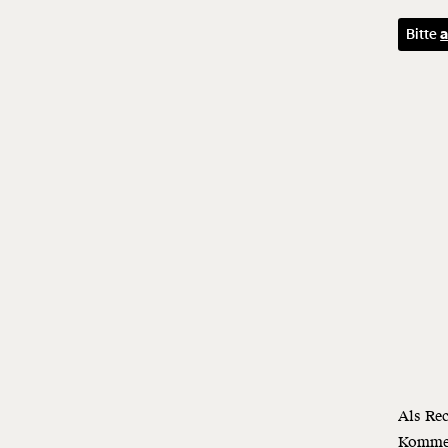
Bitte
a
Als Re
Komment