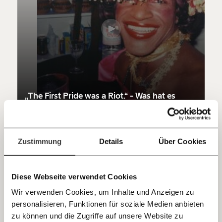
unsere Wirtschaft so gestalten, dass sie für alle
funktioniert. Unsere Recherchen sind für alle frei im
Netz. Unabhängig und werbefrei. Und das wird auch
so bleiben. Kämpf’ mit uns für den Fortschritt und
unterstütze uns mit Deinem Mitgliedsbeitrag.
Du überweist lieber direkt?
Hier unsere IBAN: AT34 4300 0498 0007 6017
Kontoinhaber: Momentum Institut - Verein für
„The First Pride was a Riot.“ - Was hat es
sozialen Fortschritt
damit auf sich?
Jetzt
Deine Spende absetzen:
Fragen und Antworten.
Ungleichheit
einfach
Zustimmung
Details
Über Cookies
teilen.
14.06.2021
Diese Webseite verwendet Cookies
Wir verwenden Cookies, um Inhalte und Anzeigen zu
personalisieren, Funktionen für soziale Medien anbieten
E-Mail
zu können und die Zugriffe auf unsere Website zu