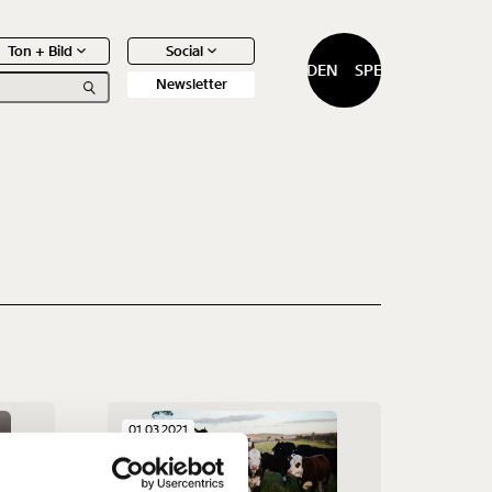
Ton + Bild
Social
SPENDEN
SPENDEN
Newsletter
0
Artikel
f
01.03.2021
…
n