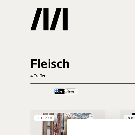
Gemerkte
Fleisch
0
Treffer
4
Treffer
Alle
News
Veränderu
11.11.2025
18.10
beginnt mit