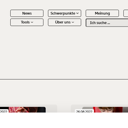
News
Schwerpunkte
Meinung
Tools
Über uns
Text
second
 Inhalte
Immer au
ng
dem
.2022
26.08.2022
Ich werde Fördermitglied* 
Laufende
 Dir!