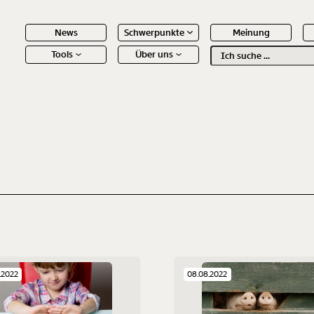
News
Schwerpunkte
Meinung
Tools
Über uns
Text
second
 Inhalte
.2022
08.08.2022