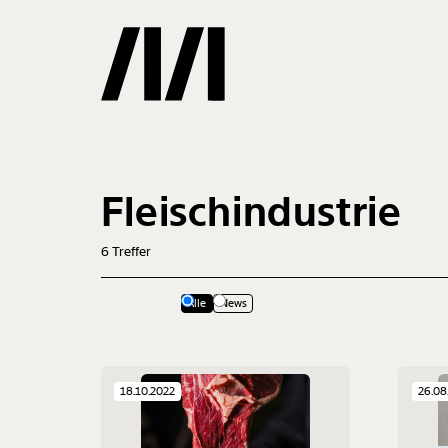
Gemerkte
Fleischindustrie
0
Treffer
6
Treffer
Alle
News
18.10.2022
26.08