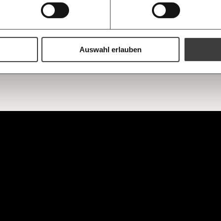
n wir unser Klima kaputt
Augen verlie
immer zum
assentierhaltung könnte schon in
https://www.moment.at/tag/fleischindustrie
Ich möchte me
Wochenend
en Jahren einen großen Teil der
Du erhältst ein
chengemachten Treibhausgase
PDF-Format, wel
sachen.
und verschenken
Auswahl erlauben
akrise
Ich bin einverstanden, einen 
Newsletter zu erhalten. Mehr I
Datenschutz.
Weiter
Anmelden