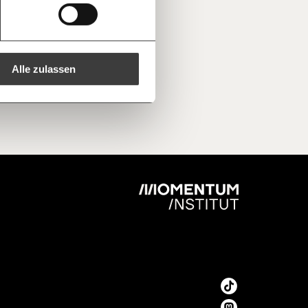
ren -
Kopieren
ine Spende verschenken.
e
e E-Mail mit deiner Geschenkurkunde im
che Du ausdrucken oder weiterleiten
 kannst.
Alle zulassen
regelmäßigen
1/3
nformationen: