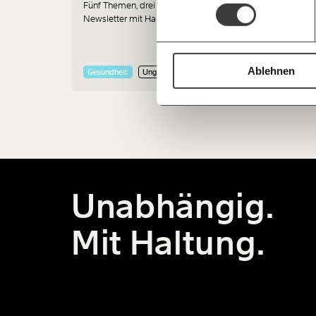
esse
Fünf Themen, drei Minuten, ein
Newsletter mit Haltung.
Die M
wenig
mens
verur
Ablehnen
Gesundheit
Ungleichheit
Klim
Unabhängig.
Mit Haltung.