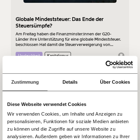
funktioniert. Unsere Recherchen sind für alle frei im
Netz. Unabhängig und werbefrei. Und das wird auch
so bleiben. Kämpf’ mit uns für den Fortschritt und
Globale Mindeststeuer: Das Ende der
unterstütze uns mit Deinem Mitgliedsbeitrag.
Steuersümpfe?
Am Freitag haben die Finanzminster:innen der G20-
Du überweist lieber direkt?
Länder ihre Unterstützung für eine globale Mindeststeuer.
Hier unsere IBAN: AT34 4300 0498 0007 6017
beschlossen Hat damit die Steuerverweigerung von
Kontoinhaber: Momentum Institut - Verein für
großen Konzernen ein Ende? Wahrscheinlich nicht ganz.
Aber es ist ein erster Schritt in Richtung Steuergerechtigkeit.
sozialen Fortschritt
Ungleichheit
Kapitalismus
Doch sind 15 Prozent genug?
Jetzt
Deine Spende absetzen:
Fragen und Antworten.
einfach
13.10.2020
Zustimmung
Details
Über Cookies
teilen.
Diese Webseite verwendet Cookies
Wir verwenden Cookies, um Inhalte und Anzeigen zu
personalisieren, Funktionen für soziale Medien anbieten
E-Mail
zu können und die Zugriffe auf unsere Website zu
analysieren. Außerdem geben wir Informationen zu Ihrer