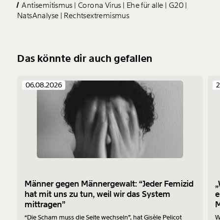
Antisemitismus
Corona Virus
Ehe für alle
G20
NatsAnalyse
Rechtsextremismus
Das könnte dir auch gefallen
06.08.2026
2
Männer gegen Männergewalt: “Jeder Femizid
„
hat mit uns zu tun, weil wir das System
e
mittragen”
M
“Die Scham muss die Seite wechseln”, hat Gisèle Pelicot
W