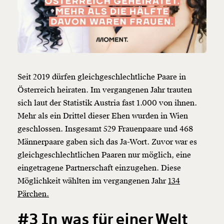
Seit 2019 dürfen gleichgeschlechtliche Paare in
Österreich heiraten. Im vergangenen Jahr trauten
Veränderung
sich laut der Statistik Austria fast 1.000 von ihnen.
beginnt mit Dir!
Mehr als ein Drittel dieser Ehen wurden in Wien
geschlossen. Insgesamt 529 Frauenpaare und 468
Werde
und wir können gemeinsam
Fördermitglied
Männerpaare gaben sich das Ja-Wort. Zuvor war es
unsere Wirtschaft so gestalten, dass sie für alle
gleichgeschlechtlichen Paaren nur möglich, eine
funktioniert. Unsere Recherchen sind für alle frei im
eingetragene Partnerschaft einzugehen. Diese
Netz. Unabhängig und werbefrei. Und das wird auch
Möglichkeit wählten im vergangenen Jahr
134
so bleiben. Kämpf’ mit uns für den Fortschritt und
unterstütze uns mit Deinem Mitgliedsbeitrag.
Pärchen.
Du überweist lieber direkt?
#3 In was für einer Welt