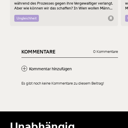
während des Prozesses gegen ihre Vergewaltiger verlangt.
w
Aber wie können wir das schaffen? In Wien wollen Männer
M
am 7. August mit einem “Walk of Shame” gegen
B
Männergewalt den ersten Schritt machen.
d
Ungleichheit
KOMMENTARE
0 Kommentare
Kommentar hinzufügen
Es gibt noch keine Kommentare zu diesem Beitrag!
Neuen Kommentar
hinzufügen
Unabhängig.