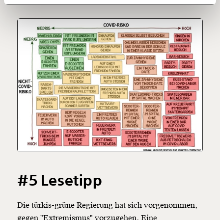
150€
€
Ich möchte meine Spende verschenken.
Du erhältst eine E-Mail mit deiner
Geschenkurkunde im PDF-Format, welche Du
ausdrucken oder weiterleiten und verschenken
kannst.
Weiter
1/3
#5 Lesetipp
Die türkis-grüne Regierung hat sich vorgenommen,
gegen "Extremismus" vorzugehen. Eine