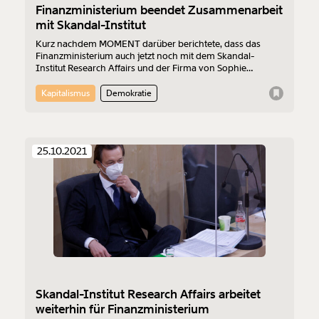
Finanzministerium beendet Zusammenarbeit
mit Skandal-Institut
Kurz nachdem MOMENT darüber berichtete, dass das
Finanzministerium auch jetzt noch mit dem Skandal-
Institut Research Affairs und der Firma von Sophie
Karmasin zusammenarbeitet, zog Gernot Blümels
Ministerium die Reißleine. Die Verträge über zwei laufende
Kapitalismus
Demokratie
Studien werden storniert.
25.10.2021
Skandal-Institut Research Affairs arbeitet
weiterhin für Finanzministerium