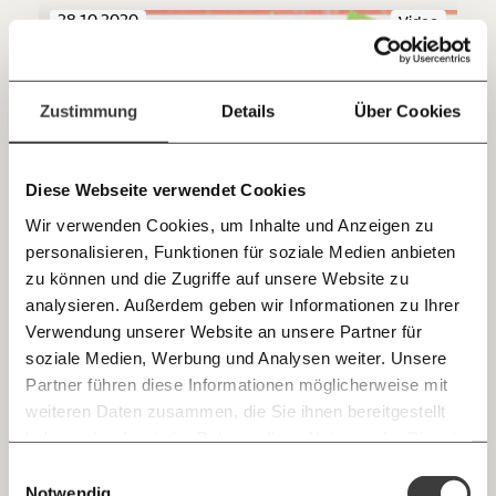
sozialen Fortschritt
28.10.2020
Video
Jetzt
Deine Spende absetzen:
Fragen und Antworten.
einfach
Zustimmung
Details
Über Cookies
teilen.
Diese Webseite verwendet Cookies
Wir verwenden Cookies, um Inhalte und Anzeigen zu
personalisieren, Funktionen für soziale Medien anbieten
E-Mail
zu können und die Zugriffe auf unsere Website zu
analysieren. Außerdem geben wir Informationen zu Ihrer
Immer auf dem Laufenden
Whatsapp
Verwendung unserer Website an unsere Partner für
bleiben mit unseren gratis
soziale Medien, Werbung und Analysen weiter. Unsere
E-Mail-Newslettern!
Partner führen diese Informationen möglicherweise mit
Telegram
Staatsschulden? Wer soll das alles bezahlen!
weiteren Daten zusammen, die Sie ihnen bereitgestellt
haben oder die sie im Rahmen Ihrer Nutzung der Dienste
Ich werde Fördermitglied* …
Demokratie
gesammelt haben.
Knackig über die
Morgenmoment:
Einwilligungsauswahl
Messenger
wichtigsten Themen informiert bleiben -
Notwendig