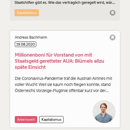
Staatshilfen gibt es. Wie das vertraglich geregelt wird, wäre
interessant zu erfahren. Doch der Rettungsvertrag wird
gehütet wie ein Staatsgeheimnis.
Kapitalismus
Andreas Bachmann
19.08.2020
Millionenboni für Vorstand von mit
Staatsgeld geretteter AUA: Blümels allzu
späte Einsicht
Die Coronavirus-Pandemie traf die Austrian Airlines mit
voller Wucht: Weil sie kaum noch fliegen konnte, stand
Österreichs Vorzeige-Fluglinie offenbar kurz vor der
Pleite, der Staat sprang ein. 150 Millionen Euro an
Steuergeldern steckte die Regierung der Fluglinie zu,
bedingungslos. Dazu bürgt der Staat für Bankkredite in
Höhe von 300 Millionen Euro.
Arbeitswelt
Kapitalismus