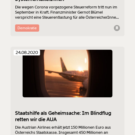
Die wegen Corona vorgezogene Steuerreform tritt nun im
September in Kraft. Finanzminister Gernot Blümel
verspricht eine Steuerentlastung für alle ÖsterreicherInnen
in der Höhe von 1,6 Milliarden Euro. Doch ausgerechnet
Besserverdiener profitieren am meisten. Corona-
Demokratie
SystemerhalterInnen bekommen nur wenig - und bei
weitem nicht so viel wie sie durch den anfangs
versprochenen Corona-Tausender kriegen sollten. Wir
haben uns die Steuerentlastung für die einzelnen
24.08.2020
Berufsgruppen ausgerechnet.
Staatshilfe als Geheimsache: Im Blindflug
retten wir die AUA
Die Austrian Airlines erhält jetzt 150 Millionen Euro aus
Österreichs Staatskasse. Insgesamt 450 Millionen an