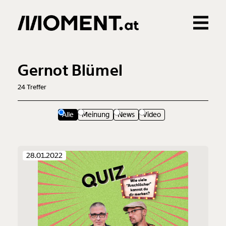
Gemerkte Inhalte
0
Treffer
0
Artikel
Gernot Blümel
24
Treffer
Alle
Meinung
News
Video
28.01.2022