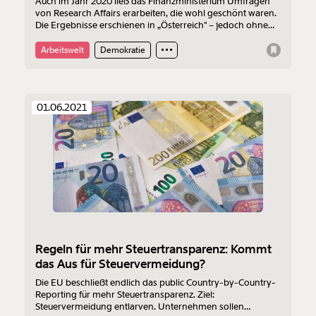
Auch im Jahr 2020 ließ das Finanzministerium Umfragen
von Research Affairs erarbeiten, die wohl geschönt waren.
Die Ergebnisse erschienen in „Österreich" – jedoch ohne
Hinweis auf das Ministerium als Auftraggeber. Fragen in
der 60.000 Euro teuren Umfrage zu den Corona-
Arbeitswelt
Demokratie
Maßnahmen waren so gestellt, dass schmeichelhafte
Ergebnisse für Gernot Blümels Ministerium begünstigt
wurden.
01.06.2021
Regeln für mehr Steuertransparenz: Kommt
das Aus für Steuervermeidung?
Die EU beschließt endlich das public Country-by-Country-
Reporting für mehr Steuertransparenz. Ziel:
Steuervermeidung entlarven. Unternehmen sollen