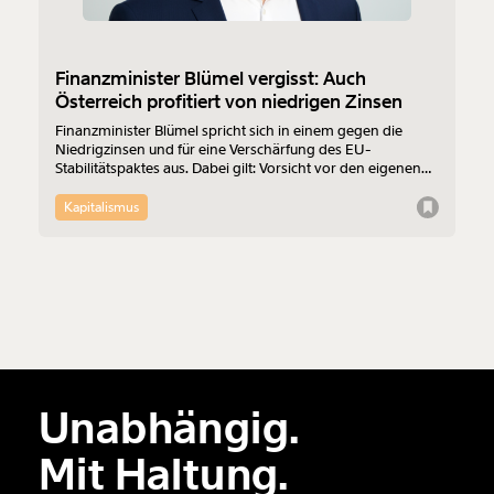
Finanzminister Blümel vergisst: Auch
Österreich profitiert von niedrigen Zinsen
Finanzminister Blümel spricht sich in einem gegen die
Niedrigzinsen und für eine Verschärfung des EU-
Stabilitätspaktes aus. Dabei gilt: Vorsicht vor den eigenen
Wünschen. Was würde sich denn fürs Budget ändern, wenn
wir auf unsere Staatsschulden den 2007 gezahlten Zinssatz
Kapitalismus
aufwenden müssten?
Unabhängig.
Mit Haltung.