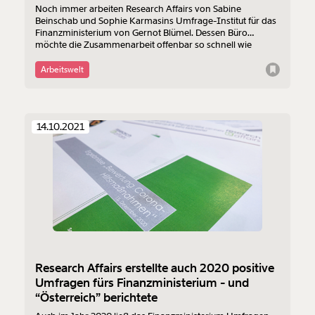
Noch immer arbeiten Research Affairs von Sabine
Beinschab und Sophie Karmasins Umfrage-Institut für das
Finanzministerium von Gernot Blümel. Dessen Büro
möchte die Zusammenarbeit offenbar so schnell wie
möglich beenden. Das Sportministerium des grünen
Vizekanzlers Werner Kogler arbeitet aktuell ebenfalls mit
Arbeitswelt
einer der Hauptfiguren im Skandal um manipulierte
Umfragen zusammen, die Sebastian Kurz ins Kanzleramt
pushten.
14.10.2021
Research Affairs erstellte auch 2020 positive
Umfragen fürs Finanzministerium - und
“Österreich” berichtete