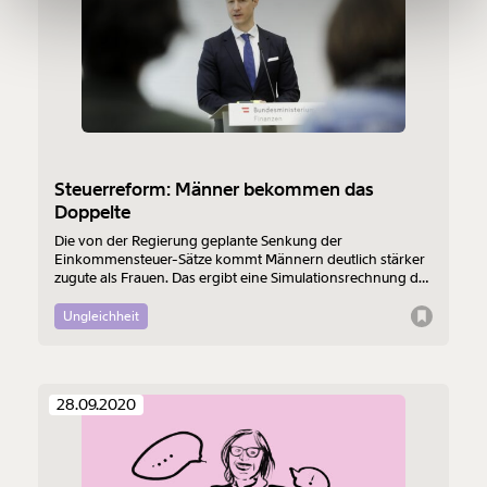
150€
€
Ich möchte meine Spende verschenken.
Du erhältst eine E-Mail mit deiner
Geschenkurkunde im PDF-Format, welche Du
ausdrucken oder weiterleiten und verschenken
kannst.
Steuerreform: Männer bekommen das
Doppelte
Die von der Regierung geplante Senkung der
Weiter
Einkommensteuer-Sätze kommt Männern deutlich stärker
zugute als Frauen. Das ergibt eine Simulationsrechnung des
1/3
Momentum Instituts anlässlich des Weltfrauentags.
Ungleichheit
28.09.2020