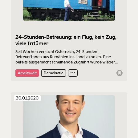
24-Stunden-Betreuung: ein Flug, kein Zug,
viele Irrtümer
Seit Wochen versucht Österreich, 24-Stunden-
BetreuerInnen aus Rumänien ins Land zu holen. Eine
bereits ausgemacht scheinende Zugfahrt wurde wieder
abgeblasen. Ebenso scheiterten zwei von drei Versuchen,
die BetreuerInnen pflegebedürftiger Menschen
Arbeitswelt
Demokratie
einzufliegen. Was läuft da schief zwischen Österreich und
Rumänien?
30.01.2020