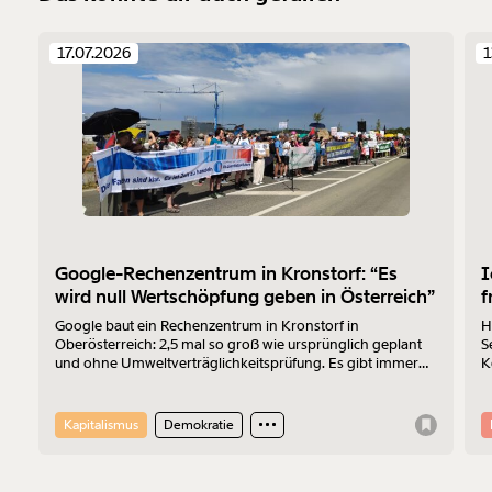
1/3
17.07.2026
1
Google-Rechenzentrum in Kronstorf: “Es
I
wird null Wertschöpfung geben in Österreich”
f
Google baut ein Rechenzentrum in Kronstorf in
H
Oberösterreich: 2,5 mal so groß wie ursprünglich geplant
S
und ohne Umweltverträglichkeitsprüfung. Es gibt immer
K
mehr Widerstand. Am 17.7.2026 wurde protestiert. Der
Z
Sprecher der „Bürger:inneninitiative Rechenzentrum
Kronstorf“ Harald Müllner erklärt im Interview, wo die
Kapitalismus
Demokratie
Probleme liegen und was er sich vom Protest erhofft.