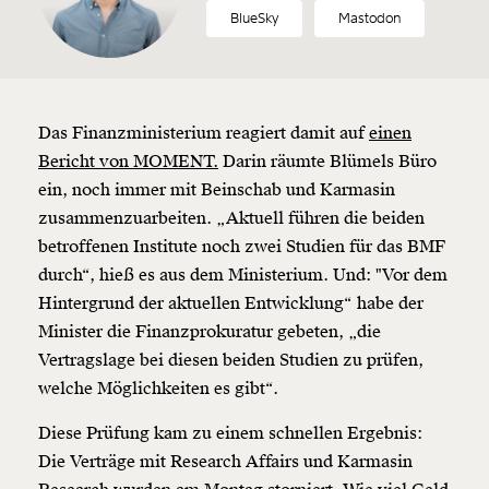
BlueSky
Mastodon
Das Finanzministerium reagiert damit auf
einen
Bericht von MOMENT.
Darin räumte Blümels Büro
ein, noch immer mit Beinschab und Karmasin
zusammenzuarbeiten. „Aktuell führen die beiden
betroffenen Institute noch zwei Studien für das BMF
durch“, hieß es aus dem Ministerium. Und: "Vor dem
Hintergrund der aktuellen Entwicklung“ habe der
Minister die Finanzprokuratur gebeten, „die
Vertragslage bei diesen beiden Studien zu prüfen,
Veränderung
welche Möglichkeiten es gibt“.
beginnt mit Dir!
Diese Prüfung kam zu einem schnellen Ergebnis:
Die Verträge mit Research Affairs und Karmasin
Werde
und wir können gemeinsam
Fördermitglied