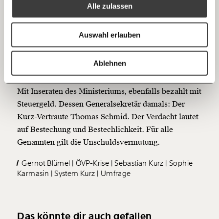
Alle zulassen
und später das Kanzleramt. Dafür soll Beinschab
Anmelden
Scheinrechnungen ausgestellt haben, die vom
Bluesky
Ich spende einmalig
Finanzministerium bezahlt wurden. Das hieße
Auswahl erlauben
Veruntreuung von Steuergeld.
20€
40€
https://www.moment.at/story/finanzministerium-research-affairs-beendet/
Kopieren
Ablehnen
Belohnt für die gefällige Berichterstattung wurde
60€
100€
auch die Zeitung von Herausgeber Wolfgang Fellner:
Mit Inseraten des Ministeriums, ebenfalls bezahlt mit
150€
€
Steuergeld. Dessen Generalsekretär damals: Der
Kurz-Vertraute Thomas Schmid. Der Verdacht lautet
Ich möchte meine Spende verschenken.
auf Bestechung und Bestechlichkeit. Für alle
Du erhältst eine E-Mail mit deiner
Genannten gilt die Unschuldsvermutung.
Geschenkurkunde im PDF-Format, welche Du
ausdrucken oder weiterleiten und verschenken
Gernot Blümel
ÖVP-Krise
Sebastian Kurz
Sophie
kannst.
Karmasin
System Kurz
Umfrage
Weiter
Das könnte dir auch gefallen