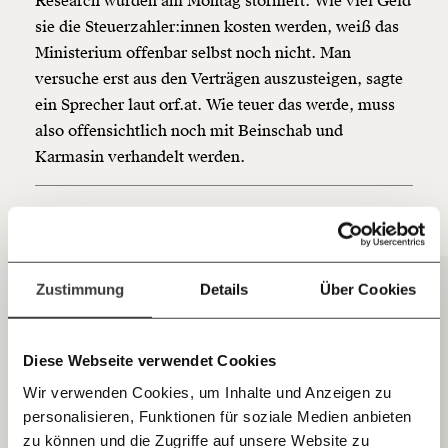
Research wurden am Montag storniert. Wie viel Geld
unsere Wirtschaft so gestalten, dass sie für alle
sie die Steuerzahler:innen kosten werden, weiß das
funktioniert. Unsere Recherchen sind für alle frei im
Ministerium offenbar selbst noch nicht. Man
Netz. Unabhängig und werbefrei. Und das wird auch
versuche erst aus den Verträgen auszusteigen, sagte
so bleiben. Kämpf’ mit uns für den Fortschritt und
unterstütze uns mit Deinem Mitgliedsbeitrag.
ein Sprecher laut orf.at. Wie teuer das werde, muss
also offensichtlich noch mit Beinschab und
Du überweist lieber direkt?
Karmasin verhandelt werden.
Hier unsere IBAN: AT34 4300 0498 0007 6017
Kontoinhaber: Momentum Institut - Verein für
sozialen Fortschritt
Das könnte dich auch interessieren
Jetzt
Deine Spende absetzen:
Fragen und Antworten.
einfach
Zustimmung
Details
Über Cookies
teilen.
Diese Webseite verwendet Cookies
Wir verwenden Cookies, um Inhalte und Anzeigen zu
personalisieren, Funktionen für soziale Medien anbieten
E-Mail
zu können und die Zugriffe auf unsere Website zu