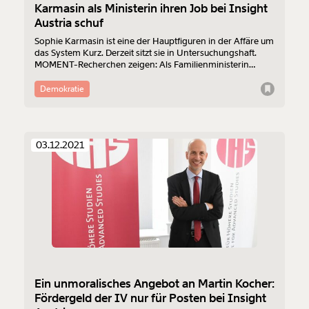
Karmasin als Ministerin ihren Job bei Insight
Austria schuf
Sophie Karmasin ist eine der Hauptfiguren in der Affäre um
das System Kurz. Derzeit sitzt sie in Untersuchungshaft.
MOMENT-Recherchen zeigen: Als Familienministerin
förderte sie massiv, das "Kompetenzzentrum" Insight
Austria im IHS einzurichten. Später übernahm sie dort die
Demokratie
Leitung. Dokumente legen nahe: Sie setzte enge Vertraute
an Positionen, die darüber entschieden. Im Mittelpunkt
steht die langjährige Generalsekretärin und Sektionschefin
Bernadett Humer. Beratend für Karmasin tätig: Der heutige
03.12.2021
Arbeitsminister Martin Kocher.
Veränderung
beginnt mit Dir!
Werde
und wir können gemeinsam
Fördermitglied
unsere Wirtschaft so gestalten, dass sie für alle
Ein unmoralisches Angebot an Martin Kocher:
funktioniert. Unsere Recherchen sind für alle frei im
Fördergeld der IV nur für Posten bei Insight
Netz. Unabhängig und werbefrei. Und das wird auch