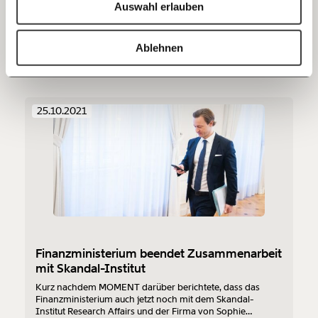
Ministeriums verschwanden in Schubladen. Was steht darin
Auswahl erlauben
und zu welchem Zweck wurden sie erstellt? Blümels
20€
40€
Ministerium blockt ab, genauso wie viele der beauftragten
Institute.
https://www.moment.at/tag/sophie-karmasin
Kopieren
Ablehnen
Demokratie
Kapitalismus
60€
100€
150€
€
25.10.2021
Ich möchte meine Spende verschenken.
Du erhältst eine E-Mail mit deiner
Geschenkurkunde im PDF-Format, welche Du
ausdrucken oder weiterleiten und verschenken
kannst.
Weiter
Finanzministerium beendet Zusammenarbeit
mit Skandal-Institut
1/3
Kurz nachdem MOMENT darüber berichtete, dass das
Finanzministerium auch jetzt noch mit dem Skandal-
Institut Research Affairs und der Firma von Sophie