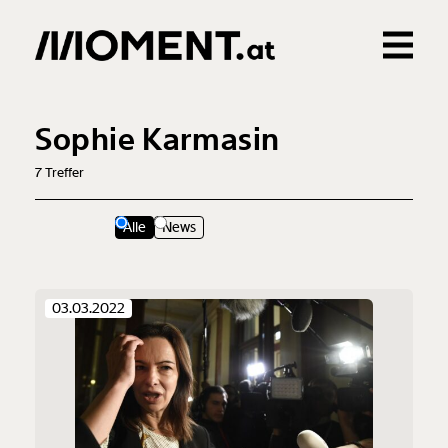
Gemerkte Inhalte
0
Treffer
0
Artikel
Sophie Karmasin
7
Treffer
Alle
News
03.03.2022