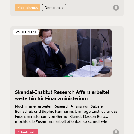
Karmasin zusammenarbeitet, zog Gernot Blümels
Ministerium die Reißleine. Die Verträge über zwei laufende
Kapitalismus
Demokratie
Studien werden storniert.
25.10.2021
Skandal-Institut Research Affairs arbeitet
weiterhin für Finanzministerium
Noch immer arbeiten Research Affairs von Sabine
Beinschab und Sophie Karmasins Umfrage-Institut für das
Finanzministerium von Gernot Blümel. Dessen Büro
möchte die Zusammenarbeit offenbar so schnell wie
möglich beenden. Das Sportministerium des grünen
Vizekanzlers Werner Kogler arbeitet aktuell ebenfalls mit
Arbeitswelt