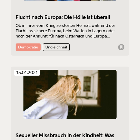
Flucht nach Europa: Die Hölle ist überall
Ob in ihrer vom Krieg zerstörten Heimat, während der
Flucht ins sichere Europa, beim Warten in Lagern oder
nach der Ankunft: für nach Österreich und Europa
geflüchtete ist das Leben die Hölle. Die Proteste gegen ein
unmenschliches System werden lauter.
Demokratie
Ungleichheit
15.01.2021
Sexueller Missbrauch in der Kindheit: Was