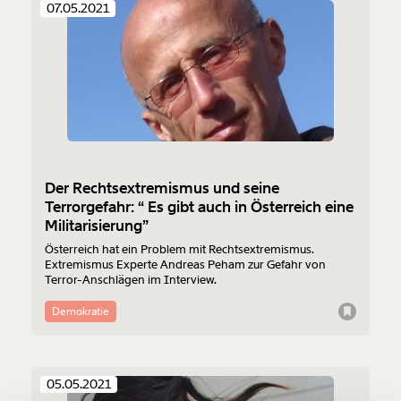
07.05.2021
Veränderung
beginnt mit Dir!
Der Rechtsextremismus und seine
Terrorgefahr: “ Es gibt auch in Österreich eine
Werde
und wir können gemeinsam
Militarisierung”
Fördermitglied
unsere Wirtschaft so gestalten, dass sie für alle
Österreich hat ein Problem mit Rechtsextremismus.
funktioniert. Unsere Recherchen sind für alle frei im
Extremismus Experte Andreas Peham zur Gefahr von
Netz. Unabhängig und werbefrei. Und das wird auch
Terror-Anschlägen im Interview.
so bleiben. Kämpf’ mit uns für den Fortschritt und
Demokratie
unterstütze uns mit Deinem Mitgliedsbeitrag.
Du überweist lieber direkt?
Hier unsere IBAN: AT34 4300 0498 0007 6017
05.05.2021
Kontoinhaber: Momentum Institut - Verein für