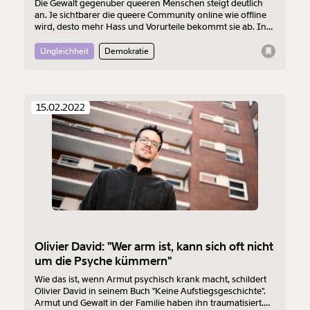
Die Gewalt gegenüber queeren Menschen steigt deutlich
an. Je sichtbarer die queere Community online wie offline
wird, desto mehr Hass und Vorurteile bekommt sie ab. In
Österreich wird diese Form von Gewalt erst seit kurzem
erfasst und bleibt trotzdem oft unsichtbar und ungeahndet.
Ungleichheit
Demokratie
15.02.2022
Olivier David: "Wer arm ist, kann sich oft nicht
um die Psyche kümmern"
Wie das ist, wenn Armut psychisch krank macht, schildert
Olivier David in seinem Buch "Keine Aufstiegsgeschichte".
Armut und Gewalt in der Familie haben ihn traumatisiert.