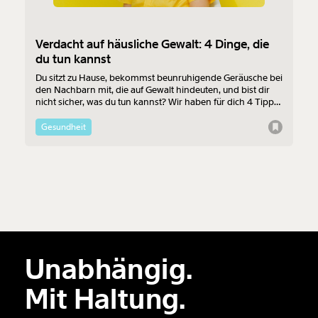
Verdacht auf häusliche Gewalt: 4 Dinge, die
du tun kannst
Du sitzt zu Hause, bekommst beunruhigende Geräusche bei
den Nachbarn mit, die auf Gewalt hindeuten, und bist dir
nicht sicher, was du tun kannst? Wir haben für dich 4 Tipps
zusammengestellt, was du bei Verdacht auf häusliche
Gewalt tun kannst.
Gesundheit
Unabhängig.
Mit Haltung.