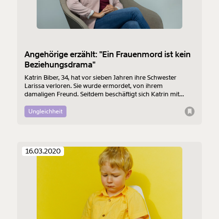
Angehörige erzählt: "Ein Frauenmord ist kein
Beziehungsdrama"
Katrin Biber, 34, hat vor sieben Jahren ihre Schwester
Larissa verloren. Sie wurde ermordet, von ihrem
damaligen Freund. Seitdem beschäftigt sich Katrin mit
Trauer, hat sogar ein Buch über die Zeit zwischen dem
Mord an Larissa und dem Schuldspruch des Täters
Ungleichheit
geschrieben. Die Berichterstattung über Frauenmorde
macht sie heute noch wütend. Wieso, das erzählt sie für die
Serie "Was ich wirklich denke".
16.03.2020