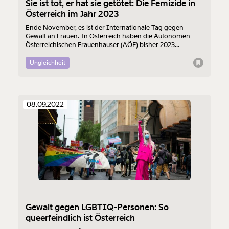
Sie ist tot, er hat sie getötet: Die Femizide in
Österreich im Jahr 2023
Ende November, es ist der Internationale Tag gegen
Gewalt an Frauen. In Österreich haben die Autonomen
Österreichischen Frauenhäuser (AÖF) bisher 2023
insgesamt 41 Mordversuche an Frauen und 27 erfolgte
Frauenmorde registriert. 25 der Tötungen wertet die
Ungleichheit
Organisation als sogenannten “Femizid” (Stand 8.11.). Es
werden leider vermutlich nicht die letzten bleiben.
Hinter diesen Zahlen stehen echte Menschen. Die Tötung
ist oft nur der Endpunkt einer langen Spirale der Gewalt.
08.09.2022
Was ist passiert? Wir listen die einzelnen Fälle auf.
Gewalt gegen LGBTIQ-Personen: So
queerfeindlich ist Österreich