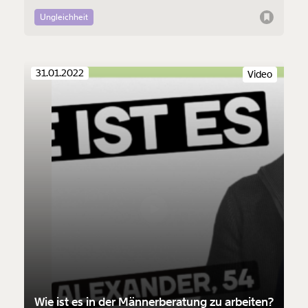
Das Versprechen vom sozialen Aufstieg für alle, die sich nur
genug anstrengen, ist für ihn ein Mythos.
Ungleichheit
31.01.2022
Video
Wie ist es in der Männerberatung zu arbeiten?