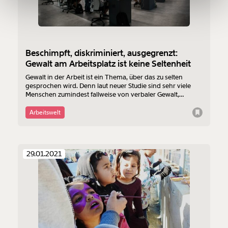
150€
€
Ich möchte meine Spende verschenken.
Du erhältst eine E-Mail mit deiner
Beschimpft, diskriminiert, ausgegrenzt:
Geschenkurkunde im PDF-Format, welche Du
ausdrucken oder weiterleiten und verschenken
Gewalt am Arbeitsplatz ist keine Seltenheit
kannst.
Gewalt in der Arbeit ist ein Thema, über das zu selten
gesprochen wird. Denn laut neuer Studie sind sehr viele
Menschen zumindest fallweise von verbaler Gewalt,
Diskriminierung, Belästigung oder sogar körperlichen
Angriffen betroffen.
Arbeitswelt
Weiter
1/3
29.01.2021