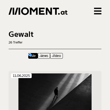
Gemerkte Inhalte
0
Treffer
0
Artikel
Gewalt
26
Treffer
Alle
News
Video
11.06.2025