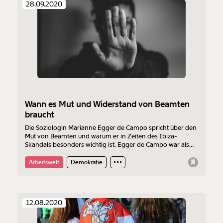
28.09.2020
Wann es Mut und Widerstand von Beamten
braucht
Die Soziologin Marianne Egger de Campo spricht über den
Mut von Beamten und warum er in Zeiten des Ibiza-
Skandals besonders wichtig ist. Egger de Campo war als
Keynote-Speakerin beim am Donnerstag beginnenden
Momentum Kongress in Hallstatt vorgesehen, musste aber
Arbeitswelt
Demokratie
krankheitsbedingt absagen. Das Vorab-Gespräch führte sie
aber noch mit Moritz Ablinger.
12.08.2020