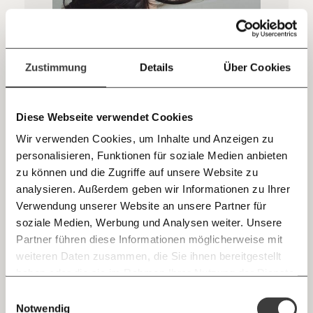
sozialen Fortschritt
Jetzt
Deine Spende absetzen:
Fragen und Antworten.
einfach
Zustimmung
Details
Über Cookies
teilen.
Diese Webseite verwendet Cookies
Gewaltbeziehung überlebt: "Mein Umfeld
Wir verwenden Cookies, um Inhalte und Anzeigen zu
trägt Mitverantwortung für mein Leid"
personalisieren, Funktionen für soziale Medien anbieten
Gewalt gegen Frauen ist ein großes Thema, das vor allem
E-Mail
politisch gelöst werden muss. Aber auch du kannst
zu können und die Zugriffe auf unsere Website zu
Betroffenen in deinem Umfeld helfen. Eine Frau, die sich
analysieren. Außerdem geben wir Informationen zu Ihrer
aus einer Gewaltbeziehung befreit hat, erklärt, was du tun
Immer auf dem Laufenden
Whatsapp
Verwendung unserer Website an unsere Partner für
kannst.
Gesundheit
Fortschritt
bleiben mit unseren gratis
soziale Medien, Werbung und Analysen weiter. Unsere
E-Mail-Newslettern!
Partner führen diese Informationen möglicherweise mit
Telegram
weiteren Daten zusammen, die Sie ihnen bereitgestellt
26.04.2021
haben oder die sie im Rahmen Ihrer Nutzung der Dienste
Ich werde Fördermitglied* …
gesammelt haben.
Knackig über die
Morgenmoment:
Einwilligungsauswahl
Messenger
wichtigsten Themen informiert bleiben -
Notwendig
monatlich
jährlich