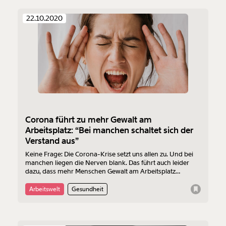
22.10.2020
Corona führt zu mehr Gewalt am
Arbeitsplatz: “Bei manchen schaltet sich der
Verstand aus”
Keine Frage: Die Corona-Krise setzt uns allen zu. Und bei
manchen liegen die Nerven blank. Das führt auch leider
dazu, dass mehr Menschen Gewalt am Arbeitsplatz
erleben. Vor allem im Einzelhandel sind VerkäuferInnen
immer öfters mit aggressiven KundInnen konfrontiert. Wir
Arbeitswelt
Gesundheit
haben mit MitarbeiterInnen im Einzelhandel über den
alljährlichen Wahnsinn vor der Weihnachtszeit
gesprochen, der durch die Corona-Krise heuer nochmals
verstärkt wird.