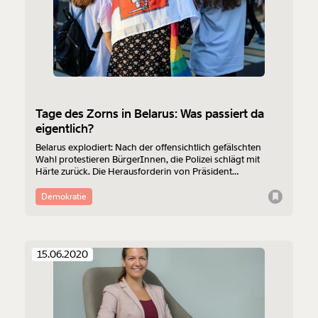
Tage des Zorns in Belarus: Was passiert da
eigentlich?
Belarus explodiert: Nach der offensichtlich gefälschten
Wahl protestieren BürgerInnen, die Polizei schlägt mit
Härte zurück. Die Herausforderin von Präsident
Lukaschenko muss das Land verlasssen. Doch der
Widerstand bleibt hoch. Am Dienstag wurde zum
Demokratie
Generalstreik aufgerufen, das Land erwartete die dritte
Protestnacht in Folge. Was passiert in Belarus und warum
entlädt sich jetzt der Zorn der Bevölkerung?
15.06.2020