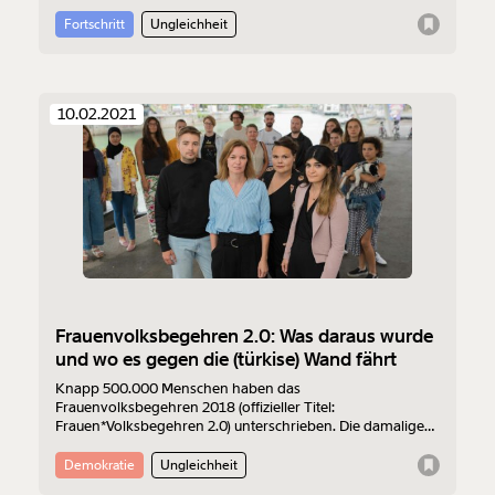
Regenbogenfahne. Das Werk des Künstlers und Aktivisten
der Lesben- und Schwulenbewegung von San Franciso
Fortschritt
Ungleichheit
wurde am 25. Juni 1978 auf einer Gay Pride erstmals
enthüllt.
10.02.2021
Frauenvolksbegehren 2.0: Was daraus wurde
und wo es gegen die (türkise) Wand fährt
Knapp 500.000 Menschen haben das
Frauenvolksbegehren 2018 (offizieller Titel:
Frauen*Volksbegehren 2.0) unterschrieben. Die damalige
ÖVP-Frauenministerin nicht, die heutige auch nicht. Wie
steht es um die Forderungen, um Lohntransparenz,
Demokratie
Ungleichheit
Mitspracherecht und Wahlfreiheit? Was ist seither