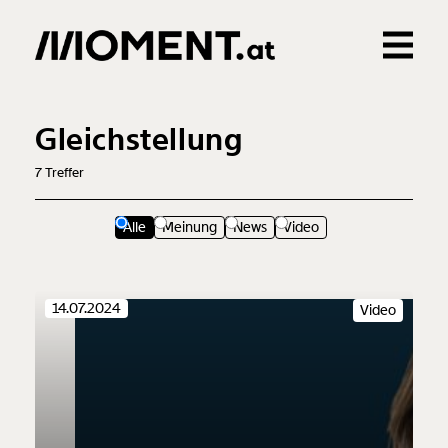
Gemerkte Inhalte
0
Treffer
0
Artikel
Gleichstellung
7
Treffer
Alle
Meinung
News
Video
14.07.2024
Video