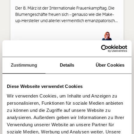
so bleiben. Kämpf’ mit uns für den Fortschritt und
Der 8. März ist der Internationale Frauenkampftag. Die
unterstütze uns mit Deinem Mitgliedsbeitrag.
Blumengeschäfte freuen sich - genauso wie die Make-
up-Hersteller und allerlei vermeintlich emanzipatorische
Du überweist lieber direkt?
Business-Coaches. Der Tag verkommt oft zu einer Art
Hier unsere IBAN: AT34 4300 0498 0007 6017
zweiten Valentinstag. Aber worum geht es eigentlich
Kontoinhaber: Momentum Institut - Verein für
wirklich am Frauentag?
sozialen Fortschritt
Ungleichheit
Jetzt
Deine Spende absetzen:
Fragen und Antworten.
einfach
Zustimmung
Details
Über Cookies
teilen.
01.01.2022
Diese Webseite verwendet Cookies
Wir verwenden Cookies, um Inhalte und Anzeigen zu
personalisieren, Funktionen für soziale Medien anbieten
E-Mail
zu können und die Zugriffe auf unsere Website zu
analysieren. Außerdem geben wir Informationen zu Ihrer
Immer auf dem Laufenden
Whatsapp
Verwendung unserer Website an unsere Partner für
bleiben mit unseren gratis
soziale Medien, Werbung und Analysen weiter. Unsere