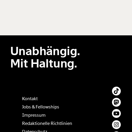
geschehen und welche Veränderungen sind noch
notwendig? Wir haben nachgefragt: Bei Lena Jäger, Mit-
Initiatorin des Frauenvolksbegehrens 2.0. Und bei
Katharina Mader, Wirtschaftswissenschaftlerin an der
Wirtschaftsuniversität Wien.
Unabhängig.
Mit Haltung.
Kontakt
Jobs & Fellowships
Impressum
Redaktionelle Richtlinien
Datenschutz