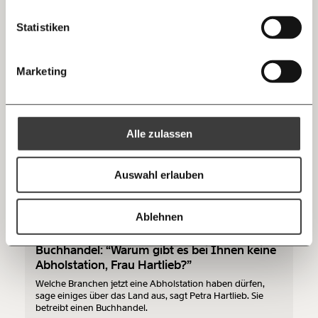
Oliver Picek erklärt, warum der Umsatzersatz nicht die
zum Wochenende
beste Idee ist, um Unternehmen in der Pandemie zu
Mastodon
helfen.
Statistiken
10€
20€
Demokratie
Threads
30€
50€
Marketing
Ich bin einverstanden, einen regelmäßigen Newsletter zu erhalten.
100€
€
19.11.2020
Mehr Informationen:
Datenschutz.
RSS
Alle zulassen
Anmelden
Bluesky
Ich spende einmalig
Auswahl erlauben
20€
40€
https://www.moment.at/tag/handel
Kopieren
Ablehnen
60€
100€
Buchhandel: “Warum gibt es bei Ihnen keine
Abholstation, Frau Hartlieb?”
150€
€
Welche Branchen jetzt eine Abholstation haben dürfen,
sage einiges über das Land aus, sagt Petra Hartlieb. Sie
betreibt einen Buchhandel.
Ich möchte meine Spende verschenken.