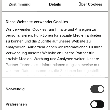
einfach
Zustimmung
Details
Über Cookies
Gegenangebot vorgelegt. Dahinter könnte ein mieses
Motiv stecken. Zugleich versucht die Wirtschaftskammer,
teilen.
die für die Beschäftigten geforderten 11 Prozent mehr
Lohn als "utopisch" darzustellen – mit unredlichen und
Diese Webseite verwendet Cookies
Arbeitswelt
nicht haltbaren Argumenten.
Wir verwenden Cookies, um Inhalte und Anzeigen zu
personalisieren, Funktionen für soziale Medien anbieten
E-Mail
zu können und die Zugriffe auf unsere Website zu
03.12.2020
analysieren. Außerdem geben wir Informationen zu Ihrer
Immer auf dem Laufenden
Whatsapp
Verwendung unserer Website an unsere Partner für
bleiben mit unseren gratis
soziale Medien, Werbung und Analysen weiter. Unsere
E-Mail-Newslettern!
Partner führen diese Informationen möglicherweise mit
Telegram
weiteren Daten zusammen, die Sie ihnen bereitgestellt
haben oder die sie im Rahmen Ihrer Nutzung der Dienste
Ich werde Fördermitglied* …
gesammelt haben.
Knackig über die
Morgenmoment:
Einwilligungsauswahl
Messenger
wichtigsten Themen informiert bleiben -
Notwendig
monatlich
jährlich
3 Fragen an den Ökonomen: Warum sollten
morgens in deinem Posteingang
wir Unternehmen keinen Umsatzersatz
Facebook
zahlen?
Die guten Nachrichten der
Die Gute Woche:
Präferenzen
Welt nicht aus den Augen verlieren - immer
… mit einem Beitrag von* …