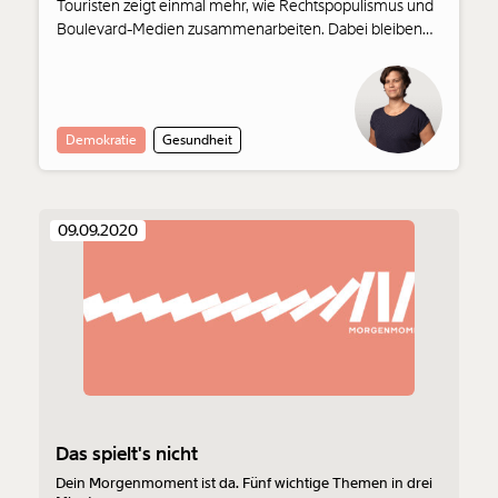
Touristen zeigt einmal mehr, wie Rechtspopulismus und
Boulevard-Medien zusammenarbeiten. Dabei bleiben
Fakten auf der Strecke.
Demokratie
Gesundheit
09.09.2020
Veränderung
beginnt mit Dir!
Werde
und wir können gemeinsam
Fördermitglied
unsere Wirtschaft so gestalten, dass sie für alle
funktioniert. Unsere Recherchen sind für alle frei im
Netz. Unabhängig und werbefrei. Und das wird auch
so bleiben. Kämpf’ mit uns für den Fortschritt und
Das spielt's nicht
unterstütze uns mit Deinem Mitgliedsbeitrag.
Dein Morgenmoment ist da. Fünf wichtige Themen in drei