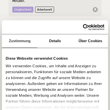
Minuten.
Du überweist lieber direkt?
Hier unsere IBAN: AT34 4300 0498 0007 6017
Ungleichheit
Arbeitswelt
Kontoinhaber: Momentum Institut - Verein für
sozialen Fortschritt
08.09.2020
Jetzt
Deine Spende absetzen:
Fragen und Antworten.
einfach
Zustimmung
Details
Über Cookies
teilen.
Diese Webseite verwendet Cookies
Wir verwenden Cookies, um Inhalte und Anzeigen zu
personalisieren, Funktionen für soziale Medien anbieten
E-Mail
zu können und die Zugriffe auf unsere Website zu
Zuwanderung: Angstmache mit Bildern
analysieren. Außerdem geben wir Informationen zu Ihrer
Am Dienstag ist der neue Integrationsbericht erschienen,
Immer auf dem Laufenden
Whatsapp
Verwendung unserer Website an unsere Partner für
Integrationsministerin Susanne Raab (ÖVP) hat ihn
bleiben mit unseren gratis
präsentiert. Die Ergebnisse sind nicht wirklich sensationell,
soziale Medien, Werbung und Analysen weiter. Unsere
um die Nachricht spannender zu machen, macht die
E-Mail-Newslettern!
Partner führen diese Informationen möglicherweise mit
Gratiszeitung Heute ein Flüchtlingsthema daraus.
Ungleichheit
Telegram
weiteren Daten zusammen, die Sie ihnen bereitgestellt