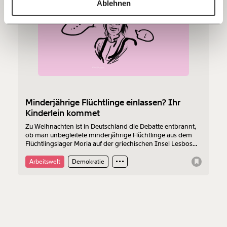
03.01.2020
Ablehnen
60€
100€
150€
€
Ich möchte meine Spende verschenken.
Du erhältst eine E-Mail mit deiner
Geschenkurkunde im PDF-Format, welche Du
ausdrucken oder weiterleiten und verschenken
Minderjährige Flüchtlinge einlassen? Ihr
kannst.
Kinderlein kommet
Zu Weihnachten ist in Deutschland die Debatte entbrannt,
ob man unbegleitete minderjährige Flüchtlinge aus dem
Flüchtlingslager Moria auf der griechischen Insel Lesbos
Weiter
holen soll oder nicht.
Arbeitswelt
Demokratie
1/3