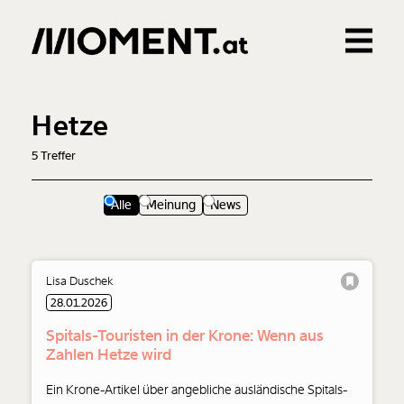
Gemerkte Inhalte
0
Treffer
0
Artikel
Hetze
5
Treffer
Alle
Meinung
News
Lisa Duschek
28.01.2026
Spitals-Touristen in der Krone: Wenn aus
Zahlen Hetze wird
Ein Krone-Artikel über angebliche ausländische Spitals-