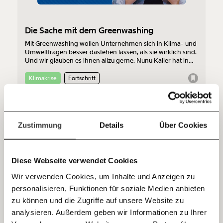
Netz. Unabhängig und werbefrei. Und das wird auch
so bleiben. Kämpf’ mit uns für den Fortschritt und
Die Sache mit dem Greenwashing
unterstütze uns mit Deinem Mitgliedsbeitrag.
Mit Greenwashing wollen Unternehmen sich in Klima- und
Du überweist lieber direkt?
Umweltfragen besser dastehen lassen, als sie wirklich sind.
Und wir glauben es ihnen allzu gerne. Nunu Kaller hat in
Hier unsere IBAN: AT34 4300 0498 0007 6017
der Eskallertion genug davon.
Kontoinhaber: Momentum Institut - Verein für
Klimakrise
Fortschritt
sozialen Fortschritt
Jetzt
Deine Spende absetzen:
Fragen und Antworten.
27.03.2020
einfach
Zustimmung
Details
Über Cookies
teilen.
Diese Webseite verwendet Cookies
Wir verwenden Cookies, um Inhalte und Anzeigen zu
personalisieren, Funktionen für soziale Medien anbieten
E-Mail
zu können und die Zugriffe auf unsere Website zu
analysieren. Außerdem geben wir Informationen zu Ihrer
Corona-Krise: Geringfügige Arbeit ist noch
Immer auf dem Laufenden