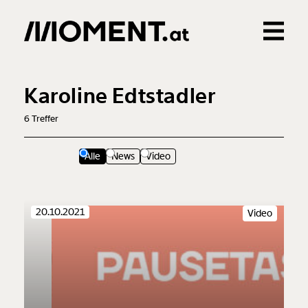
Gemerkte Inhalte
0
Treffer
0
Artikel
Karoline Edtstadler
6
Treffer
Alle
News
Video
20.10.2021
Video