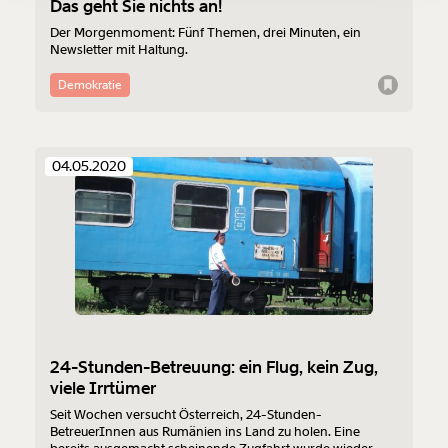
Das geht Sie nichts an!
Du erhältst eine E-Mail mit deiner
Der Morgenmoment: Fünf Themen, drei Minuten, ein
Geschenkurkunde im PDF-Format, welche Du
Newsletter mit Haltung.
ausdrucken oder weiterleiten und verschenken
kannst.
Demokratie
Weiter
04.05.2020
1/3
24-Stunden-Betreuung: ein Flug, kein Zug,
viele Irrtümer
Seit Wochen versucht Österreich, 24-Stunden-
BetreuerInnen aus Rumänien ins Land zu holen. Eine