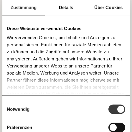
einfach
Zustimmung
Details
Über Cookies
teilen.
Diese Webseite verwendet Cookies
Übersetz mir die ÖVP, Natascha Strobl: die
Pressekonferenz als Überfall
Wir verwenden Cookies, um Inhalte und Anzeigen zu
personalisieren, Funktionen für soziale Medien anbieten
Nats Analyse: In der neuen Folge "Übersetz mir das,
E-Mail
Natascha Strobl" erklärt die Politologin, wie die ÖVP ihre
zu können und die Zugriffe auf unsere Website zu
Pressekonferenz als inhaltsleerer Überfall inszeniert.
analysieren. Außerdem geben wir Informationen zu Ihrer
Immer auf dem Laufenden
Demokratie
Whatsapp
Verwendung unserer Website an unsere Partner für
bleiben mit unseren gratis
soziale Medien, Werbung und Analysen weiter. Unsere
E-Mail-Newslettern!
Partner führen diese Informationen möglicherweise mit
Telegram
weiteren Daten zusammen, die Sie ihnen bereitgestellt
21.07.2020
haben oder die sie im Rahmen Ihrer Nutzung der Dienste
Ich werde Fördermitglied* …
gesammelt haben.
Knackig über die
Morgenmoment:
Einwilligungsauswahl
Messenger
wichtigsten Themen informiert bleiben -
Notwendig
monatlich
jährlich
morgens in deinem Posteingang
Facebook
Die guten Nachrichten der
Die Gute Woche:
Präferenzen