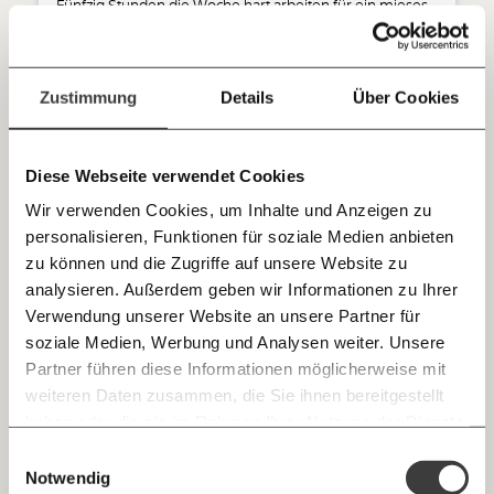
sozialen Fortschritt
Fünfzig Stunden die Woche hart arbeiten für ein mieses
Gehalt. Nebenbei blöde Sprüche hören und sexuelle
Jetzt
Deine Spende absetzen:
Fragen und Antworten.
Belästigung erfahren. Robin (26) wollte eigentlich nie
Kellner werden. Seine Erfahrungen haben ihn darin
einfach
Zustimmung
Details
Über Cookies
bestätigt.
teilen.
Arbeitswelt
Ungleichheit
Diese Webseite verwendet Cookies
Wir verwenden Cookies, um Inhalte und Anzeigen zu
personalisieren, Funktionen für soziale Medien anbieten
E-Mail
20.02.2020
zu können und die Zugriffe auf unsere Website zu
analysieren. Außerdem geben wir Informationen zu Ihrer
Immer auf dem Laufenden
Whatsapp
Verwendung unserer Website an unsere Partner für
bleiben mit unseren gratis
soziale Medien, Werbung und Analysen weiter. Unsere
E-Mail-Newslettern!
Partner führen diese Informationen möglicherweise mit
Telegram
weiteren Daten zusammen, die Sie ihnen bereitgestellt
haben oder die sie im Rahmen Ihrer Nutzung der Dienste
Ich werde Fördermitglied* …
gesammelt haben.
Knackig über die
Morgenmoment:
Einwilligungsauswahl
Messenger
Kellnerinnen erzählen: Sexuelle Belästigung
wichtigsten Themen informiert bleiben -
Notwendig
monatlich
jährlich