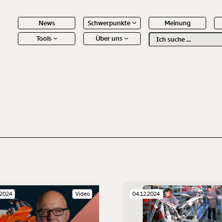
News
Schwerpunkte
Meinung
Tools
Über uns
Text
second
 Inhalte
.2024
Video
04.12.2024