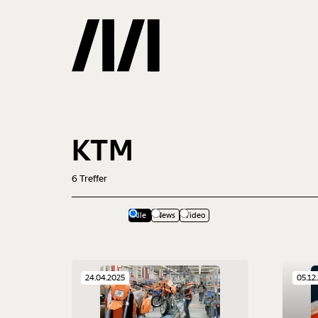
Gemerkte
KTM
0
Treffer
6
Treffer
Alle
News
Video
24.04.2025
05.12