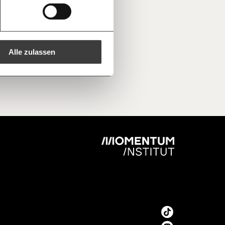
ren -
Kopieren
ine Spende verschenken.
e
e E-Mail mit deiner Geschenkurkunde im
che Du ausdrucken oder weiterleiten
 kannst.
Alle zulassen
regelmäßigen
1/3
nformationen: