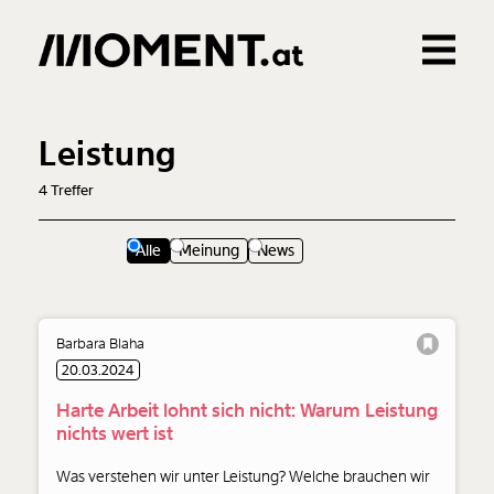
Gemerkte Inhalte
0
Treffer
0
Artikel
Leistung
4
Treffer
Alle
Meinung
News
Barbara Blaha
20.03.2024
Harte Arbeit lohnt sich nicht: Warum Leistung
nichts wert ist
Was verstehen wir unter Leistung? Welche brauchen wir