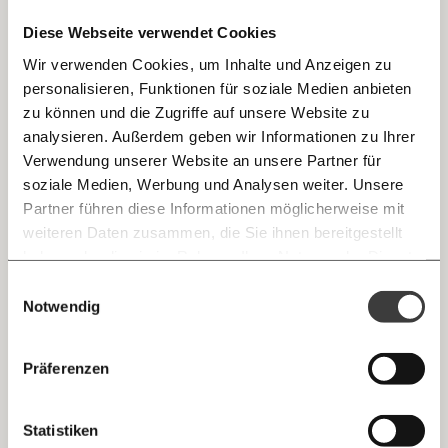
Ungleichheit
Arbeitswelt
Diese Webseite verwendet Cookies
Wir verwenden Cookies, um Inhalte und Anzeigen zu
personalisieren, Funktionen für soziale Medien anbieten
E-Mail
02.06.2020
zu können und die Zugriffe auf unsere Website zu
analysieren. Außerdem geben wir Informationen zu Ihrer
Immer auf dem Laufenden
Whatsapp
Verwendung unserer Website an unsere Partner für
bleiben mit unseren gratis
soziale Medien, Werbung und Analysen weiter. Unsere
E-Mail-Newslettern!
Partner führen diese Informationen möglicherweise mit
Telegram
weiteren Daten zusammen, die Sie ihnen bereitgestellt
haben oder die sie im Rahmen Ihrer Nutzung der Dienste
Ich werde Fördermitglied* …
gesammelt haben.
Knackig über die
Morgenmoment:
Einwilligungsauswahl
Messenger
wichtigsten Themen informiert bleiben -
Eine Lehrerkonferenz nach Wiederbeginn der
Notwendig
monatlich
jährlich
morgens in deinem Posteingang
Schule: "Hallo Schule? Was geht?"
Facebook
"Schulgschichtn": Eine Lehrerin schildert ihre Eindrücke
Die guten Nachrichten der
Die Gute Woche:
Präferenzen
vom Wiederbeginn der Schule.
Welt nicht aus den Augen verlieren - immer
… mit einem Beitrag von* …
zum Wochenende
Arbeitswelt
Gesundheit
Mastodon
Statistiken
10€
20€