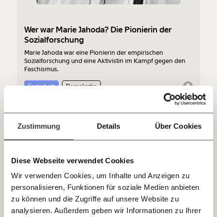
funktioniert. Unsere Recherchen sind für alle frei im
Netz. Unabhängig und werbefrei. Und das wird auch
so bleiben. Kämpf’ mit uns für den Fortschritt und
Wer war Marie Jahoda? Die Pionierin der
unterstütze uns mit Deinem Mitgliedsbeitrag.
Sozialforschung
Marie Jahoda war eine Pionierin der empirischen
Du überweist lieber direkt?
Sozialforschung und eine Aktivistin im Kampf gegen den
Hier unsere IBAN: AT34 4300 0498 0007 6017
Faschismus.
Kontoinhaber: Momentum Institut - Verein für
sozialen Fortschritt
Fortschritt
Demokratie
Jetzt
Deine Spende absetzen:
Fragen und Antworten.
einfach
11.01.2021
Zustimmung
Details
Über Cookies
teilen.
Diese Webseite verwendet Cookies
Wir verwenden Cookies, um Inhalte und Anzeigen zu
personalisieren, Funktionen für soziale Medien anbieten
E-Mail
zu können und die Zugriffe auf unsere Website zu
analysieren. Außerdem geben wir Informationen zu Ihrer