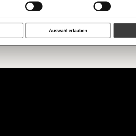
Augen verlie
immer zum
https://www.moment.at/tag/naturkatastrophen
Ich möchte me
Wochenend
Du erhältst ein
PDF-Format, wel
und verschenken
Auswahl erlauben
Ich bin einverstanden, einen 
Newsletter zu erhalten. Mehr I
Datenschutz.
Weiter
Anmelden