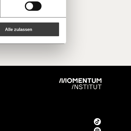
ren -
Kopieren
ine Spende verschenken.
e
e E-Mail mit deiner Geschenkurkunde im
che Du ausdrucken oder weiterleiten
 kannst.
Alle zulassen
regelmäßigen
1/3
nformationen: