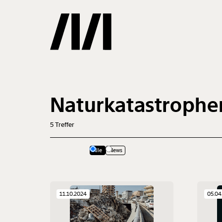
Gemerkte
Naturkatastrophe
0
Treffer
5
Treffer
Alle
News
11.10.2024
05.04