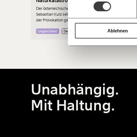
Naturkatastrophen
Der österreichische Bundeskanzler
Sebastian Kurz setzt seine Strategie
der Provokation gegenüber seinem
neuen Koalitionspartner, den Grünen,
Ablehnen
fort.
Ungleichheit
Demokratie
Unabhängig.
Mit Haltung.