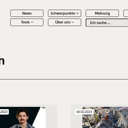
News
Schwerpunkte
Meinung
Tools
Über uns
Text
second
 Inhalte
n
.2023
16.02.2023