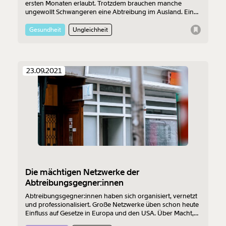
ersten Monaten erlaubt. Trotzdem brauchen manche
ungewollt Schwangeren eine Abtreibung im Ausland. Ein
Forschungsprojekt befasst sich mit Abtreibungsreisen in
Europa und zeigt Probleme auf.
Gesundheit
Ungleichheit
23.09.2021
Veränderung
Die mächtigen Netzwerke der
Abtreibungsgegner:innen
beginnt mit Dir!
Abtreibungsgegner:innen haben sich organisiert, vernetzt
und professionalisiert. Große Netzwerke üben schon heute
Einfluss auf Gesetze in Europa und den USA. Über Macht,
Werde
und wir können gemeinsam
Fördermitglied
Extremismus und die Verbindungen zur österreichischen