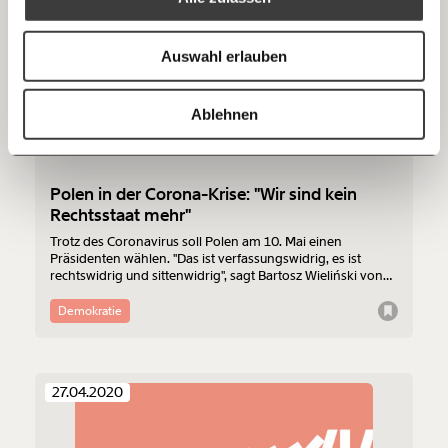
Anmelden
Bluesky
Ich spende einmalig
Auswahl erlauben
20€
40€
https://www.moment.at/tag/polen
Kopieren
Ablehnen
60€
100€
150€
€
Polen in der Corona-Krise: "Wir sind kein
Rechtsstaat mehr"
Trotz des Coronavirus soll Polen am 10. Mai einen
Ich möchte meine Spende verschenken.
Präsidenten wählen. "Das ist verfassungswidrig, es ist
Du erhältst eine E-Mail mit deiner
rechtswidrig und sittenwidrig", sagt Bartosz Wieliński von
Geschenkurkunde im PDF-Format, welche Du
der oppositionellen Zeitung Gazeta Wyborcza. Aber: Es sei
ausdrucken oder weiterleiten und verschenken
für die regierende PiS die einzige Chance, dass Andrezj
Demokratie
kannst.
Duda erneut gewinnt. Sein Verdacht: Die Regierung halte
die Coronavirus-Zahlen künstlich niedrig, um die Wahlen
durchzuziehen.
27.04.2020
Weiter
1/3