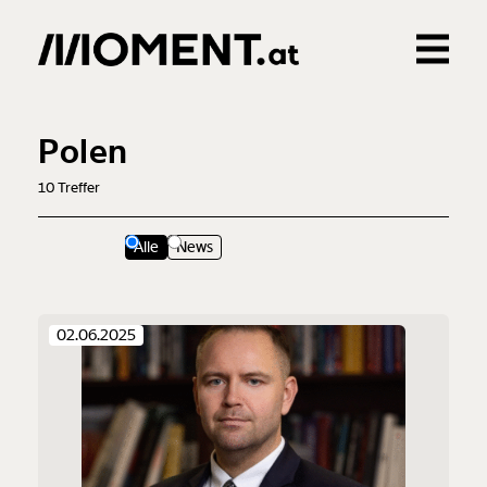
Gemerkte Inhalte
0
Treffer
0
Artikel
Polen
10
Treffer
Alle
News
02.06.2025