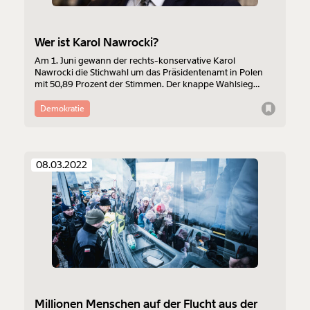
Wer ist Karol Nawrocki?
Am 1. Juni gewann der rechts-konservative Karol
Nawrocki die Stichwahl um das Präsidentenamt in Polen
mit 50,89 Prozent der Stimmen. Der knappe Wahlsieg
zeigt, wie gespalten Polen ist. In den kommenden 5 Jahren
werden voraussichtlich liberale Reformen weiterhin
Demokratie
blockiert und die Spannungen zwischen Polen und der EU
werden sich weiter verstärken.
08.03.2022
Millionen Menschen auf der Flucht aus der