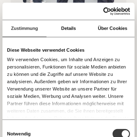
sozialen Fortschritt
Jetzt
Deine Spende absetzen:
Fragen und Antworten.
"Idiot" und "Sie nerven mich, Sie gehen!" -
Wie ein Polizist Besuch eines Schubhäftlings
einfach
Zustimmung
Details
Über Cookies
abweist
teilen.
In sozialen Medien sorgt ein Video für Diskussionen und
Protest. EIn Polizeibeamter verweigert darin der
Diese Webseite verwendet Cookies
Lebenspartnerin eines Schubhäftlings den Besuch - und
geht dabei rabiat vor. "Eine dienstrechtliche Prüfung ist im
Wir verwenden Cookies, um Inhalte und Anzeigen zu
Gange", sagt die Polizei zu MOMENT.at. Was ist da passiert?
Ungleichheit
Demokratie
personalisieren, Funktionen für soziale Medien anbieten
E-Mail
zu können und die Zugriffe auf unsere Website zu
analysieren. Außerdem geben wir Informationen zu Ihrer
Immer auf dem Laufenden
29.01.2021
Whatsapp
Verwendung unserer Website an unsere Partner für
bleiben mit unseren gratis
soziale Medien, Werbung und Analysen weiter. Unsere
E-Mail-Newslettern!
Partner führen diese Informationen möglicherweise mit
Telegram
weiteren Daten zusammen, die Sie ihnen bereitgestellt
haben oder die sie im Rahmen Ihrer Nutzung der Dienste
Ich werde Fördermitglied* …
gesammelt haben.
Knackig über die
Morgenmoment:
Einwilligungsauswahl
Messenger
wichtigsten Themen informiert bleiben -
Notwendig
monatlich
jährlich