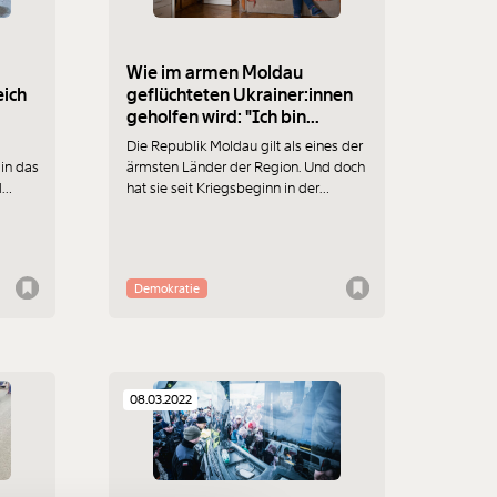
Wie im armen Moldau
eich
geflüchteten Ukrainer:innen
geholfen wird: "Ich bin
Humanistin, von den
Die Republik Moldau gilt als eines der
Fingerspitzen bis in die
in das
ärmsten Länder der Region. Und doch
Zehen"
d
hat sie seit Kriegsbeginn in der
er
Ukraine die meisten Geflüchteten pro
ie
Einwohner:in aufgenommen – ohne
Aufsehen, ohne Zögern. Wie das geht?
Wir besuchen Natalia: Sie lebt seit
Demokratie
zwei Monaten mit vier geflüchteten
llte.
Ukrainerinnen zusammen.
08.03.2022
f