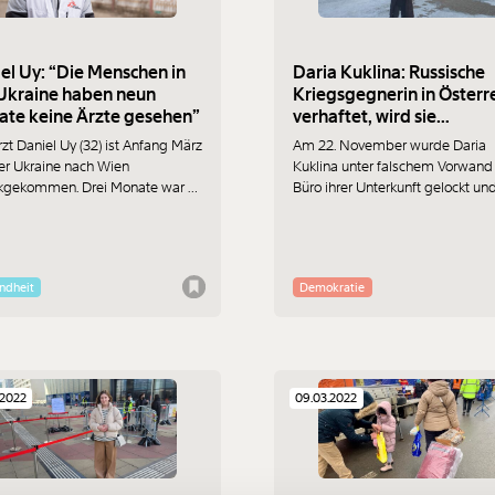
el Uy: “Die Menschen in
Daria Kuklina: Russische
Ukraine haben neun
Kriegsgegnerin in Österr
te keine Ärzte gesehen”
verhaftet, wird sie
abgeschoben?
rzt Daniel Uy (32) ist Anfang März
Am 22. November wurde Daria
er Ukraine nach Wien
Kuklina unter falschem Vorwand 
kgekommen. Drei Monate war er
Büro ihrer Unterkunft gelockt un
ie Organisation “Ärzte ohne
festgenommen. Erst 2 Tage spät
en” zwischen den Städten
erfahren sie und ihre Anwältin: D
aiv und Kherson im Einsatz. Er
russische Friedensaktivistin soll
rt zwei mobile Kliniken geleitet.
abgeschoben werden. Und das,
ndheit
Demokratie
terview erzählt er über den Alltag
obwohl sie traumatisiert ist und
r Ausnahmesituation.
besonderen Schutz bekommen so
.2022
09.03.2022
Immer au