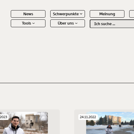
News
Schwerpunkte
Meinung
Tools
Über uns
Text
second
 Inhalte
.2023
24.11.2022