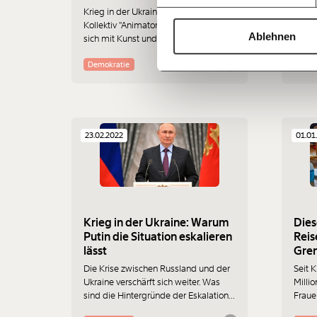
Krieg in der Ukraine: Das russische
Eine 
Kollektiv "Animators Against War" stellt
Doch 
Ablehnen
sich mit Kunst und Videodesign
Polit
gegen den Krieg. Wir haben sie
Bedin
interviewt.
mit R
Demokratie
Kapi
hat, m
Verlu
Allge
wiede
23.02.2022
01.01
Krieg in der Ukraine: Warum
Dies
Putin die Situation eskalieren
Reis
lässt
Gren
aus 
Die Krise zwischen Russland und der
Seit 
Ukraine verschärft sich weiter. Was
Milli
sind die Hintergründe der Eskalation
Fraue
und was will Putin eigentlich?
geflü