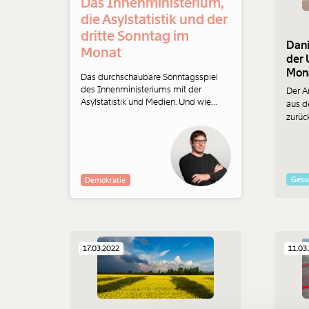
Das Innenministerium,
die Asylstatistik und der
dritte Sonntag im
Dani
Monat
der 
Mona
Das durchschaubare Sonntagsspiel
des Innenministeriums mit der
Der A
Asylstatistik und Medien. Und wie
aus d
Vertriebene aus der Ukraine in
zurüc
Österreich aus der Wahrnehmung
für d
verdrängt werden. Lukas Gahleitner-
Grenz
Gertz kommentiert.
Mykol
hat do
Gesu
Demokratie
Im In
in de
17.03.2022
11.03