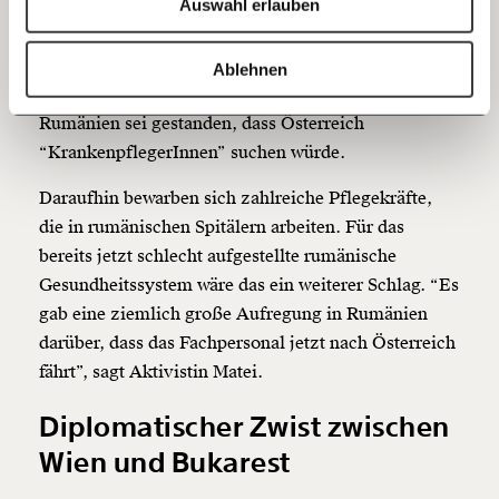
Auswahl erlauben
auch noch für “schwerste diplomatische
Verstimmung zwischen Österreich und Rumänien”,
20€
40€
https://www.moment.at/story/24-stunden-betreuung-fluege-rumaenien/
Kopieren
wie es Lipinski formuliert. Denn in den ersten
Ablehnen
60€
100€
Aufrufen an die 24-Stunden-BetreuerInnen in
Rumänien sei gestanden, dass Österreich
150€
€
“KrankenpflegerInnen” suchen würde.
Daraufhin bewarben sich zahlreiche Pflegekräfte,
Ich möchte meine Spende verschenken.
die in rumänischen Spitälern arbeiten. Für das
Du erhältst eine E-Mail mit deiner
bereits jetzt schlecht aufgestellte rumänische
Geschenkurkunde im PDF-Format, welche Du
ausdrucken oder weiterleiten und verschenken
Gesundheitssystem wäre das ein weiterer Schlag. “Es
kannst.
gab eine ziemlich große Aufregung in Rumänien
darüber, dass das Fachpersonal jetzt nach Österreich
fährt”, sagt Aktivistin Matei.
Weiter
Diplomatischer Zwist zwischen
1/3
Wien und Bukarest