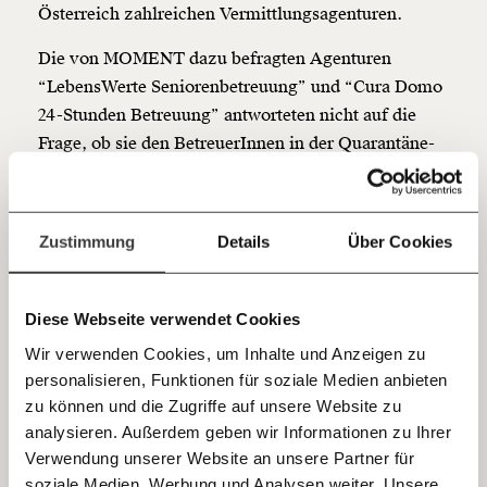
so bleiben. Kämpf’ mit uns für den Fortschritt und
Österreich zahlreichen Vermittlungsagenturen.
unterstütze uns mit Deinem Mitgliedsbeitrag.
Die von MOMENT dazu befragten Agenturen
Du überweist lieber direkt?
“LebensWerte Seniorenbetreuung” und “Cura Domo
Hier unsere IBAN: AT34 4300 0498 0007 6017
24-Stunden Betreuung” antworteten nicht auf die
Kontoinhaber: Momentum Institut - Verein für
Frage, ob sie den BetreuerInnen in der Quarantäne-
sozialen Fortschritt
Zeit etwas zahlen würden. In einem von
Jetzt
Deine Spende absetzen:
Fragen und Antworten.
“LebensWerte” bei Facebook
veröffentlichen Aufruf
an PersonenbetreuerInnen, sich für den Flug nach
einfach
Zustimmung
Details
Über Cookies
Österreich anzumelden, ist von Bezahlung jedenfalls
teilen.
keine Rede.
Diese Webseite verwendet Cookies
Wir verwenden Cookies, um Inhalte und Anzeigen zu
personalisieren, Funktionen für soziale Medien anbieten
E-Mail
zu können und die Zugriffe auf unsere Website zu
analysieren. Außerdem geben wir Informationen zu Ihrer
Dass sie kein Geld
Immer auf dem Laufenden
Whatsapp
Verwendung unserer Website an unsere Partner für
bekommen in dieser Zeit,
bleiben mit unseren gratis
soziale Medien, Werbung und Analysen weiter. Unsere