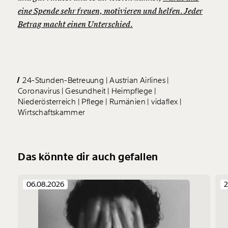
eine Spende sehr freuen, motivieren und helfen. Jeder
Betrag macht einen Unterschied.
24-Stunden-Betreuung
Austrian Airlines
Coronavirus
Gesundheit
Heimpflege
Niederösterreich
Pflege
Rumänien
vidaflex
Wirtschaftskammer
Das könnte dir auch gefallen
06.08.2026
2