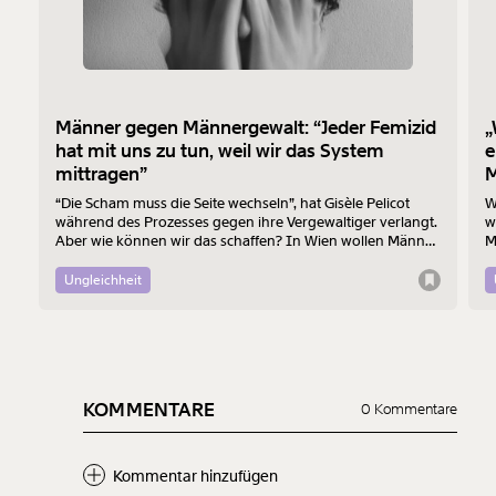
Männer gegen Männergewalt: “Jeder Femizid
„
hat mit uns zu tun, weil wir das System
e
mittragen”
M
“Die Scham muss die Seite wechseln”, hat Gisèle Pelicot
W
während des Prozesses gegen ihre Vergewaltiger verlangt.
w
Aber wie können wir das schaffen? In Wien wollen Männer
M
am 7. August mit einem “Walk of Shame” gegen
B
Männergewalt den ersten Schritt machen.
d
Ungleichheit
KOMMENTARE
0 Kommentare
Kommentar hinzufügen