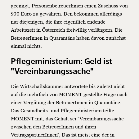
geeinigt, PersonenbetreuerInnen einen Zuschuss von
500 Euro zu gewähren. Den bekommen allerdings
nur diejenigen, die ihre eigentlich endende
Arbeitszeit in Österreich freiwillig verlängern. Die
BetreuerInnen in Quarantäne haben davon zunächst
einmal nichts.
Pflegeministerium: Geld ist
"Vereinbarungssache"
Die Wirtschaftskammer antwortete bis zuletzt nicht
Veränderung
auf die mehrfach von MOMENT gestellte Frage nach
beginnt mit Dir!
einer Vergütung der BetreuerInnen in Quarantäne.
Das Gesundheits- und Pflegeministerium teilte
Werde
und wir können gemeinsam
Fördermitglied
MOMENT mit, das Gehalt sei
"Vereinbarungssache
unsere Wirtschaft so gestalten, dass sie für alle
zwischen den BetreuerInnen und ihren
funktioniert. Unsere Recherchen sind für alle frei im
VertragspartnerInnen",
Das ist meist eine der in
Netz. Unabhängig und werbefrei. Und das wird auch