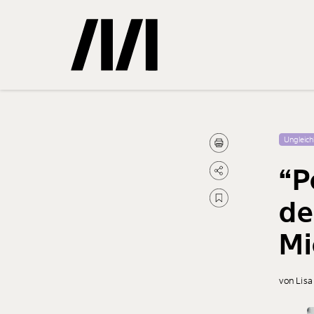
Gemerkte
Ungleich
“P
0
Treffer
de
Mi
von Lis