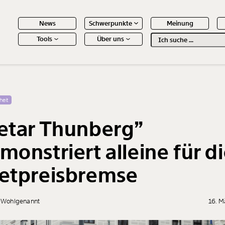
News
Schwerpunkte
Meinung
Tools
Über uns
Text
second
 Inhalte
heit
etar Thunberg”
monstriert alleine für d
etpreisbremse
a Wohlgenannt
16. M