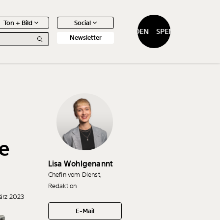
Ton + Bild
Social
SPENDEN
SPENDEN
Newsletter
0
Artikel
ie
Lisa Wohlgenannt
Chefin vom Dienst,
Redaktion
ärz 2023
E-Mail