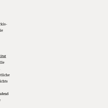
rkis-
ie
itut
lle
.
tliche
ichts
ndend
e