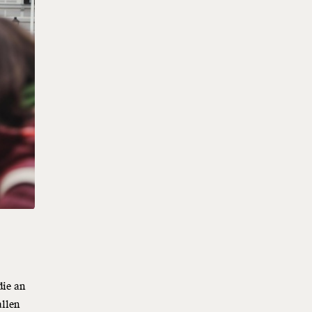
die an
allen