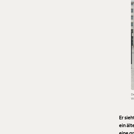
De
W
Er sie
ein ält
eine g