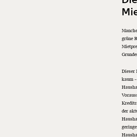
Mi
Manche 
grüne R
Mietpr
Grunder
Dieser
kaum – 
Hausha
Vorauss
Kreditr
der akt
Hausha
geringe
Haushal