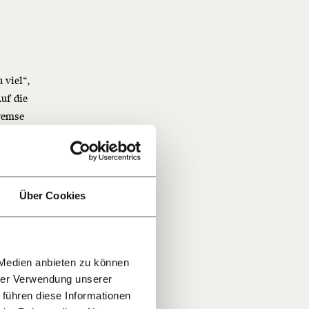
 viel“,
f
uf die
bremse
uerung
…
n
ohnung
it
jährlich
ratis
Über Cookies
ner
rn!
.
20€
30€
r
habe
 Medien anbieten zu können
100€
€
ment:
hrer Verwendung unserer
rnt. Er
r die
 führen diese Informationen
n Themen
ür’s