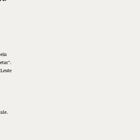
 ein
etar“.
 Leute
ale.