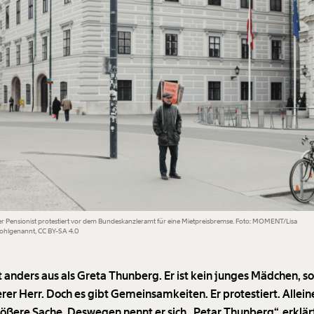
r Pensionist protestiert vor dem Bundeskanzleramt für eine Mietpreisbremse. Foto: MOMENT/Lisa
ohlgenannt, CC BY-SA 4.0
ht anders aus als Greta Thunberg. Er ist kein junges Mädchen, 
erer Herr. Doch es gibt Gemeinsamkeiten. Er protestiert. Allein
rößere Sache. Deswegen nennt er sich „Petar Thunberg“, erklär