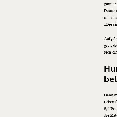
ganz un
Daumen
mit ihm
„Die si
Aufgebe
gibt, d
sich ei
Hu
bet
Dann m
Leben f
8,6 Pro
die Kat