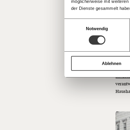
möglicherweise mit weiteren
Proleta
Deine Spende absetzen:
Fragen und 
der Dienste gesammelt habe
nachhal
seinem 
Einwilligungsauswahl
Notwendig
Exi
Und die
besorgt
Ablehnen
sie sic
Katzian
verantw
Haushal