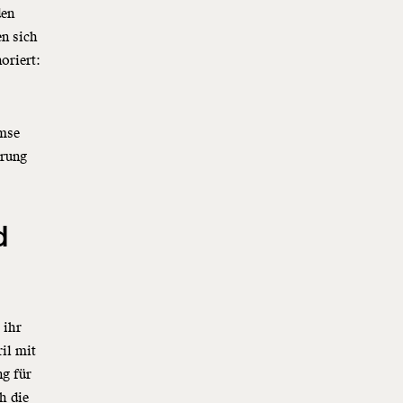
den
n sich
oriert:
emse
erung
d
 ihr
il mit
ng für
h die