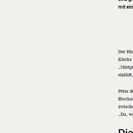
mit ei
Der Him
Klecks 
„Mietpr
einlädt
Petar d
Blockad
zwische
„Da, wo
Die