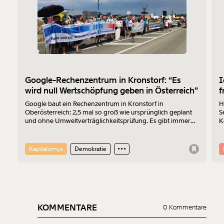
Google-Rechenzentrum in Kronstorf: “Es
I
wird null Wertschöpfung geben in Österreich”
f
Google baut ein Rechenzentrum in Kronstorf in
H
Oberösterreich: 2,5 mal so groß wie ursprünglich geplant
S
und ohne Umweltverträglichkeitsprüfung. Es gibt immer
K
mehr Widerstand. Am 17.7.2026 wurde protestiert. Der
Z
Sprecher der „Bürger:inneninitiative Rechenzentrum
Kronstorf“ Harald Müllner erklärt im Interview, wo die
Kapitalismus
Demokratie
Probleme liegen und was er sich vom Protest erhofft.
KOMMENTARE
0 Kommentare