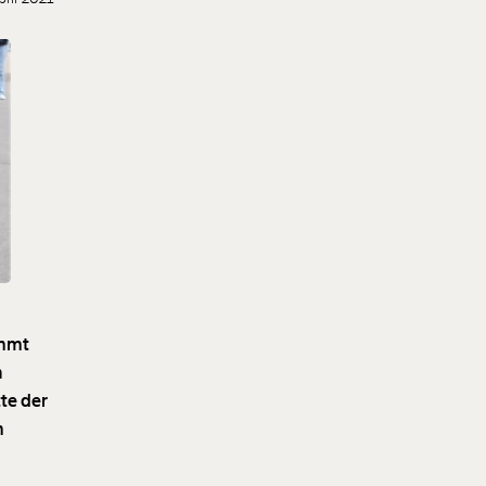
ommt
n
tte der
m