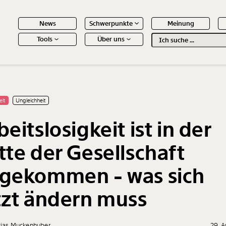
News
Schwerpunkte
Meinung
Tools
Über uns
Text
second
 Inhalte
elt
Ungleichheit
beitslosigkeit ist in der
tte der Gesellschaft
gekommen - was sich
tzt ändern muss
tias Muckenhuber
29. A