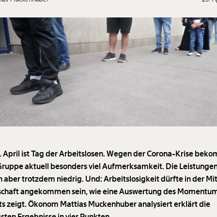
 April ist Tag der Arbeitslosen. Wegen der Corona-Krise bek
Gruppe aktuell besonders viel Aufmerksamkeit. Die Leistunge
n aber trotzdem niedrig. Und: Arbeitslosigkeit dürfte in der Mi
schaft angekommen sein, wie eine Auswertung des Momentu
uts zeigt. Ökonom Mattias Muckenhuber analysiert erklärt die
gsten Ergebnisse in vier Punkten.