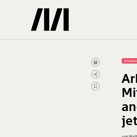
Gemerkte
Arbeitsw
Ar
0
Treffer
Mi
an
je
von Mat