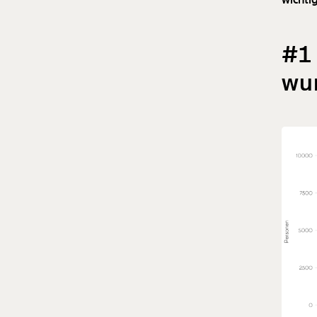
#1
wur