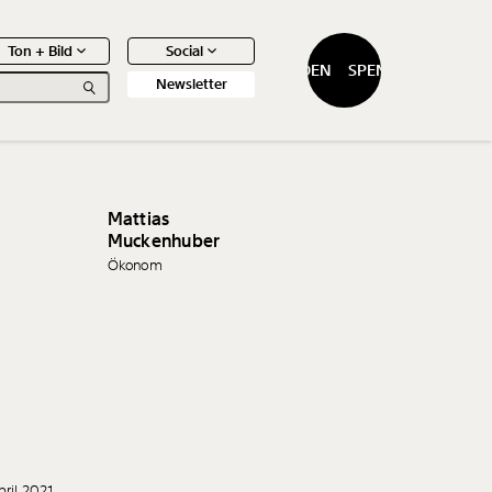
Ton + Bild
Social
SPENDEN
SPENDEN
Newsletter
Mattias
Muckenhuber
Ökonom
0
Artikel
pril 2021