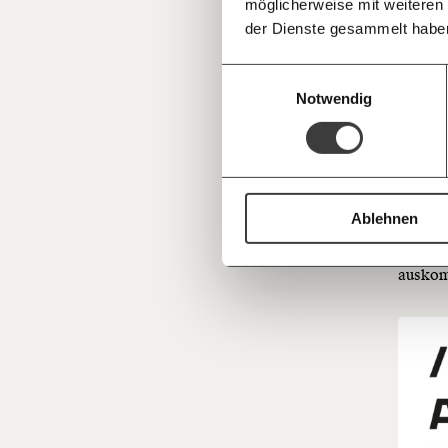
möglicherweise mit weiteren
Deine Spende absetzen:
Fragen und 
der Dienste gesammelt habe
Insgesa
Arbeit
Einwilligungsauswahl
Notwendig
Wie wen
der uns
Sonderz
Ablehnen
Für vie
Halbier
ausko