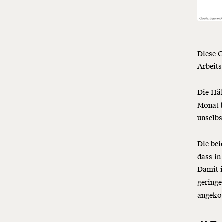
Diese G
Arbeit
Die Häl
Monat b
unselbs
Die bei
dass in
Damit i
geringe
angek