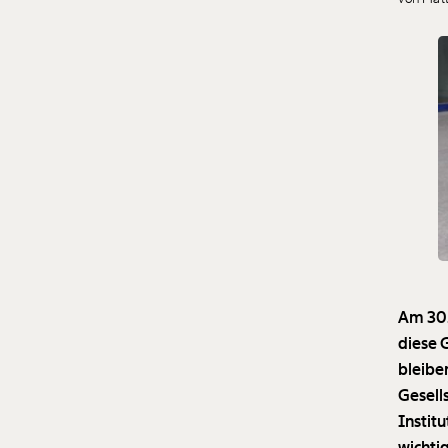
Am 30.
diese 
bleibe
Gesell
Instit
wichti