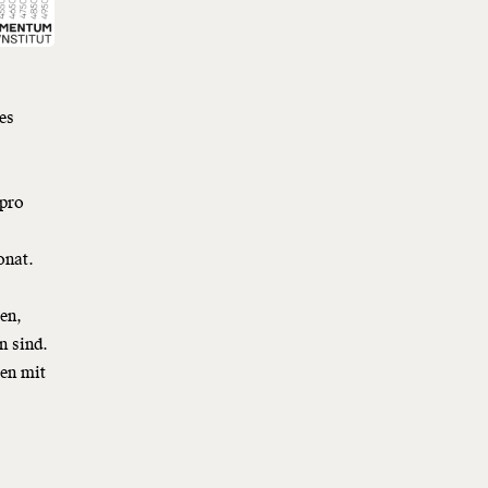
es
 pro
onat.
en,
n sind.
hen mit