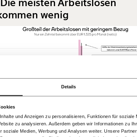
Die meisten Arbeitslosen
kommen wenig
Immer au
ng
dem
Ich werde Fördermitglied* 
Laufende
 Dir!
bleiben m
monatlich
unseren g
gemeinsam unsere Wirtschaft so
Details
E-Mail-
… mit einem Beitrag von* …
 Unsere Recherchen sind für alle frei
E-Mail
Whatsapp
ch
d das wird auch so bleiben.
Newslette
unterstütze uns mit Deinem
10€
.
Cookies
Telegram
Messenge
nhalte und Anzeigen zu personalisieren, Funktionen für soziale
50€
Morgenmo
Website zu analysieren. Außerdem geben wir Informationen zu I
Facebook
Mastodon
007 6017
Knackig übe
 für sozialen Fortschritt
r soziale Medien, Werbung und Analysen weiter. Unsere Partner
wichtigste