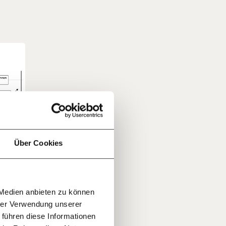
f
…
n
it
jährlich
ratis
Über Cookies
rn!
20€
30€
r
 Medien anbieten zu können
100€
€
ment:
hrer Verwendung unserer
r die
 führen diese Informationen
n Themen