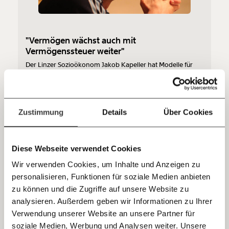
so bleiben. Kämpf’ mit uns für den Fortschritt und
unterstütze uns mit Deinem Mitgliedsbeitrag.
Du überweist lieber direkt?
"Vermögen wächst auch mit
Hier unsere IBAN: AT34 4300 0498 0007 6017
Vermögenssteuer weiter"
Kontoinhaber: Momentum Institut - Verein für
Der Linzer Sozioökonom Jakob Kapeller hat Modelle für
sozialen Fortschritt
Vermögenssteuern in Österreich durchgerechnet. Mögliche
negative Folgen für privaten Reichtum und Unternehmen
Jetzt
Deine Spende absetzen:
Fragen und Antworten.
ließen sich abfedern, sagt er. Und: "Wer sein Vermögen
einigermaßen gewinnbringend anlegt, wird es noch immer
Klimakrise
weiter vergrößern."
einfach
Zustimmung
Details
Über Cookies
teilen.
18.10.2019
Diese Webseite verwendet Cookies
Wir verwenden Cookies, um Inhalte und Anzeigen zu
personalisieren, Funktionen für soziale Medien anbieten
E-Mail
zu können und die Zugriffe auf unsere Website zu
analysieren. Außerdem geben wir Informationen zu Ihrer
Immer auf dem Laufenden
Whatsapp
Verwendung unserer Website an unsere Partner für
bleiben mit unseren gratis
soziale Medien, Werbung und Analysen weiter. Unsere