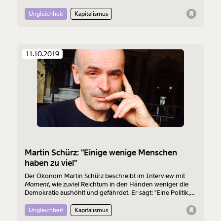
ändern? Und wie kann es funktionieren?
Ungleichheit
Kapitalismus
11.10.2019
Martin Schürz: "Einige wenige Menschen
haben zu viel"
Der Ökonom Martin Schürz beschreibt im Interview mit
Moment
, wie zuviel Reichtum in den Händen weniger die
Demokratie aushöhlt und gefährdet. Er sagt: "Eine Politik,
die die Ärmeren verachtet, tut alles dafür, dass die
Ungleichheit bestehen bleibt."
Ungleichheit
Kapitalismus