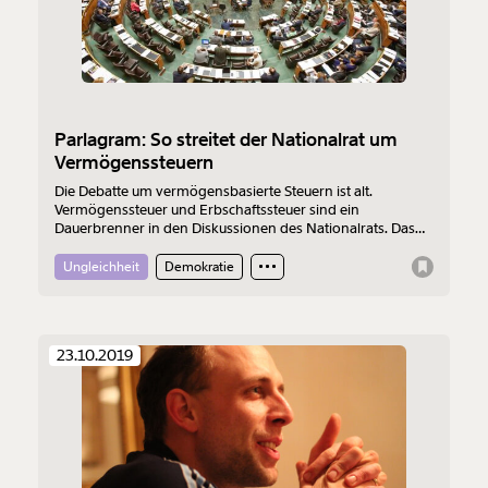
Parlagram: So streitet der Nationalrat um
Vermögenssteuern
Die Debatte um vermögensbasierte Steuern ist alt.
Vermögenssteuer und Erbschaftssteuer sind ein
Dauerbrenner in den Diskussionen des Nationalrats. Das
Parlagram des Momentum-Institus zeigt: Seit 1990
erlebten beide Begriffe Konjunktur und Abschwung.
Ungleichheit
Demokratie
Veränderung
beginnt mit Dir!
23.10.2019
Werde
und wir können gemeinsam
Fördermitglied
unsere Wirtschaft so gestalten, dass sie für alle
funktioniert. Unsere Recherchen sind für alle frei im
Netz. Unabhängig und werbefrei. Und das wird auch