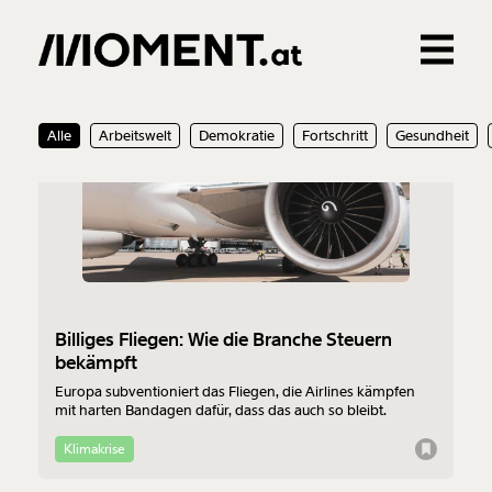
Gemerkte Inhalte
25.11.2019
Alle
Arbeitswelt
Demokratie
Fortschritt
Gesundheit
0
Treffer
0
Artikel
Billiges Fliegen: Wie die Branche Steuern
bekämpft
Europa subventioniert das Fliegen, die Airlines kämpfen
mit harten Bandagen dafür, dass das auch so bleibt.
Klimakrise